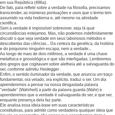
em sua República (486a).
De fato, para refletir sobre a verdade na filosofia, precisamos
transcender, as inúmeras pontuações e usos que o termo tem
assumido na vida hodierna e, até mesmo na atividade
científica.
Sem a verdade é impossível sobreviver, seja lá qual
circunstâncias estejamos. Mas, não podemos indefinidamente
discutir o que seja verdade em seus laboriosos métodos e
descobertas das ciências... Da certeza da genética, da história
e do psiquismo ninguém escapa, nem a verdade...
Ao longo de mais de dois milênios, a verdade é uma chave
metafísica e gnosiológica e que são interligadas. Lembremos
dos gregos que cogitavam sobre aletheia até a salvaguarda do
ser, conforme admitiu Heidegger .
Enfim, o sentido iluminador da verdade, que anuncia um traço
fundamental, ora velado, ora explícito, traduz o ser. Um dia
aprenderemos a pensar na nossa desgastada palavra
"verdade" (Wahrheit) a partir da palavra guarda (Wahr) e
aprenderemos que a verdade é salvaguarda do ser, e que ser,
enquanto presença dela faz parte.
Ele analisa essa ideia-base em suas características
constitutivas, para admitir como verdadeira qualquer ideia que