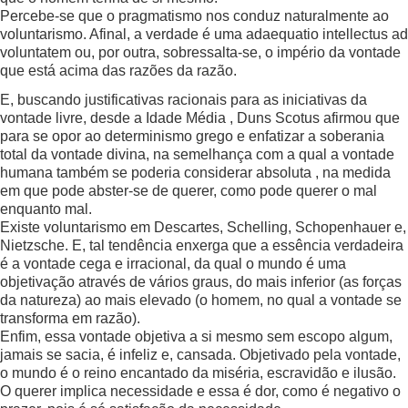
Percebe-se que o pragmatismo nos conduz naturalmente ao
voluntarismo. Afinal, a verdade é uma adaequatio intellectus ad
voluntatem ou, por outra, sobressalta-se, o império da vontade
que está acima das razões da razão.
E, buscando justificativas racionais para as iniciativas da
vontade livre, desde a Idade Média , Duns Scotus afirmou que
para se opor ao determinismo grego e enfatizar a soberania
total da vontade divina, na semelhança com a qual a vontade
humana também se poderia considerar absoluta , na medida
em que pode abster-se de querer, como pode querer o mal
enquanto mal.
Existe voluntarismo em Descartes, Schelling, Schopenhauer e,
Nietzsche. E, tal tendência enxerga que a essência verdadeira
é a vontade cega e irracional, da qual o mundo é uma
objetivação através de vários graus, do mais inferior (as forças
da natureza) ao mais elevado (o homem, no qual a vontade se
transforma em razão).
Enfim, essa vontade objetiva a si mesmo sem escopo algum,
jamais se sacia, é infeliz e, cansada. Objetivado pela vontade,
o mundo é o reino encantado da miséria, escravidão e ilusão.
O querer implica necessidade e essa é dor, como é negativo o