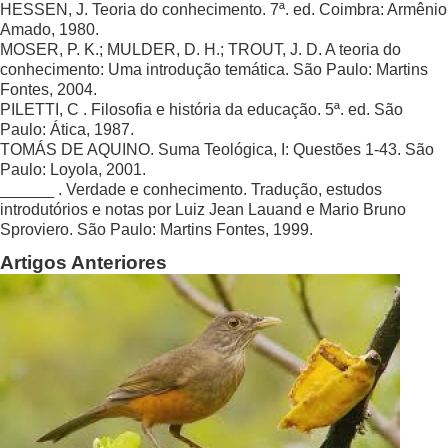
HESSEN, J. Teoria do conhecimento. 7ª. ed. Coimbra: Armênio
Amado, 1980.
MOSER, P. K.; MULDER, D. H.; TROUT, J. D. A teoria do
conhecimento: Uma introdução temática. São Paulo: Martins
Fontes, 2004.
PILETTI, C . Filosofia e história da educação. 5ª. ed. São
Paulo: Ática, 1987.
TOMÁS DE AQUINO. Suma Teológica, I: Questões 1-43. São
Paulo: Loyola, 2001.
______ . Verdade e conhecimento. Tradução, estudos
introdutórios e notas por Luiz Jean Lauand e Mario Bruno
Sproviero. São Paulo: Martins Fontes, 1999.
Artigos Anteriores