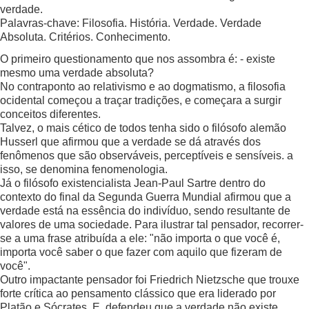
verdade.
Palavras-chave: Filosofia. História. Verdade. Verdade
Absoluta. Critérios. Conhecimento.
O primeiro questionamento que nos assombra é: - existe
mesmo uma verdade absoluta?
No contraponto ao relativismo e ao dogmatismo, a filosofia
ocidental começou a traçar tradições, e começara a surgir
conceitos diferentes.
Talvez, o mais cético de todos tenha sido o filósofo alemão
Husserl que afirmou que a verdade se dá através dos
fenômenos que são observáveis, perceptíveis e sensíveis. a
isso, se denomina fenomenologia.
Já o filósofo existencialista Jean-Paul Sartre dentro do
contexto do final da Segunda Guerra Mundial afirmou que a
verdade está na essência do indivíduo, sendo resultante de
valores de uma sociedade. Para ilustrar tal pensador, recorrer-
se a uma frase atribuída a ele: "não importa o que você é,
importa você saber o que fazer com aquilo que fizeram de
você".
Outro impactante pensador foi Friedrich Nietzsche que trouxe
forte crítica ao pensamento clássico que era liderado por
Platão e Sócrates. E, defendeu que a verdade não existe.