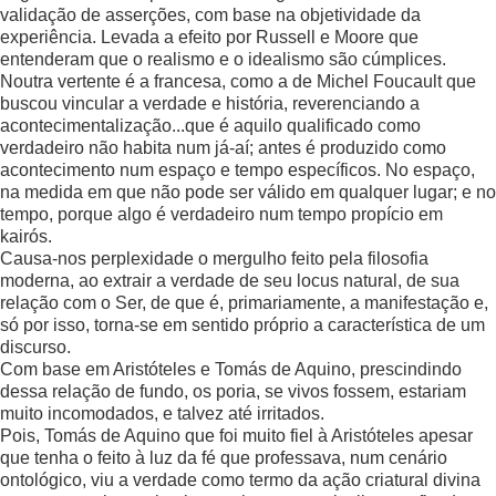
validação de asserções, com base na objetividade da
experiência. Levada a efeito por Russell e Moore que
entenderam que o realismo e o idealismo são cúmplices.
Noutra vertente é a francesa, como a de Michel Foucault que
buscou vincular a verdade e história, reverenciando a
acontecimentalização...que é aquilo qualificado como
verdadeiro não habita num já-aí; antes é produzido como
acontecimento num espaço e tempo específicos. No espaço,
na medida em que não pode ser válido em qualquer lugar; e no
tempo, porque algo é verdadeiro num tempo propício em
kairós.
Causa-nos perplexidade o mergulho feito pela filosofia
moderna, ao extrair a verdade de seu locus natural, de sua
relação com o Ser, de que é, primariamente, a manifestação e,
só por isso, torna-se em sentido próprio a característica de um
discurso.
Com base em Aristóteles e Tomás de Aquino, prescindindo
dessa relação de fundo, os poria, se vivos fossem, estariam
muito incomodados, e talvez até irritados.
Pois, Tomás de Aquino que foi muito fiel à Aristóteles apesar
que tenha o feito à luz da fé que professava, num cenário
ontológico, viu a verdade como termo da ação criatural divina