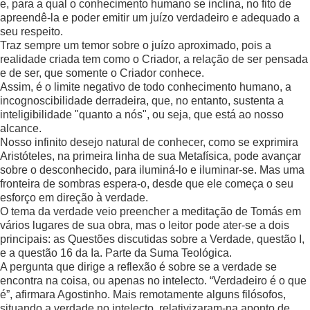
e, para a qual o conhecimento humano se inclina, no fito de
apreendê-la e poder emitir um juízo verdadeiro e adequado a
seu respeito.
Traz sempre um temor sobre o juízo aproximado, pois a
realidade criada tem como o Criador, a relação de ser pensada
e de ser, que somente o Criador conhece.
Assim, é o limite negativo de todo conhecimento humano, a
incognoscibilidade derradeira, que, no entanto, sustenta a
inteligibilidade "quanto a nós", ou seja, que está ao nosso
alcance.
Nosso infinito desejo natural de conhecer, como se exprimira
Aristóteles, na primeira linha de sua Metafísica, pode avançar
sobre o desconhecido, para iluminá-lo e iluminar-se. Mas uma
fronteira de sombras espera-o, desde que ele começa o seu
esforço em direção à verdade.
O tema da verdade veio preencher a meditação de Tomás em
vários lugares de sua obra, mas o leitor pode ater-se a dois
principais: as Questões discutidas sobre a Verdade, questão I,
e a questão 16 da Ia. Parte da Suma Teológica.
A pergunta que dirige a reflexão é sobre se a verdade se
encontra na coisa, ou apenas no intelecto. “Verdadeiro é o que
é”, afirmara Agostinho. Mais remotamente alguns filósofos,
situando a verdade no intelecto, relativizaram-na aponto de