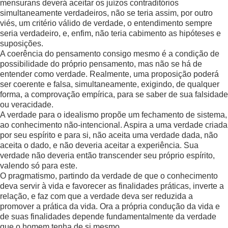
mensurans deverá aceitar os juízos contraditórios
simultaneamente verdadeiros, não se teria assim, por outro
viés, um critério válido de verdade, o entendimento sempre
seria verdadeiro, e, enfim, não teria cabimento as hipóteses e
suposições.
A coerência do pensamento consigo mesmo é a condição de
possibilidade do próprio pensamento, mas não se há de
entender como verdade. Realmente, uma proposição poderá
ser coerente e falsa, simultaneamente, exigindo, de qualquer
forma, a comprovação empírica, para se saber de sua falsidade
ou veracidade.
A verdade para o idealismo propõe um fechamento de sistema,
ao conhecimento não-intencional. Aspira a uma verdade criada
por seu espírito e para si, não aceita uma verdade dada, não
aceita o dado, e não deveria aceitar a experiência. Sua
verdade não deveria então transcender seu próprio espírito,
valendo só para este.
O pragmatismo, partindo da verdade de que o conhecimento
deva servir à vida e favorecer as finalidades práticas, inverte a
relação, e faz com que a verdade deva ser reduzida a
promover a prática da vida. Ora a própria condução da vida e
de suas finalidades depende fundamentalmente da verdade
que o homem tenha de si mesmo.