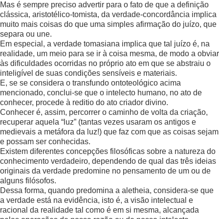
Mas é sempre preciso advertir para o fato de que a definição
clássica, aristotélico-tomista, da verdade-concordância implica
muito mais coisas do que uma simples afirmação do juízo, que
separa ou une.
Em especial, a verdade tomasiana implica que tal juízo é, na
realidade, um meio para se ir à coisa mesma, de modo a obviar
às dificuldades ocorridas no próprio ato em que se abstraiu o
inteligível de suas condições sensíveis e materiais.
E, se se considera o transfundo ontoteológico acima
mencionado, conclui-se que o intelecto humano, no ato de
conhecer, procede à reditio do ato criador divino.
Conhecer é, assim, percorrer o caminho de volta da criação,
recuperar aquela “luz” (tantas vezes usaram os antigos e
medievais a metáfora da luz!) que faz com que as coisas sejam
e possam ser conhecidas.
Existem diferentes concepções filosóficas sobre a natureza do
conhecimento verdadeiro, dependendo de qual das três ideias
originais da verdade predomine no pensamento de um ou de
alguns filósofos.
Dessa forma, quando predomina a aletheia, considera-se que
a verdade está na evidência, isto é, a visão intelectual e
racional da realidade tal como é em si mesma, alcançada