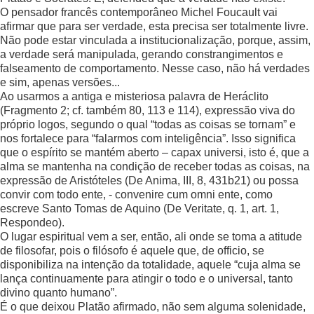
O pensador francês contemporâneo Michel Foucault vai
afirmar que para ser verdade, esta precisa ser totalmente livre.
Não pode estar vinculada a institucionalização, porque, assim,
a verdade será manipulada, gerando constrangimentos e
falseamento de comportamento. Nesse caso, não há verdades
e sim, apenas versões...
Ao usarmos a antiga e misteriosa palavra de Heráclito
(Fragmento 2; cf. também 80, 113 e 114), expressão viva do
próprio logos, segundo o qual “todas as coisas se tornam” e
nos fortalece para “falarmos com inteligência”. Isso significa
que o espírito se mantém aberto – capax universi, isto é, que a
alma se mantenha na condição de receber todas as coisas, na
expressão de Aristóteles (De Anima, III, 8, 431b21) ou possa
convir com todo ente, - convenire cum omni ente, como
escreve Santo Tomas de Aquino (De Veritate, q. 1, art. 1,
Respondeo).
O lugar espiritual vem a ser, então, ali onde se toma a atitude
de filosofar, pois o filósofo é aquele que, de officio, se
disponibiliza na intenção da totalidade, aquele “cuja alma se
lança continuamente para atingir o todo e o universal, tanto
divino quanto humano”.
É o que deixou Platão afirmado, não sem alguma solenidade,