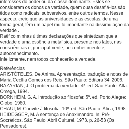
interesses do poder ou da classe dominante. Estes se
consideram os donos da verdade, quem ousa desafiá-los são
tidos como radicais, subversivos, entre outros termos. Nesse
aspecto, creio que as universidades e as escolas, de uma
forma geral, têm um papel muito importante na dissimulação da
verdade .
Ratifico minhas últimas declarações que sintetizam que a
verdade é uma essência metafísica, presente nos fatos, nas
consciências e, principalmente, no conhecimento e,
autoconhecimento.
Infelizmente, nem todos conhecerão a verdade.
Referências
ARISTÓTELES. De Anima. Apresentação, tradução e notas de
Maria Cecília Gomes dos Reis. São Paulo: Editora 34, 2006.
BAZARIAN, J. O problema da verdade. 4ª. ed. São Paulo: Alfa-
Omega, 1994.
BORNHEIM, G. A. Introdução ao filosofar. 5ª. ed. Porto Alegre:
Globo, 1980.
CHAUI, M. Convite à filosofia. 10ª. ed. São Paulo: Ática, 1998.
HEIDEGGER, M. A sentença de Anaximandro. In: Pré-
Socráticos. São Paulo: Abril Cultural, 1973, p. 26-53 (Os
Pensadores).