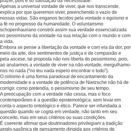
prazer, pois é só satisfação da necessidade.
Apenas a universal vontade de viver, que nos transcende,
explica por que queremos viver, preenchendo o vazio de
nossas vidas. São enganos tecidos pela vontade o egoísmo e
a fé no progresso da humanidade. O voluntarismo
schopenhauriano constrói assim sua verdade essencializada
no pessimismo da vontade na sua relação com o mundo e com
a vida.
Embora se pense a libertação da vontade e com ela da dor, por
meio da arte, dos sentimentos de justiça e de compaixão e
pela ascese, tal proposta não nos liberta do pessimismo, pois,
ao anularmos a vontade de viver na não-vontade, mergulhamo-
nos no nada (“no teu nada espero encontrar o todo”).
O niilismo é uma forma paradoxal de encantamento da
modernidade e a vontade de potência de Nietzsche não há de
corrigir, como pretendia, o pessimismo de seu tempo.
A preocupação com a verdade não cessa, mas o foco
contemporâneo é a questão epistemológica, sem levar em
conta o aspecto ontológico e ético. Parece ser infundada a
questão quando se cogita em verdade, não tanto em seu
conceito, mas em seus critérios ou suas condições.
É coerente afirmar que doutrinadores privilegiam a tradição
anglo-saxônica de pensamento dirigida aos critérios de