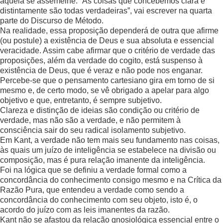
àquela se assemelhe. “As coisas que concebemos clara e
distintamente são todas verdadeiras”, vai escrever na quarta
parte do Discurso de Método.
Na realidade, essa proposição dependerá de outra que afirme
(ou postule) a existência de Deus e sua absoluta e essencial
veracidade. Assim cabe afirmar que o critério de verdade das
proposições, além da verdade do cogito, está suspenso à
existência de Deus, que é veraz e não pode nos enganar.
Percebe-se que o pensamento cartesiano gira em torno de si
mesmo e, de certo modo, se vê obrigado a apelar para algo
objetivo e que, entretanto, é sempre subjetivo.
Clareza e distinção de ideias são condição ou critério de
verdade, mas não são a verdade, e não permitem à
consciência sair do seu radical isolamento subjetivo.
Em Kant, a verdade não tem mais seu fundamento nas coisas,
às quais um juízo de inteligência se estabelece na divisão ou
composição, mas é pura relação imanente da inteligência.
Foi na lógica que se definiu a verdade formal como a
concordância do conhecimento consigo mesmo e na Crítica da
Razão Pura, que entendeu a verdade como sendo a
concordância do conhecimento com seu objeto, isto é, o
acordo do juízo com as leis imanentes da razão.
Kant não se afastou da relação gnosiológica essencial entre o