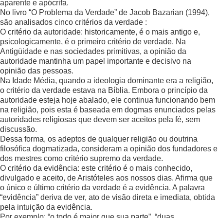
aparente e apócrifa.
No livro “O Problema da Verdade” de Jacob Bazarian (1994),
são analisados cinco critérios da verdade :
O critério da autoridade: historicamente, é o mais antigo e,
psicologicamente, é o primeiro critério de verdade. Na
Antigüidade e nas sociedades primitivas, a opinião da
autoridade mantinha um papel importante e decisivo na
opinião das pessoas.
Na Idade Média, quando a ideologia dominante era a religião,
o critério da verdade estava na Bíblia. Embora o princípio da
autoridade esteja hoje abalado, ele continua funcionando bem
na religião, pois esta é baseada em dogmas enunciados pelas
autoridades religiosas que devem ser aceitos pela fé, sem
discussão.
Dessa forma, os adeptos de qualquer religião ou doutrina
filosófica dogmatizada, consideram a opinião dos fundadores e
dos mestres como critério supremo da verdade.
O critério da evidência: este critério é o mais conhecido,
divulgado e aceito, de Aristóteles aos nossos dias. Afirma que
o único e último critério da verdade é a evidência. A palavra
“evidência” deriva de ver, ato de visão direta e imediata, obtida
pela intuição da evidência.
Por exemplo: “o todo é maior que sua parte”, “duas