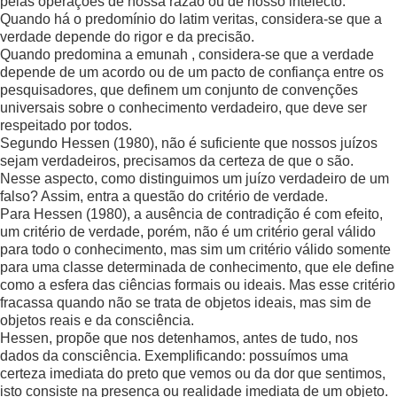
pelas operações de nossa razão ou de nosso intelecto.
Quando há o predomínio do latim veritas, considera-se que a
verdade depende do rigor e da precisão.
Quando predomina a emunah , considera-se que a verdade
depende de um acordo ou de um pacto de confiança entre os
pesquisadores, que definem um conjunto de convenções
universais sobre o conhecimento verdadeiro, que deve ser
respeitado por todos.
Segundo Hessen (1980), não é suficiente que nossos juízos
sejam verdadeiros, precisamos da certeza de que o são.
Nesse aspecto, como distinguimos um juízo verdadeiro de um
falso? Assim, entra a questão do critério de verdade.
Para Hessen (1980), a ausência de contradição é com efeito,
um critério de verdade, porém, não é um critério geral válido
para todo o conhecimento, mas sim um critério válido somente
para uma classe determinada de conhecimento, que ele define
como a esfera das ciências formais ou ideais. Mas esse critério
fracassa quando não se trata de objetos ideais, mas sim de
objetos reais e da consciência.
Hessen, propõe que nos detenhamos, antes de tudo, nos
dados da consciência. Exemplificando: possuímos uma
certeza imediata do preto que vemos ou da dor que sentimos,
isto consiste na presença ou realidade imediata de um objeto.