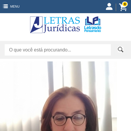
0
MENU