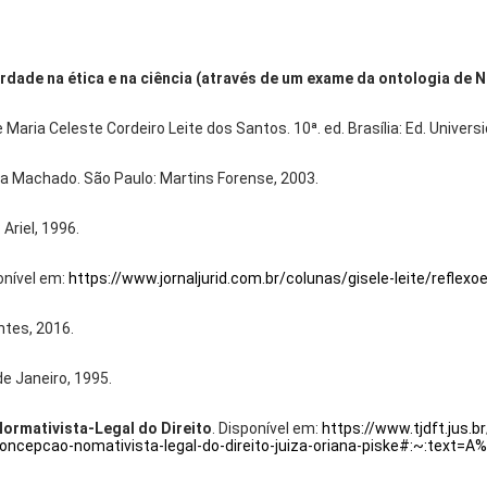
verdade na ética e na ciência (através de um exame da ontologia de 
 Maria Celeste Cordeiro Leite dos Santos. 10ª. ed. Brasília: Ed. Universi
ta Machado. São Paulo: Martins Forense, 2003.
 Ariel, 1996.
onível em:
https://www.jornaljurid.com.br/colunas/gisele-leite/refl
ntes, 2016.
 de Janeiro, 1995.
ormativista-Legal do Direito
. Disponível em:
https://www.tjdft.jus.
-concepcao-nomativista-legal-do-direito-juiza-oriana-piske#:~:te