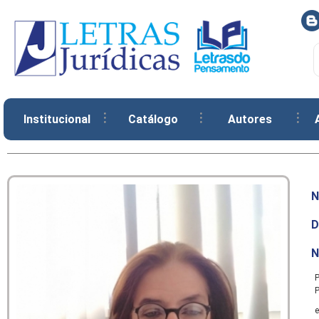
Institucional
Catálogo
Autores
N
D
N
P
P
e