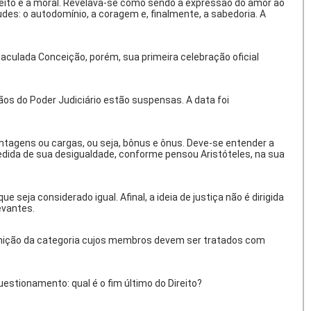
reito e a moral. Revelava-se como sendo a expressão do amor ao
udes: o autodomínio, a coragem e, finalmente, a sabedoria. A
maculada Conceição, porém, sua primeira celebração oficial
gãos do Poder Judiciário estão suspensas. A data foi
antagens ou cargas, ou seja, bônus e ônus. Deve-se entender a
edida de sua desigualdade, conforme pensou Aristóteles, na sua
 seja considerado igual. Afinal, a ideia de justiça não é dirigida
evantes.
efinição da categoria cujos membros devem ser tratados com
uestionamento: qual é o fim último do Direito?