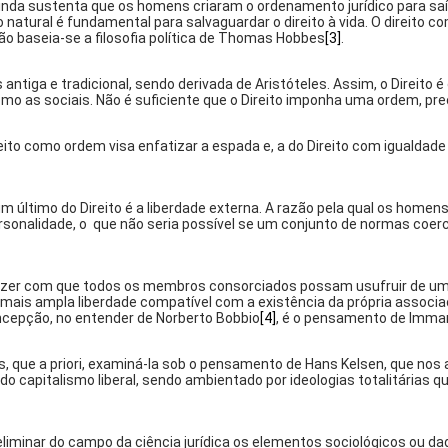
 ainda sustenta que os homens criaram o ordenamento jurídico para sa
o natural é fundamental para salvaguardar o direito à vida. O direit
ção baseia-se a filosofia política de Thomas Hobbes
[3]
.
tiga e tradicional, sendo derivada de Aristóteles. Assim, o Direito é 
 as sociais. Não é suficiente que o Direito imponha uma ordem, preci
reito como ordem visa enfatizar a espada e, a do Direito com igualdad
fim último do Direito é a liberdade externa. A razão pela qual os hom
rsonalidade, o que não seria possível se um conjunto de normas coer
zer com que todos os membros consorciados possam usufruir de uma e
a mais ampla liberdade compatível com a existência da própria assoc
cepção, no entender de Norberto Bobbio
[4]
, é o pensamento de Imma
, que a priori, examiná-la sob o pensamento de Hans Kelsen, que nos 
 do capitalismo liberal, sendo ambientado por ideologias totalitárias
liminar do campo da ciência jurídica os elementos sociológicos ou dad