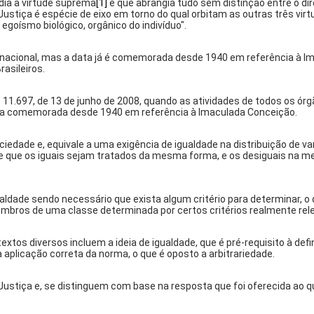
ndia a virtude suprema
[1]
e que abrangia tudo sem distinção entre o di
Justiça é espécie de eixo em torno do qual orbitam as outras três virt
 egoísmo biológico, orgânico do indivíduo".
rio nacional, mas a data já é comemorada desde 1940 em referência à I
asileiros.
nº 11.697, de 13 de junho de 2008, quando as atividades de todos os ór
á era comemorada desde 1940 em referência à Imaculada Conceição.
iedade e, equivale a uma exigência de igualdade na distribuição de v
 de que os iguais sejam tratados da mesma forma, e os desiguais na m
ldade sendo necessário que exista algum critério para determinar, o que
embros de uma classe determinada por certos critérios realmente rel
extos diversos incluem a ideia de igualdade, que é pré-requisito à d
a aplicação correta da norma, o que é oposto a arbitrariedade.
a Justiça e, se distinguem com base na resposta que foi oferecida ao q