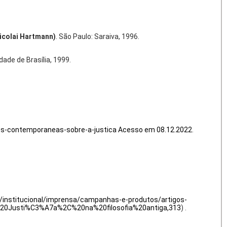
Nicolai Hartmann)
. São Paulo: Saraiva, 1996.
dade de Brasília, 1999.
exoes-contemporaneas-sobre-a-justica Acesso em 08.12.2022
.
br/institucional/imprensa/campanhas-e-produtos/artigos-
xt=A%20Justi%C3%A7a%2C%20na%20filosofia%20antiga,313
) .