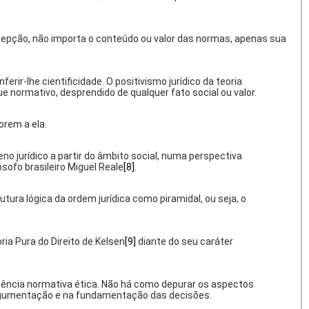
ncepção, não importa o conteúdo ou valor das normas, apenas sua
ferir-lhe cientificidade. O positivismo jurídico da teoria
e normativo, desprendido de qualquer fato social ou valor.
orem a ela.
eno jurídico a partir do âmbito social, numa perspectiva
lósofo brasileiro Miguel Reale
[8]
.
ura lógica da ordem jurídica como piramidal, ou seja, o
ria Pura do Direito de Kelsen
[9]
diante do seu caráter
 ciência normativa ética. Não há como depurar os aspectos
a argumentação e na fundamentação das decisões.