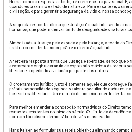
Numa primeira resposta a Justiça é orem e visa a paz social. E,
quando estavam no estado de natureza. Para essa tese, o direit
civilização, e para garantir a segurança da vida e, nessa concep
A segunda resposta afirma que Justiça é igualdade sendo a mais an
humanos, que podem derivar tanto de desigualdades naturais como
Simbolizada a Justiça pela espada e pela balança, a teoria do Di
está no cerce desta concepção é o direito à igualdade.
A terceira resposta afirma que Justiça é liberdade, sendo que o 
exatamente erigir a garantia de expressão máxima da própria pe
liberdade, impedindo a violação por parte dos outros.
O ordenamento jurídico justo é somente aquele que consegue fa
própria personalidade segundo o talento peculiar de cada um, n
baseado na liberdade. Um exemplo de posicionamento desta con
Para melhor entender a concepção normativista do Direito temos
reinantes existentes no início do século XX. Fruto da decadência
com um liberalismo democrático de viés conservador.
Hans Kelsen ao formular sua teoria objetivou eliminar do campo e