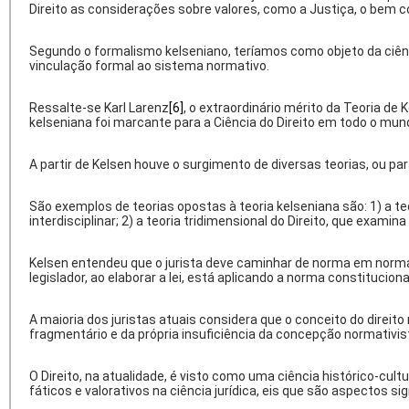
Direito as considerações sobre valores, como a Justiça, o bem
Segundo o formalismo kelseniano, teríamos como objeto da ciênc
vinculação formal ao sistema normativo.
Ressalte-se Karl Larenz
[6]
, o extraordinário mérito da Teoria de K
kelseniana foi marcante para a Ciência do Direito em todo o mund
A partir de Kelsen houve o surgimento de diversas teorias, ou pa
São exemplos de teorias opostas à teoria kelseniana são: 1) a t
interdisciplinar; 2) a teoria tridimensional do Direito, que examina
Kelsen entendeu que o jurista deve caminhar de norma em norma, 
legislador, ao elaborar a lei, está aplicando a norma constitucional 
A maioria dos juristas atuais considera que o conceito do direit
fragmentário e da própria insuficiência da concepção normativi
O Direito, na atualidade, é visto como uma ciência histórico-cu
fáticos e valorativos na ciência jurídica, eis que são aspecto