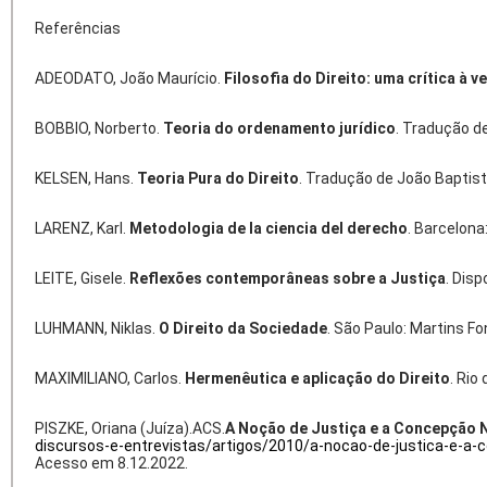
Referências
ADEODATO, João Maurício.
Filosofia do Direito: uma crítica à 
BOBBIO, Norberto.
Teoria do ordenamento jurídico
. Tradução de
KELSEN, Hans.
Teoria Pura do Direito
. Tradução de João Baptis
LARENZ, Karl.
Metodologia de la ciencia del derecho
. Barcelona:
LEITE, Gisele.
Reflexões contemporâneas sobre a Justiça
. Disp
LUHMANN, Niklas.
O Direito da Sociedade
. São Paulo: Martins Fo
MAXIMILIANO, Carlos.
Hermenêutica e aplicação do Direito
. Rio
PISZKE, Oriana (Juíza).ACS.
A Noção de Justiça e a Concepção N
discursos-e-entrevistas/artigos/2010/a-nocao-de-justica-e-a
Acesso em 8.12.2022.