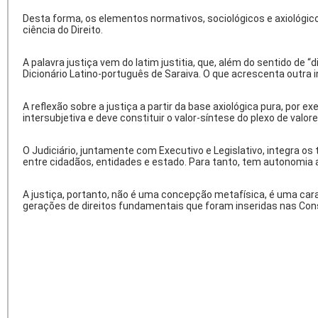
Desta forma, os elementos normativos, sociológicos e axiológicos
ciência do Direito.
A palavra justiça vem do latim
justitia
, que, além do sentido de “d
Dicionário Latino-português de Saraiva. O que acrescenta outra i
A reflexão sobre a justiça a partir da base axiológica pura, por
intersubjetiva e deve constituir o valor-síntese do plexo de val
O Judiciário, juntamente com Executivo e Legislativo, integra os t
entre cidadãos, entidades e estado. Para tanto, tem autonomia ad
A justiça, portanto, não é uma concepção metafísica, é uma caract
gerações de direitos fundamentais que foram inseridas nas Cons