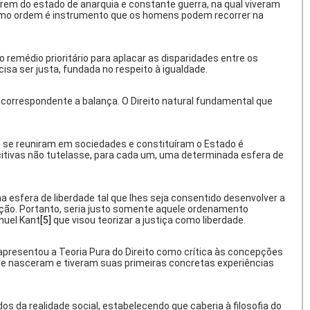
írem do estado de anarquia e constante guerra, na qual viveram
o como ordem é instrumento que os homens podem recorrer na
o remédio prioritário para aplacar as disparidades entre os
sa ser justa, fundada no respeito à igualdade.
e correspondente a balança. O Direito natural fundamental que
ens se reuniram em sociedades e constituíram o Estado é
citivas não tutelasse, para cada um, uma determinada esfera de
sfera de liberdade tal que lhes seja consentido desenvolver a
iação. Portanto, seria justo somente aquele ordenamento
nuel Kant
[5]
que visou teorizar a justiça como liberdade.
apresentou a Teoria Pura do Direito como crítica às concepções
 que nasceram e tiveram suas primeiras concretas experiências
os da realidade social, estabelecendo que caberia à filosofia do