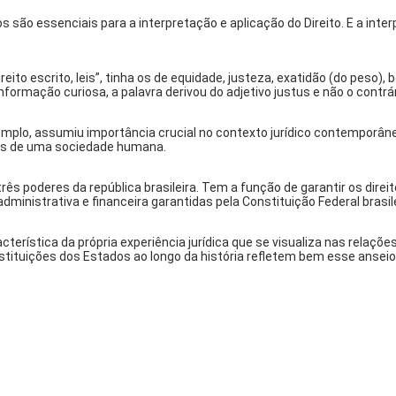
 são essenciais para a interpretação e aplicação do Direito. E a inter
ireito escrito, leis”, tinha os de equidade, justeza, exatidão (do peso)
nformação curiosa, a palavra derivou do adjetivo
justus
e não o contrári
 exemplo, assumiu importância crucial no contexto jurídico contemporâ
ores de uma sociedade humana.
rês poderes da república brasileira. Tem a função de garantir os direit
ministrativa e financeira garantidas pela Constituição Federal brasile
erística da própria experiência jurídica que se visualiza nas relações 
tituições dos Estados ao longo da história refletem bem esse anseio 