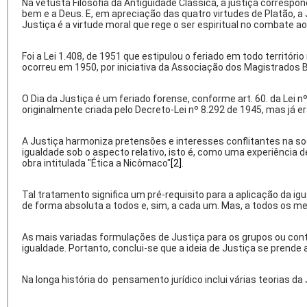
Na vetusta Filosofia da Antiguidade Clássica, a justiça correspo
bem e a Deus. E, em apreciação das quatro virtudes de Platão, a 
Justiça é a virtude moral que rege o ser espiritual no combate ao
Foi a Lei 1.408, de 1951 que estipulou o feriado em todo territó
ocorreu em 1950, por iniciativa da Associação dos Magistrados Br
O Dia da Justiça é um feriado forense, conforme art. 60. da Lei 
originalmente criada pelo Decreto-Lei nº 8.292 de 1945, mas j
A Justiça harmoniza pretensões e interesses conflitantes na soc
igualdade sob o aspecto relativo, isto é, como uma experiência
obra intitulada "Ética a Nicômaco"
[2]
.
Tal tratamento significa um pré-requisito para a aplicação da igua
de forma absoluta a todos e, sim, a cada um. Mas, a todos os m
As mais variadas formulações de Justiça para os grupos ou cont
igualdade. Portanto, conclui-se que a ideia de Justiça se prende 
Na longa história do pensamento jurídico inclui várias teorias d