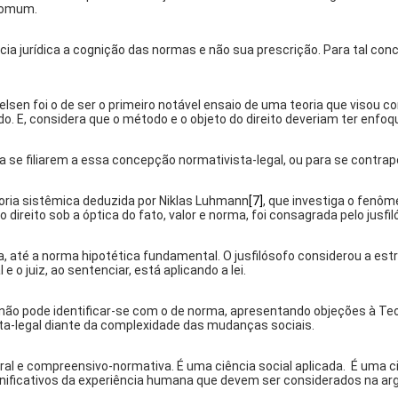
 comum.
ia jurídica a cognição das normas e não sua prescrição. Para tal co
elsen foi o de ser o primeiro notável ensaio de uma teoria que visou con
o. E, considera que o método e o objeto do direito deveriam ter enfoqu
ra se filiarem a essa concepção normativista-legal, ou para se contrap
eoria sistêmica deduzida por Niklas Luhmann
[7]
, que investiga o fenôm
 o direito sob a óptica do fato, valor e norma, foi consagrada pelo jusfi
até a norma hipotética fundamental. O jusfilósofo considerou a estrut
e o juiz, ao sentenciar, está aplicando a lei.
o não pode identificar-se com o de norma, apresentando objeções à Teo
sta-legal diante da complexidade das mudanças sociais.
ltural e compreensivo-normativa. É uma ciência social aplicada. É uma
s significativos da experiência humana que devem ser considerados n