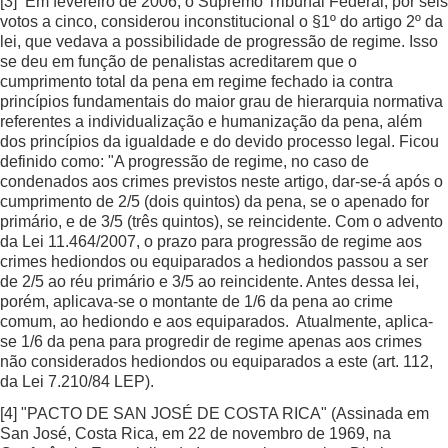
[3]
Em fevereiro de 2006, o Supremo Tribunal Federal, por seis
votos a cinco, considerou inconstitucional o §1º do artigo 2º da
lei, que vedava a possibilidade de progressão de regime. Isso
se deu em função de penalistas acreditarem que o
cumprimento total da pena em regime fechado ia contra
princípios fundamentais do maior grau de hierarquia normativa
referentes a individualização e humanização da pena, além
dos princípios da igualdade e do devido processo legal. Ficou
definido como: "A progressão de regime, no caso de
condenados aos crimes previstos neste artigo, dar-se-á após o
cumprimento de 2/5 (dois quintos) da pena, se o apenado for
primário, e de 3/5 (três quintos), se reincidente. Com o advento
da Lei 11.464/2007, o prazo para progressão de regime aos
crimes hediondos ou equiparados a hediondos passou a ser
de 2/5 ao réu primário e 3/5 ao reincidente. Antes dessa lei,
porém, aplicava-se o montante de 1/6 da pena ao crime
comum, ao hediondo e aos equiparados. Atualmente, aplica-
se 1/6 da pena para progredir de regime apenas aos crimes
não considerados hediondos ou equiparados a este (art. 112,
da Lei 7.210/84 LEP).
[4]
"PACTO DE SAN JOSÉ DE COSTA RICA" (Assinada em
San José, Costa Rica, em 22 de novembro de 1969, na