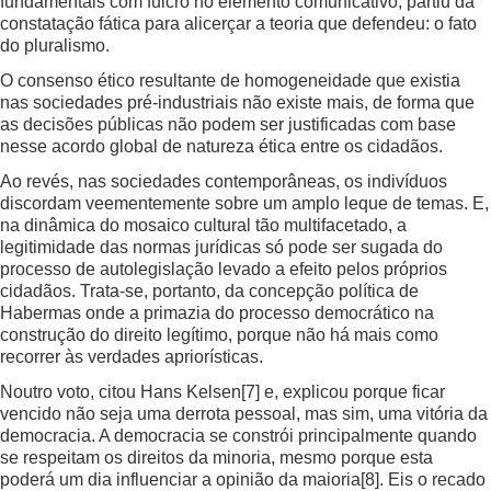
fundamentais com fulcro no elemento comunicativo, partiu da
constatação fática para alicerçar a teoria que defendeu: o fato
do pluralismo.
O consenso ético resultante de homogeneidade que existia
nas sociedades pré-industriais não existe mais, de forma que
as decisões públicas não podem ser justificadas com base
nesse acordo global de natureza ética entre os cidadãos.
Ao revés, nas sociedades contemporâneas, os indivíduos
discordam veementemente sobre um amplo leque de temas. E,
na dinâmica do mosaico cultural tão multifacetado, a
legitimidade das normas jurídicas só pode ser sugada do
processo de autolegislação levado a efeito pelos próprios
cidadãos. Trata-se, portanto, da concepção política de
Habermas onde a primazia do processo democrático na
construção do direito legítimo, porque não há mais como
recorrer às verdades apriorísticas.
Noutro voto, citou Hans Kelsen
[7]
e, explicou porque ficar
vencido não seja uma derrota pessoal, mas sim, uma vitória da
democracia. A democracia se constrói principalmente quando
se respeitam os direitos da minoria, mesmo porque esta
poderá um dia influenciar a opinião da maioria
[8]
. Eis o recado