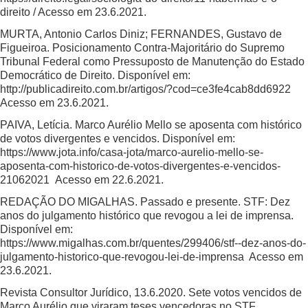
direito / Acesso em 23.6.2021
.
MURTA, Antonio Carlos Diniz; FERNANDES, Gustavo de
Figueiroa. Posicionamento Contra-Majoritário do Supremo
Tribunal Federal como Pressuposto de Manutenção do Estado
Democrático de Direito. Disponível em:
http://publicadireito.com.br/artigos/?cod=ce3fe4cab8dd6922
Acesso em 23.6.2021.
PAIVA, Letícia. Marco Aurélio Mello se aposenta com histórico
de votos divergentes e vencidos. Disponível em:
https://www.jota.info/casa-jota/marco-aurelio-mello-se-
aposenta-com-historico-de-votos-divergentes-e-vencidos-
21062021
Acesso em 22.6.2021.
REDAÇÃO DO MIGALHAS. Passado e presente. STF: Dez
anos do julgamento histórico que revogou a lei de imprensa.
Disponível em:
https://www.migalhas.com.br/quentes/299406/stf--dez-anos-do-
julgamento-historico-que-revogou-lei-de-imprensa
Acesso em
23.6.2021.
Revista Consultor Jurídico, 13.6.2020. Sete votos vencidos de
Marco Aurélio que viraram teses vencedoras no STF.