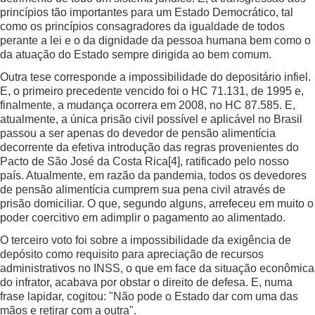
princípios tão importantes para um Estado Democrático, tal
como os princípios consagradores da igualdade de todos
perante a lei e o da dignidade da pessoa humana bem como o
da atuação do Estado sempre dirigida ao bem comum.
Outra tese corresponde a impossibilidade do depositário infiel.
E, o primeiro precedente vencido foi o HC 71.131, de 1995 e,
finalmente, a mudança ocorrera em 2008, no HC 87.585. E,
atualmente, a única prisão civil possível e aplicável no Brasil
passou a ser apenas do devedor de pensão alimentícia
decorrente da efetiva introdução das regras provenientes do
Pacto de São José da Costa Rica
[4]
, ratificado pelo nosso
país. Atualmente, em razão da pandemia, todos os devedores
de pensão alimentícia cumprem sua pena civil através de
prisão domiciliar. O que, segundo alguns, arrefeceu em muito o
poder coercitivo em adimplir o pagamento ao alimentado.
O terceiro voto foi sobre a impossibilidade da exigência de
depósito como requisito para apreciação de recursos
administrativos no INSS, o que em face da situação econômica
do infrator, acabava por obstar o direito de defesa. E, numa
frase lapidar, cogitou: "Não pode o Estado dar com uma das
mãos e retirar com a outra".