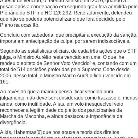
Apesar de vencido, o referido Ministro em 2016, quando a
prisão após a condenação em segundo grau fora admitida pelo
Plenário do STF, no HC 126.292. Reiteradamente, defendeu
que não se poderia potencializar o que fora decidido pelo
Pleno na ocasião.
Concluiu com sabedoria, que precipitar a execução da sanção,
importa em antecipação de culpa, por serem indissociáveis.
Segundo as estatísticas oficiais, de cada três ações que o STF
julga, o Ministro Aurélio resta vencido em uma. O que lhe
rendeu o epíteto de Senhor Voto Vencido” e, contando com um
total de 514 decisões proferidas pela Suprema Corte desde
2006, desse total, o Ministro Marco Aurélio ficou vencido em
161.
Ao revés do que a maioria pensa, ficar vencido num
julgamento, não deve ser considerado como fracasso e, menos
ainda, como inutilidade. Aliás, em voto inesquecível veio
reconhecer a legitimidade do pleito dos participantes da
Marcha da Maconha, e ainda destacou a importância da
divergência.
Aliás, Habermas
[6]
que nos trouxe a teoria dos direitos