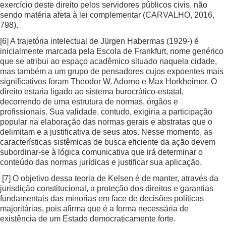
exercício deste direito pelos servidores públicos civis, não
sendo matéria afeta à lei complementar (CARVALHO, 2016,
798).
[6]
A trajetória intelectual de Jürgen Habermas (1929-) é
inicialmente marcada pela Escola de Frankfurt, nome genérico
que se atribui ao espaço acadêmico situado naquela cidade,
mas também a um grupo de pensadores cujos expoentes mais
significativos foram Theodor W. Adorno e Max Horkheimer. O
direito estaria ligado ao sistema burocrático-estatal,
decorrendo de uma estrutura de normas, órgãos e
profissionais. Sua validade, contudo, exigiria a participação
popular na elaboração das normas gerais e abstratas que o
delimitam e a justificativa de seus atos. Nesse momento, as
características sistêmicas de busca eficiente da ação devem
subordinar-se à lógica comunicativa que irá determinar o
conteúdo das normas jurídicas e justificar sua aplicação.
[7]
O objetivo dessa teoria de Kelsen é de manter, através da
jurisdição constitucional, a proteção dos direitos e garantias
fundamentais das minorias em face de decisões políticas
majoritárias, pois afirma que é a forma necessária de
existência de um Estado democraticamente forte.