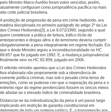
pelo Ministro Marco Aurélio foram votos vencidos, porém,
atualmente configuram como jurisprudência pacífica na mais
alta corte judicial brasileira.
A proibição de progressão de pena em crime hediondo, era
matéria disciplinada no primeiro parágrafo do artigo 2º da Lei
dos Crimes Hediondos
[3]
, a Lei 8.072/1990, segundo a qual
quem cometesse a prática de tortura, tráfico ilícito de
entorpecentes e drogas afins e do terrorismo deveria cumprir
obrigatoriamente a pena integralmente em regime fechado. Eis
que o douto Ministro arguiu a inconstitucionalidade no HC
69.657 que foi julgado em 1992. E, a mudança jurisprudencial
finalmente veio no HC 82.959, julgado em 2006.
O referido ministro apontou que a Lei dos Crimes Hediondos
fora elaborada não propriamente sob a observância de
coerente política criminal, mas sob o pesado clima tenso de
emoções, como se pudesse crer que a majoração da pena e o
extremo rigor do regime penitenciário fossem os únicos meios
de afastar-se o elevado índice de criminalidade brasileira.
Distanciar-se da individualização da pena é um passo largo
implicando em restrição de garantia constitucional em
detrimento de todo um sistema jurídico. E, a transgressão aos