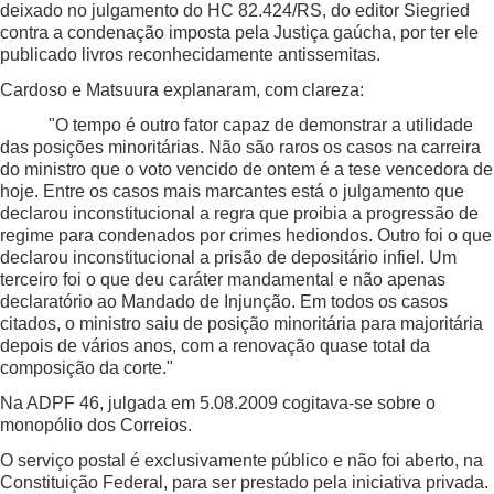
deixado no julgamento do HC 82.424/RS, do editor Siegried
contra a condenação imposta pela Justiça gaúcha, por ter ele
publicado livros reconhecidamente antissemitas.
Cardoso e Matsuura explanaram, com clareza:
"O tempo é outro fator capaz de demonstrar a utilidade
das posições minoritárias. Não são raros os casos na carreira
do ministro que o voto vencido de ontem é a tese vencedora de
hoje. Entre os casos mais marcantes está o julgamento que
declarou inconstitucional a regra que proibia a progressão de
regime para condenados por crimes hediondos. Outro foi o que
declarou inconstitucional a prisão de depositário infiel. Um
terceiro foi o que deu caráter mandamental e não apenas
declaratório ao Mandado de Injunção. Em todos os casos
citados, o ministro saiu de posição minoritária para majoritária
depois de vários anos, com a renovação quase total da
composição da corte."
Na ADPF 46, julgada em 5.08.2009 cogitava-se sobre o
monopólio dos Correios.
O serviço postal é exclusivamente público e não foi aberto, na
Constituição Federal, para ser prestado pela iniciativa privada.