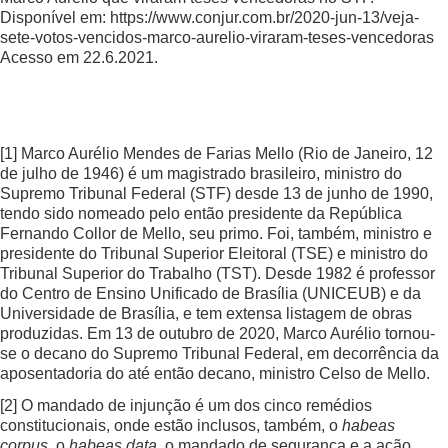
Disponível em:
https://www.conjur.com.br/2020-jun-13/veja-
sete-votos-vencidos-marco-aurelio-viraram-teses-vencedoras
Acesso em 22.6.2021.
[1]
Marco Aurélio Mendes de Farias Mello (Rio de Janeiro, 12
de julho de 1946) é um magistrado brasileiro, ministro do
Supremo Tribunal Federal (STF) desde 13 de junho de 1990,
tendo sido nomeado pelo então presidente da República
Fernando Collor de Mello, seu primo. Foi, também, ministro e
presidente do Tribunal Superior Eleitoral (TSE) e ministro do
Tribunal Superior do Trabalho (TST). Desde 1982 é professor
do Centro de Ensino Unificado de Brasília (UNICEUB) e da
Universidade de Brasília, e tem extensa listagem de obras
produzidas. Em 13 de outubro de 2020, Marco Aurélio tornou-
se o decano do Supremo Tribunal Federal, em decorrência da
aposentadoria do até então decano, ministro Celso de Mello.
[2]
O mandado de injunção é um dos cinco remédios
constitucionais, onde estão inclusos, também, o
habeas
corpus
, o
habeas data
, o mandado de segurança e a ação