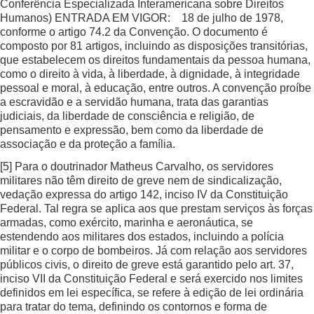
Conferência Especializada Interamericana sobre Direitos
Humanos) ENTRADA EM VIGOR: 18 de julho de 1978,
conforme o artigo 74.2 da Convenção. O documento é
composto por 81 artigos, incluindo as disposições transitórias,
que estabelecem os direitos fundamentais da pessoa humana,
como o direito à vida, à liberdade, à dignidade, à integridade
pessoal e moral, à educação, entre outros. A convenção proíbe
a escravidão e a servidão humana, trata das garantias
judiciais, da liberdade de consciência e religião, de
pensamento e expressão, bem como da liberdade de
associação e da proteção a família.
[5]
Para o doutrinador Matheus Carvalho, os servidores
militares não têm direito de greve nem de sindicalização,
vedação expressa do artigo 142, inciso IV da Constituição
Federal. Tal regra se aplica aos que prestam serviços às forças
armadas, como exército, marinha e aeronáutica, se
estendendo aos militares dos estados, incluindo a polícia
militar e o corpo de bombeiros. Já com relação aos servidores
públicos civis, o direito de greve está garantido pelo art. 37,
inciso VII da Constituição Federal e será exercido nos limites
definidos em lei específica, se refere à edição de lei ordinária
para tratar do tema, definindo os contornos e forma de