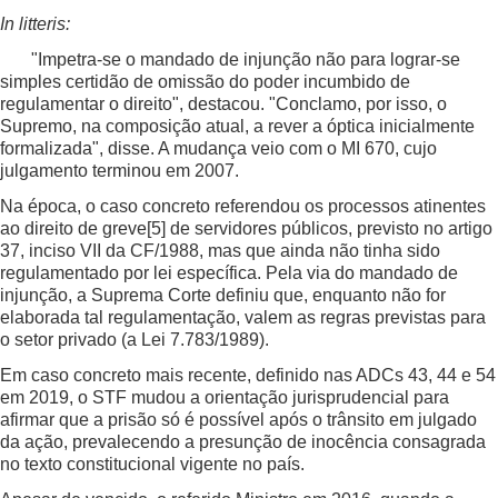
In litteris:
"Impetra-se o mandado de injunção não para lograr-se
simples certidão de omissão do poder incumbido de
regulamentar o direito", destacou. "Conclamo, por isso, o
Supremo, na composição atual, a rever a óptica inicialmente
formalizada", disse. A mudança veio com o MI 670, cujo
julgamento terminou em 2007.
Na época, o caso concreto referendou os processos atinentes
ao direito de greve
[5]
de servidores públicos, previsto no artigo
37, inciso VII da CF/1988, mas que ainda não tinha sido
regulamentado por lei específica. Pela via do mandado de
injunção, a Suprema Corte definiu que, enquanto não for
elaborada tal regulamentação, valem as regras previstas para
o setor privado (a Lei 7.783/1989).
Em caso concreto mais recente, definido nas ADCs 43, 44 e 54
em 2019, o STF mudou a orientação jurisprudencial para
afirmar que a prisão só é possível após o trânsito em julgado
da ação, prevalecendo a presunção de inocência consagrada
no texto constitucional vigente no país.