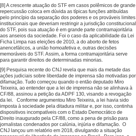
[8]
A crescente atuação do STF em casos polêmicos de grande
repercussão coloca em dúvida as típicas funções atribuídas
pelo princípio da separação dos poderes e os prováveis limites
institucionais que deveriam restringir a jurisdição constitucional
do STF, pois sua atuação é em grande parte contramajoritária
aos anseios da sociedade. Foi o caso da aplicabilidade da Lei
Ficha Limpa nas eleições de 2010, a do aborto de fetos
anencefálicos, a união homoafetiva e, outras decisões
memoráveis do STF. Assim, a forma contramajoritária serve
para garantir direitos de determinadas minorias.
[9]
Pesquisa recente do CNJ revela que mais da metade das
ações judiciais sobre liberdade de imprensa são motivadas por
difamação. Tudo começou quando o então deputado Miro
Teixeira, ao entender que a lei de imprensa não se alinhava à
CF/88, assinou a petição da ADPF 130, visando a revogação
da lei. Conforme argumentou Miro Teixeira, a lei havia sido
imposta à sociedade pela ditadura militar e, por isso, continha
dispositivos incompatíveis com o Estado Democrático de
Direito inaugurado pela CF/88, como a pena de prisão para
jornalistas condenados por calúnia, injúria e difamação. O
CNJ lançou um relatório em 2018, divulgando a situação