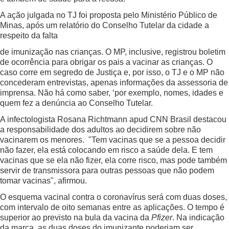
A ação julgada no TJ foi proposta pelo Ministério Público de
Minas, após um relatório do Conselho Tutelar da cidade a
respeito da falta
de imunização nas crianças. O MP, inclusive, registrou boletim
de ocorrência para obrigar os pais a vacinar as crianças. O
caso corre em segredo de Justiça e, por isso, o TJ e o MP não
concederam entrevistas, apenas informações da assessoria de
imprensa. Não há como saber, ‘por exemplo, nomes, idades e
quem fez a denúncia ao Conselho Tutelar.
A infectologista Rosana Richtmann apud CNN Brasil destacou
a responsabilidade dos adultos ao decidirem sobre não
vacinarem os menores. "Tem vacinas que se a pessoa decidir
não fazer, ela está colocando em risco a saúde dela. E tem
vacinas que se ela não fizer, ela corre risco, mas pode também
servir de transmissora para outras pessoas que não podem
tomar vacinas", afirmou.
O esquema vacinal contra o coronavírus será com duas doses,
com intervalo de oito semanas entre as aplicações. O tempo é
superior ao previsto na bula da vacina da
Pfizer
. Na indicação
da marca, as duas doses do imunizante poderiam ser