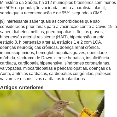
Ministério da Saúde, há 312 municípios brasileiros com menos
de 50% da população vacinada contra a paralisia infantil,
sendo que a recomendação é de 95%, segundo a OMS.
[9]
Interessante saber quais as comorbidades que são
consideradas prioritárias para a vacinação contra a Covid-19, a
saber: diabetes mellitus, pneumopatias crônicas graves,
hipertensão arterial resistente (HAR), hipertensão arterial,
estágio 3, hipertensão arterial, estágios 1 e 2 com LOA,
doenças neurológicas crônicas, doença renal crônica,
imunossuprimidos, hemoglobinopatias graves, obesidade
mórbida, síndrome de Down, cirrose hepática, insuficiência
cardíaca, cardiopatia hipertensiva, síndromes coronarianas,
valvopatias, miocardiopatias e pericardiopatias, doenças da
Aorta, arritmias cardíacas, cardiopatias congênitas, próteses
valvares e dispositivos cardíacos implantados.
Artigos Anteriores