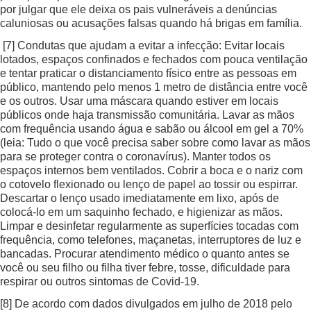
por julgar que ele deixa os pais vulneráveis a denúncias
caluniosas ou acusações falsas quando há brigas em família.
[7]
Condutas que ajudam a evitar a infecção: Evitar locais
lotados, espaços confinados e fechados com pouca ventilação
e tentar praticar o distanciamento físico entre as pessoas em
público, mantendo pelo menos 1 metro de distância entre você
e os outros. Usar uma máscara quando estiver em locais
públicos onde haja transmissão comunitária. Lavar as mãos
com frequência usando água e sabão ou álcool em gel a 70%
(leia: Tudo o que você precisa saber sobre como lavar as mãos
para se proteger contra o coronavírus). Manter todos os
espaços internos bem ventilados. Cobrir a boca e o nariz com
o cotovelo flexionado ou lenço de papel ao tossir ou espirrar.
Descartar o lenço usado imediatamente em lixo, após de
colocá-lo em um saquinho fechado, e higienizar as mãos.
Limpar e desinfetar regularmente as superfícies tocadas com
frequência, como telefones, maçanetas, interruptores de luz e
bancadas. Procurar atendimento médico o quanto antes se
você ou seu filho ou filha tiver febre, tosse, dificuldade para
respirar ou outros sintomas de Covid-19.
[8]
De acordo com dados divulgados em julho de 2018 pelo