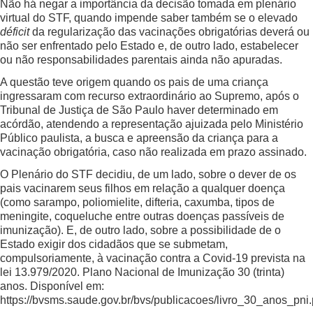
Não há negar a importância da decisão tomada em plenário
virtual do STF, quando impende saber também se o elevado
déficit
da regularização das vacinações obrigatórias deverá ou
não ser enfrentado pelo Estado e, de outro lado, estabelecer
ou não responsabilidades parentais ainda não apuradas.
A questão teve origem quando os pais de uma criança
ingressaram com recurso extraordinário ao Supremo, após o
Tribunal de Justiça de São Paulo haver determinado em
acórdão, atendendo a representação ajuizada pelo Ministério
Público paulista, a busca e apreensão da criança para a
vacinação obrigatória, caso não realizada em prazo assinado.
O Plenário do STF decidiu, de um lado, sobre o dever de os
pais vacinarem seus filhos em relação a qualquer doença
(como sarampo, poliomielite, difteria, caxumba, tipos de
meningite, coqueluche entre outras doenças passíveis de
imunização). E, de outro lado, sobre a possibilidade de o
Estado exigir dos cidadãos que se submetam,
compulsoriamente, à vacinação contra a Covid-19 prevista na
lei 13.979/2020. Plano Nacional de Imunização 30 (trinta)
anos. Disponível em:
https://bvsms.saude.gov.br/bvs/publicacoes/livro_30_anos_pni.