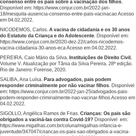
consenso entre os pais sobre a vacinação dos filhos
.
Disponível em:
https://www.conjur.com.br/2022-jan-
18/mesquita-ausencia-consenso-entre-pais-vacinacao Acesso
em 04.02.2022
.
NICODEMOS, Carlos.
A vacina de cidadania e os 30 anos
do Estatuto da Criança e do Adolescente
. Disponível em:
https://www.conjur.com.br/2020-dez-22/carlos-nicodemos-
vacina-cidadania-30-anos-eca
Acesso em 04.02.2022.
PEREIRA, Caio Mário da Silva.
Instituições de Direito Civil.
Volume V. Atualização por Tânia da Silva Pereira. 28ª edição.
Rio de Janeiro: Forense, 2020.
SALIBA, Ana Luísa.
Para advogados, pais podem
responder criminalmente por não vacinar filhos
. Disponível
em:
https://www.conjur.com.br/2022-jan-25/advogados-pais-
podem-responder-criminalmente-nao-vacinar-filhos
Acesso em
04.02.2022.
SIGOLLO, Angélica Ramos de Frias.
Crianças: Os pais são
obrigados a vaciná-las contra Covid-19?
Disponível em:
https://www.migalhas.com.br/coluna/migalhas-infancia-e-
juventude/347047/criancas-os-pais-sao-obrigados-a-vacina-