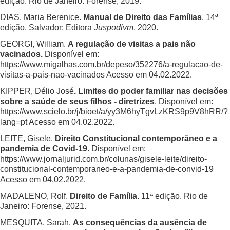
edição. Rio de Janeiro: Forense, 2019.
DIAS, Maria Berenice.
Manual de Direito das Famílias
. 14ª
edição. Salvador: Editora
Juspodivm
, 2020.
GEORGI, William.
A regulação de visitas a pais não
vacinados.
Disponível em:
https://www.migalhas.com.br/depeso/352276/a-regulacao-de-
visitas-a-pais-nao-vacinados
Acesso em 04.02.2022.
KIPPER, Délio José
. Limites do poder familiar nas decisões
sobre a saúde de seus filhos - diretrizes
. Disponível em:
https://www.scielo.br/j/bioet/a/yy3M6hyTgvLzKRS9p9V8hRR/?
lang=pt
Acesso em 04.02.2022.
LEITE, Gisele.
Direito Constitucional contemporâneo e a
pandemia de Covid-19.
Disponível em:
https://www.jornaljurid.com.br/colunas/gisele-leite/direito-
constitucional-contemporaneo-e-a-pandemia-de-convid-19
Acesso em 04.02.2022.
MADALENO, Rolf.
Direito de Família
. 11ª edição. Rio de
Janeiro: Forense, 2021.
MESQUITA, Sarah.
As consequências da ausência de