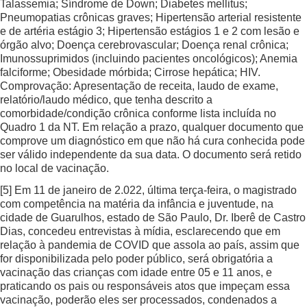
Talassemia; Síndrome de Down; Diabetes mellitus;
Pneumopatias crônicas graves; Hipertensão arterial resistente
e de artéria estágio 3; Hipertensão estágios 1 e 2 com lesão e
órgão alvo; Doença cerebrovascular; Doença renal crônica;
Imunossuprimidos (incluindo pacientes oncológicos); Anemia
falciforme; Obesidade mórbida; Cirrose hepática; HIV.
Comprovação: Apresentação de receita, laudo de exame,
relatório/laudo médico, que tenha descrito a
comorbidade/condição crônica conforme lista incluída no
Quadro 1 da NT. Em relação a prazo, qualquer documento que
comprove um diagnóstico em que não há cura conhecida pode
ser válido independente da sua data. O documento será retido
no local de vacinação.
[5]
Em 11 de janeiro de 2.022, última terça-feira, o magistrado
com competência na matéria da infância e juventude, na
cidade de Guarulhos, estado de São Paulo, Dr. Iberê de Castro
Dias, concedeu entrevistas à mídia, esclarecendo que em
relação à pandemia de COVID que assola ao país, assim que
for disponibilizada pelo poder público, será obrigatória a
vacinação das crianças com idade entre 05 e 11 anos, e
praticando os pais ou responsáveis atos que impeçam essa
vacinação, poderão eles ser processados, condenados a