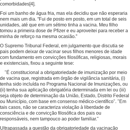
comorbidades
[4]
.
Foi um banho de água fria, mas ela decidiu que não esperaria
nem mais um dia. “Fui de posto em posto, em um total de seis
unidades, até que em um sétimo tinha a vacina. Meu filho
tomou a primeira dose de Pfizer e eu aproveitei para receber a
minha de reforço na mesma ocasião.”
O Supremo Tribunal Federal, em julgamento que discutia se
pais podem deixar de vacinar seus filhos menores de idade
com fundamento em convicções filosóficas, religiosas, morais
e existenciais, fixou a seguinte tese:
"É constitucional a obrigatoriedade de imunização por meio
de vacina que, registrada em órgão de vigilância sanitária, (i)
tenha sido incluída no Programa Nacional de Imunizações, ou
(ii) tenha sua aplicação obrigatória determinada em lei ou (iii)
seja objeto de determinação da União, Estado, Distrito Federal
ou Município, com base em consenso médico-científico". "Em
tais casos, não se caracteriza violação à liberdade de
consciência e de convicção filosófica dos pais ou
responsáveis, nem tampouco ao poder familiar."
Ultrapassada a questão da obrigatoriedade da vacinação