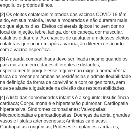
engoliu os próprios filhos.
[2]
Os efeitos colaterais relatados das vacinas COVID-19 têm
sido, em sua maioria, leves a moderados e não duraram mais
do que alguns dias. Efeitos colaterais típicos incluem dor no
local da injeção, febre, fadiga, dor de cabeça, dor muscular,
calafrios e diarreia. As chances de qualquer um desses efeitos
colaterais que ocorrem após a vacinação diferem de acordo
com a vacina específica.
[3]
A guarda compartilhada deve ser fixada mesmo quando os
pais morarem em cidades diferentes e distantes,
especialmente porque esse regime não exige a permanência
física do menor em ambas as residências e admite flexibilidade
na definição da forma de convivência com os genitores, sem
que se afaste a igualdade na divisão das responsabilidades.
[4]
A lista das comorbidades infantis é a seguinte: Insuficiência
cardíaca; Cor-pulmonale e hipertensão pulmonar; Cardiopatia
hipertensiva; Síndromes coronarianas; Valvopatias;
Miocardiopatias e pericardiopatias; Doenças da aorta, grandes
vasos e fístulas arteriovenosas; Arritmias cardíacas;
Cardiopatias congênitas; Próteses e implantes cardíacos;