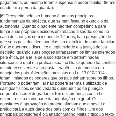
pagar multa, ou mesmo terem suspenso o poder familiar (termo
usado foi a perda da guarda).
[6]
O respeito pelo ser humano é um dos princípios
fundamentais da bioética, que se manifesta no exercício da
autonomia. Quando o paciente não tem competência para
tomar suas próprias decisões em relação à saúde, como no
caso de crianças com menos de 12 anos, há a presunção de
que seus pais decidem por elas, no exercício do poder familiar.
O que queremos discutir é a legitimidade e a justiça dessa
decisão, quando suas opções ultrapassam os limites tolerados
pela ética, pela lei e pela sociedade em determinadas
situações, e qual é a prática usual no Brasil quando há conflito
de interesses entre a proposta terapêutica do médico e o
desejo dos pais. Alterações previstas na Lei 13.010/2014,
foram limitados os poderes que os pais tinham sobre os filhos.
Portanto, o poder familiar não poderá ser mais utilizado de
castigos físicos, sendo vedado qualquer tipo de punição
corporal ou cruel degradante. Em discordância com a Lei
encontra-se a maior parte da população em geral. Os
opositores à aprovação do projeto afirmam que a nova Lei
prejudicará a autoridade dos pais com os filhos. Um dos
principais opositores é o Senador Magno Malta criticou o texto