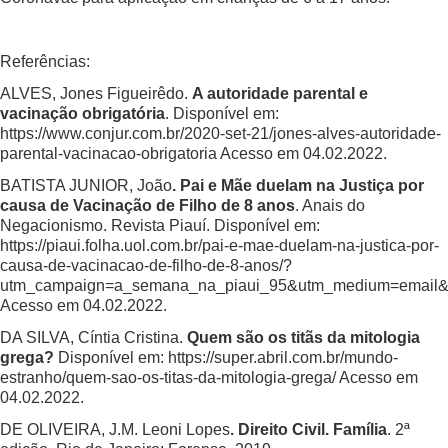
Referências:
ALVES, Jones Figueirêdo.
A autoridade parental e
vacinação obrigatória
. Disponível em:
https://www.conjur.com.br/2020-set-21/jones-alves-autoridade-
parental-vacinacao-obrigatoria
Acesso em 04.02.2022.
BATISTA JUNIOR, João
. Pai e Mãe duelam na Justiça por
causa de Vacinação de Filho de 8 anos
. Anais do
Negacionismo. Revista Piauí. Disponível em:
https://piaui.folha.uol.com.br/pai-e-mae-duelam-na-justica-por-
causa-de-vacinacao-de-filho-de-8-anos/?
utm_campaign=a_semana_na_piaui_95&utm_medium=email&
Acesso em 04.02.2022.
DA SILVA, Cíntia Cristina.
Quem são os titãs da mitologia
grega?
Disponível em:
https://super.abril.com.br/mundo-
estranho/quem-sao-os-titas-da-mitologia-grega/
Acesso em
04.02.2022.
DE OLIVEIRA, J.M. Leoni Lopes
. Direito Civil. Família
. 2ª