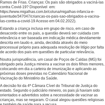
Ramos de Frias. Crianças: Os pais são obrigados a vaciná-las
contra Covid-19? Disponível em:
https://www.migalhas.com.br/coluna/migalhas-infancia-e-
juventude/347047/criancas-os-pais-sao-obrigados-a-vacina-
las-contra-a-covid-19 Acesso em 04.02.2022
).
Estando a criança inclusa em grupo de risco, em caso de
desacordo entre os pais, a questão deverá ser cuidada com
relevância e ser baseada em indicação médica devidamente
descrita em laudo e, ainda, decidida através do meio
processual próprio para adequada resolução de litígio por falta
de acordo dos pais em questões de particular relevância.
Noutra jurisprudência, um casal de Poços de Caldas (MG) foi
obrigado pela Justiça mineira a vacinar os dois filhos menores,
colocando em dia a carteira de imunização e aplicando as
próximas doses previstas no Calendário Nacional de
Vacinação do Ministério da Saúde.
A decisão foi da 4ª Câmara Cível do Tribunal de Justiça do
estado. Segundo o judiciário mineiro, os pais já haviam sido
orientados e advertidos sobre a necessidade de vacinar as
crianças, mas se negaram. O casal alegou questões religiosas
e também de saúde para a recusa.