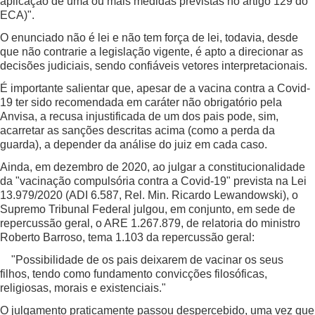
aplicação de uma ou mais medidas previstas no artigo 129 do
ECA)".
O enunciado não é lei e não tem força de lei, todavia, desde
que não contrarie a legislação vigente, é apto a direcionar as
decisões judiciais, sendo confiáveis vetores interpretacionais.
É importante salientar que, apesar de a vacina contra a Covid-
19 ter sido recomendada em caráter não obrigatório pela
Anvisa, a recusa injustificada de um dos pais pode, sim,
acarretar as sanções descritas acima (como a perda da
guarda), a depender da análise do juiz em cada caso.
Ainda, em dezembro de 2020, ao julgar a constitucionalidade
da "vacinação compulsória contra a Covid-19" prevista na Lei
13.979/2020 (ADI 6.587, Rel. Min. Ricardo Lewandowski), o
Supremo Tribunal Federal julgou, em conjunto, em sede de
repercussão geral, o ARE 1.267.879, de relatoria do ministro
Roberto Barroso, tema 1.103 da repercussão geral:
"Possibilidade de os pais deixarem de vacinar os seus
filhos, tendo como fundamento convicções filosóficas,
religiosas, morais e existenciais."
O julgamento praticamente passou despercebido, uma vez que