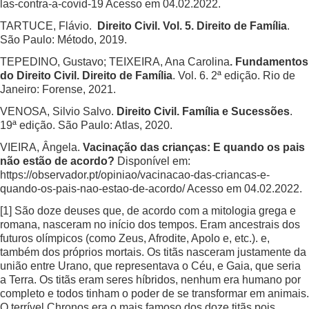
las-contra-a-covid-19 Acesso em 04.02.2022
.
TARTUCE, Flávio.
Direito Civil. Vol. 5. Direito de Família
.
São Paulo: Método, 2019.
TEPEDINO, Gustavo; TEIXEIRA, Ana Carolina
. Fundamentos
do Direito Civil. Direito de Família
. Vol. 6. 2ª edição. Rio de
Janeiro: Forense, 2021.
VENOSA, Silvio Salvo.
Direito Civil. Família e Sucessões
.
19ª edição. São Paulo: Atlas, 2020.
VIEIRA, Ângela.
Vacinação das crianças: E quando os pais
não estão de acordo?
Disponível em:
https://observador.pt/opiniao/vacinacao-das-criancas-e-
quando-os-pais-nao-estao-de-acordo/
Acesso em 04.02.2022.
[1]
São doze deuses que, de acordo com a mitologia grega e
romana, nasceram no início dos tempos. Eram ancestrais dos
futuros olímpicos (como Zeus, Afrodite, Apolo e, etc.). e,
também dos próprios mortais. Os titãs nasceram justamente da
união entre Urano, que representava o Céu, e Gaia, que seria
a Terra. Os titãs eram seres híbridos, nenhum era humano por
completo e todos tinham o poder de se transformar em animais.
O terrível Chronos era o mais famoso dos doze titãs pois