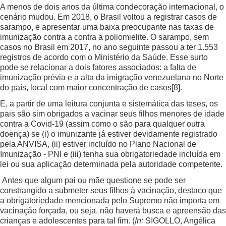
A menos de dois anos da última condecoração internacional, o
cenário mudou. Em 2018, o Brasil voltou a registrar casos de
sarampo, e apresentar uma baixa preocupante nas taxas de
imunização contra a contra a poliomielite. O sarampo, sem
casos no Brasil em 2017, no ano seguinte passou a ter 1.553
registros de acordo com o Ministério da Saúde. Esse surto
pode se relacionar a dois fatores associados: a falta de
imunização prévia e a alta da imigração venezuelana no Norte
do país, local com maior concentração de casos
[8]
.
E, a partir de uma leitura conjunta e sistemática das teses, os
pais são sim obrigados a vacinar seus filhos menores de idade
contra a Covid-19 (assim como o são para qualquer outra
doença) se (i) o imunizante já estiver devidamente registrado
pela ANVISA, (ii) estiver incluído no Plano Nacional de
Imunização - PNI e (iii) tenha sua obrigatoriedade incluída em
lei ou sua aplicação determinada pela autoridade competente.
Antes que algum pai ou mãe questione se pode ser
constrangido a submeter seus filhos à vacinação, destaco que
a obrigatoriedade mencionada pelo Supremo não importa em
vacinação forçada, ou seja, não haverá busca e apreensão das
crianças e adolescentes para tal fim. (
In:
SIGOLLO, Angélica