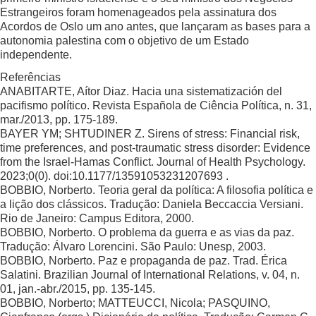
Estrangeiros foram homenageados pela assinatura dos
Acordos de Oslo um ano antes, que lançaram as bases para a
autonomia palestina com o objetivo de um Estado
independente.
Referências
ANABITARTE, Aítor Diaz. Hacia una sistematización del
pacifismo político. Revista Española de Ciência Política, n. 31,
mar./2013, pp. 175-189.
BAYER YM; SHTUDINER Z. Sirens of stress: Financial risk,
time preferences, and post-traumatic stress disorder: Evidence
from the Israel-Hamas Conflict. Journal of Health Psychology.
2023;0(0). doi:10.1177/13591053231207693 .
BOBBIO, Norberto. Teoria geral da política: A filosofia política e
a lição dos clássicos. Tradução: Daniela Beccaccia Versiani.
Rio de Janeiro: Campus Editora, 2000.
BOBBIO, Norberto. O problema da guerra e as vias da paz.
Tradução: Álvaro Lorencini. São Paulo: Unesp, 2003.
BOBBIO, Norberto. Paz e propaganda de paz. Trad. Érica
Salatini. Brazilian Journal of International Relations, v. 04, n.
01, jan.-abr./2015, pp. 135-145.
BOBBIO, Norberto; MATTEUCCI, Nicola; PASQUINO,