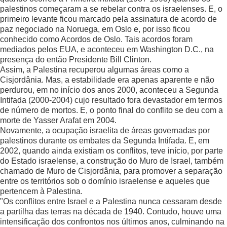
palestinos começaram a se rebelar contra os israelenses. E, o
primeiro levante ficou marcado pela assinatura de acordo de
paz negociado na Noruega, em Oslo e, por isso ficou
conhecido como Acordos de Oslo. Tais acordos foram
mediados pelos EUA, e aconteceu em Washington D.C., na
presença do então Presidente Bill Clinton.
Assim, a Palestina recuperou algumas áreas como a
Cisjordânia. Mas, a estabilidade era apenas aparente e não
perdurou, em no início dos anos 2000, aconteceu a Segunda
Intifada (2000-2004) cujo resultado fora devastador em termos
de número de mortos. E, o ponto final do conflito se deu com a
morte de Yasser Arafat em 2004.
Novamente, a ocupação israelita de áreas governadas por
palestinos durante os embates da Segunda Intifada. E, em
2002, quando ainda existiam os conflitos, teve início, por parte
do Estado israelense, a construção do Muro de Israel, também
chamado de Muro de Cisjordânia, para promover a separação
entre os territórios sob o domínio israelense e aqueles que
pertencem à Palestina.
"Os conflitos entre Israel e a Palestina nunca cessaram desde
a partilha das terras na década de 1940. Contudo, houve uma
intensificação dos confrontos nos últimos anos, culminando na