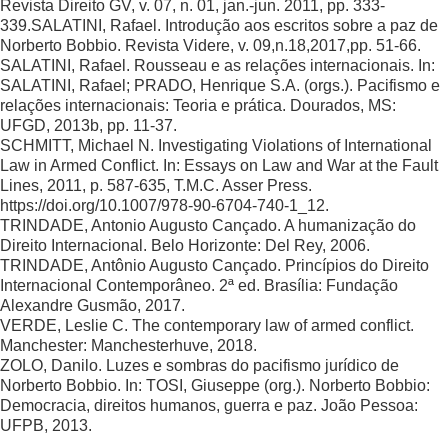
Revista Direito GV, v. 07, n. 01, jan.-jun. 2011, pp. 333-
339.SALATINI, Rafael. Introdução aos escritos sobre a paz de
Norberto Bobbio. Revista Videre, v. 09,n.18,2017,pp. 51-66.
SALATINI, Rafael. Rousseau e as relações internacionais. In:
SALATINI, Rafael; PRADO, Henrique S.A. (orgs.). Pacifismo e
relações internacionais: Teoria e prática. Dourados, MS:
UFGD, 2013b, pp. 11-37.
SCHMITT, Michael N. Investigating Violations of International
Law in Armed Conflict. In: Essays on Law and War at the Fault
Lines, 2011, p. 587-635, T.M.C. Asser Press.
https://doi.org/10.1007/978-90-6704-740-1_12.
TRINDADE, Antonio Augusto Cançado. A humanização do
Direito Internacional. Belo Horizonte: Del Rey, 2006.
TRINDADE, Antônio Augusto Cançado. Princípios do Direito
Internacional Contemporâneo. 2ª ed. Brasília: Fundação
Alexandre Gusmão, 2017.
VERDE, Leslie C. The contemporary law of armed conflict.
Manchester: Manchesterhuve, 2018.
ZOLO, Danilo. Luzes e sombras do pacifismo jurídico de
Norberto Bobbio. In: TOSI, Giuseppe (org.). Norberto Bobbio:
Democracia, direitos humanos, guerra e paz. João Pessoa:
UFPB, 2013.