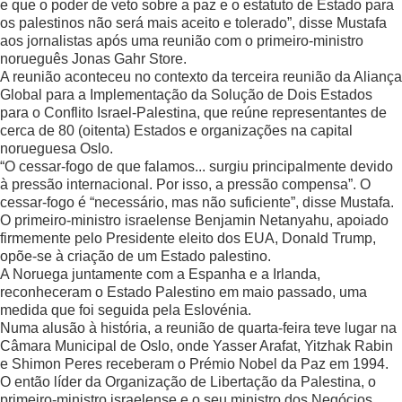
e que o poder de veto sobre a paz e o estatuto de Estado para
os palestinos não será mais aceito e tolerado”, disse Mustafa
aos jornalistas após uma reunião com o primeiro-ministro
norueguês Jonas Gahr Store.
A reunião aconteceu no contexto da terceira reunião da Aliança
Global para a Implementação da Solução de Dois Estados
para o Conflito Israel-Palestina, que reúne representantes de
cerca de 80 (oitenta) Estados e organizações na capital
norueguesa Oslo.
“O cessar-fogo de que falamos... surgiu principalmente devido
à pressão internacional. Por isso, a pressão compensa”. O
cessar-fogo é “necessário, mas não suficiente”, disse Mustafa.
O primeiro-ministro israelense Benjamin Netanyahu, apoiado
firmemente pelo Presidente eleito dos EUA, Donald Trump,
opõe-se à criação de um Estado palestino.
A Noruega juntamente com a Espanha e a Irlanda,
reconheceram o Estado Palestino em maio passado, uma
medida que foi seguida pela Eslovénia.
Numa alusão à história, a reunião de quarta-feira teve lugar na
Câmara Municipal de Oslo, onde Yasser Arafat, Yitzhak Rabin
e Shimon Peres receberam o Prémio Nobel da Paz em 1994.
O então líder da Organização de Libertação da Palestina, o
primeiro-ministro israelense e o seu ministro dos Negócios