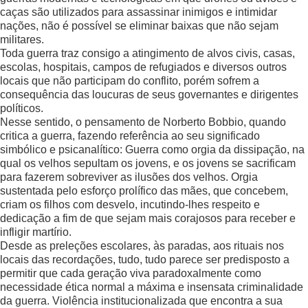
caças são utilizados para assassinar inimigos e intimidar
nações, não é possível se eliminar baixas que não sejam
militares.
Toda guerra traz consigo a atingimento de alvos civis, casas,
escolas, hospitais, campos de refugiados e diversos outros
locais que não participam do conflito, porém sofrem a
consequência das loucuras de seus governantes e dirigentes
políticos.
Nesse sentido, o pensamento de Norberto Bobbio, quando
critica a guerra, fazendo referência ao seu significado
simbólico e psicanalítico: Guerra como orgia da dissipação, na
qual os velhos sepultam os jovens, e os jovens se sacrificam
para fazerem sobreviver as ilusões dos velhos. Orgia
sustentada pelo esforço prolífico das mães, que concebem,
criam os filhos com desvelo, incutindo-lhes respeito e
dedicação a fim de que sejam mais corajosos para receber e
infligir martírio.
Desde as preleções escolares, às paradas, aos rituais nos
locais das recordações, tudo, tudo parece ser predisposto a
permitir que cada geração viva paradoxalmente como
necessidade ética normal a máxima e insensata criminalidade
da guerra. Violência institucionalizada que encontra a sua