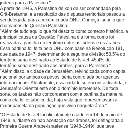
judeus para a Palestina."
A partir de 1946, a Palestina deixou de ser comandada pela
Grã-Bretanha, e a resolução das disputas territoriais passou a
ser delegada para a recém-criada ONU. Começa, aqui, o que
chamamos de Questão Palestina.
"Além de tudo aquilo que foi descrito como contexto histórico, a
principal causa da Questão Palestina é a forma como foi
realizada a partilha do território entre os judeus e os árabes.
Essa partilha foi feita pela ONU com base na Resolução 181,
que data de 1947, determinando a seguinte divisão: 53,5% do
território seria destinado ao Estado de Israel. 45,4% do
território seria destinado aos árabes, para a Palestina."
"Além disso, a cidade de Jerusalém, reivindicada como capital
nacional por ambos os povos, seria controlada por agentes
internacionais. Atualmente, essa cidade se encontra dividida, e
Jerusalém Oriental está sob o domínio israelense. De toda
sorte, os árabes não concordaram com a partilha da maneira
como ela foi estabelecida, haja vista que representavam a
maior parcela da população que vivia naquela área."
"O Estado de Israel foi oficialmente criado em 14 de maio de
1948, e, diante da não aceitação dos árabes, foi deflagrada a
Primeira Guerra Árabe-Israelense (1948-1949), que teve