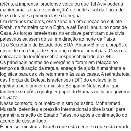
reféns, a imprensa israelense veiculou que Tel Aviv poderia
manter uma "zona de contenção" de norte a sul da Faixa de
Gaza durante a primeira fase da trégua.
Em detalhes maiores, essa zona iria em direção ao sul, até
Rafah, na fronteira com o Egito, e até Beit Hanun, no norte de
Gaza. As forças israelenses no enclave permitiram que civis
palestinos saíssem do sul em direção ao norte da Faixa.
Já o Secretário de Estado dos EUA, Antony Blinken, propôs o
envio de uma força de segurança internacional para Gaza e a
colocação do território sob a responsabilidade da ONU.
Os principais pontos de divergência foram em relação ao
tempo de duração da trégua, entrega de ajuda humanitária e
logística para os civis retornarem às suas casas. A retirada total
das Forças de Defesa Israelenses (IDF) do enclave já foi
rejeitada pelo primeiro-ministro Benjamin Netanyahu, que
também se opôs a qualquer papel do Hamas no futuro governo
de Gaza.
Nesse contexto, o primeiro-ministro palestino, Mohammed
Mustafa, defendeu a pressão internacional sobre Israel, para
garantir a criação do Estado Palestino após a confirmação do
acordo de cessar-fogo.
É preciso “mostrar a Israel o que está certo e o que está errado,