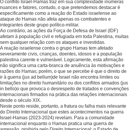
O conflito Israel-Hamas traz em sua complexidade inúmeras
nuances e fatores, contudo, o que pretendemos destacar é
especificamente como a reação do Estado israelense ao
ataque do Hamas não afeta apenas os combatentes e
integrantes deste grupo político-militar.
Ao contrário, as ações da Força de Defesa de Israel (IDF)
afetam à população civil e refugiada em toda Palestina, muitas
sem qualquer relação com os ataques e investidas.
A reação israelense contra o grupo Hamas tem afetado
severamente civis, crianças, doentes, idosos e a população
palestina carente e vulnerável. Logicamente, esta afirmação
não significa uma carta-branca de anuência às motivações e
razões do Hamas; porém, o que se percebe é que o direito de
ir à guerra (jus ad bellum)de Israel não encontra limites ou
limitações no direito humanitário ou dos conflitos armados (jus
in bello)o que provoca o desrespeito de tratados e convenções
internacionais firmados na prática das relações internacionais
desde o século XIX.
Neste ponto reside, portanto, a fratura ou falha mais relevante
do Direito Internacional que estes acontecimentos na guerra
Israel-Hamas (2023-2024) revelam. Para a comunidade
internacional enquanto o Hamas pratica uma guerra de
agressão, proibida pelo Direito Internacional; o Estado de