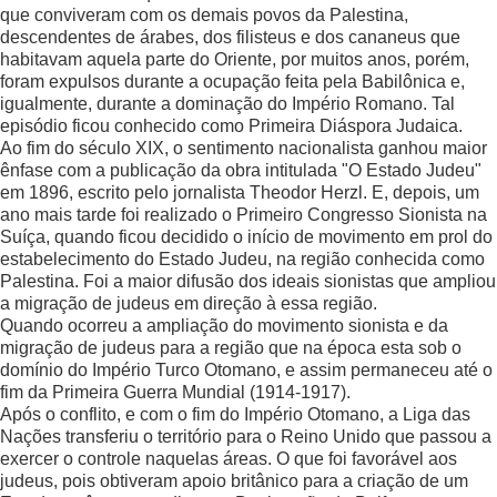
que conviveram com os demais povos da Palestina,
descendentes de árabes, dos filisteus e dos cananeus que
habitavam aquela parte do Oriente, por muitos anos, porém,
foram expulsos durante a ocupação feita pela Babilônica e,
igualmente, durante a dominação do Império Romano. Tal
episódio ficou conhecido como Primeira Diáspora Judaica.
Ao fim do século XIX, o sentimento nacionalista ganhou maior
ênfase com a publicação da obra intitulada "O Estado Judeu"
em 1896, escrito pelo jornalista Theodor Herzl. E, depois, um
ano mais tarde foi realizado o Primeiro Congresso Sionista na
Suíça, quando ficou decidido o início de movimento em prol do
estabelecimento do Estado Judeu, na região conhecida como
Palestina. Foi a maior difusão dos ideais sionistas que ampliou
a migração de judeus em direção à essa região.
Quando ocorreu a ampliação do movimento sionista e da
migração de judeus para a região que na época esta sob o
domínio do Império Turco Otomano, e assim permaneceu até o
fim da Primeira Guerra Mundial (1914-1917).
Após o conflito, e com o fim do Império Otomano, a Liga das
Nações transferiu o território para o Reino Unido que passou a
exercer o controle naquelas áreas. O que foi favorável aos
judeus, pois obtiveram apoio britânico para a criação de um