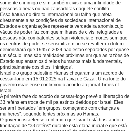
somente o inimigo e sim também civis e uma infinidade de
pessoas alheias ou não causadoras daquele conflito.
Essa fratura no direito internacional ou falha que afeta
diretamente a as condições da sociedade internacional de
Estados e organizações representa verdadeira anomia cujo
vácuo de poder faz com que milhares de civis, refugiados e
pessoas não combatentes sofram violência e mortes sem que
os centros de poder se sensibilizem ou se revoltem: o futuro
demonstrará que 1945 e 2024 não estão separados por quase
um século, mas são realidades próximas em que as razões de
Estado suplantam os direitos humanos mais fundamentais,
principalmente dos ditos “inimigos”.
Israel e o grupo palestino Hamas chegaram a um acordo de
cessar-fogo em 15.01.2025 na Faixa de Gaza . Uma fonte do
governo israelense confirmou o acordo ao jornal Times of
Israel.
A primeira fase do acordo de cessar-fogo prevê a libertação de
33 reféns em troca de mil palestinos detidos por Israel. Eles
seriam libertados "em grupos, começando com crianças e
mulheres", segundo fontes próximas ao Hamas.
O governo israelense confirmou que Israel está buscando a
libertação de "33 reféns" durante esta etapa inicial e que está