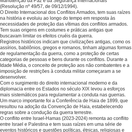
Manutenção da Paz e da Segurança Internacionais
(Resolução nº 49/57, de 09/12/1994).
O Direito Internacional dos Conflitos Armados, tem suas raízes
na história e evoluiu ao longo do tempo em resposta às
necessidades de proteção das vítimas dos conflitos armados.
Tem suas origens em costumes e práticas antigas que
buscavam limitar os efeitos cruéis da guerra.
Registros históricos indicam que civilizações antigas, como os
assírios, babilônios, gregos e romanos, tinham algumas formas
de regulamentação da guerra, como a proteção de certas
categorias de pessoas e bens durante os conflitos. Durante a
Idade Média, o conceito de proteção aos não combatentes e a
imposição de restrições à conduta militar começaram a se
desenvolver.
Com o surgimento do direito internacional moderno e da
diplomacia entre os Estados no século XIX levou a esforços
mais sistemáticos para regulamentar a conduta nas guerras.
Um marco importante foi a Conferência de Haia de 1899, que
resultou na adoção da Convenção de Haia, estabelecendo
regras sobre a condução da guerra terrestre.
O conflito entre Israel-Hamas (2023-2024) remonta ao conflito
entre Israel e Palestina e tem suas raízes em uma série de
eventos históricos e questões políticas, étnicas, religiosas e