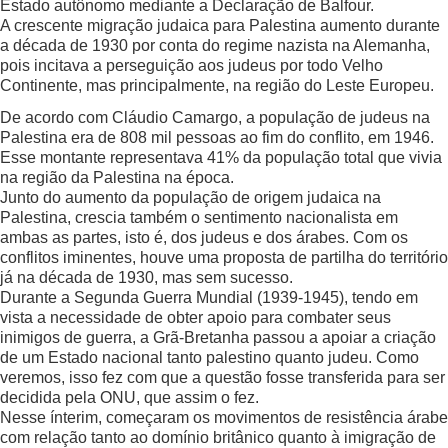
Estado autônomo mediante a Declaração de Balfour.
A crescente migração judaica para Palestina aumento durante
a década de 1930 por conta do regime nazista na Alemanha,
pois incitava a perseguição aos judeus por todo Velho
Continente, mas principalmente, na região do Leste Europeu.
De acordo com Cláudio Camargo, a população de judeus na
Palestina era de 808 mil pessoas ao fim do conflito, em 1946.
Esse montante representava 41% da população total que vivia
na região da Palestina na época.
Junto do aumento da população de origem judaica na
Palestina, crescia também o sentimento nacionalista em
ambas as partes, isto é, dos judeus e dos árabes. Com os
conflitos iminentes, houve uma proposta de partilha do território
já na década de 1930, mas sem sucesso.
Durante a Segunda Guerra Mundial (1939-1945), tendo em
vista a necessidade de obter apoio para combater seus
inimigos de guerra, a Grã-Bretanha passou a apoiar a criação
de um Estado nacional tanto palestino quanto judeu. Como
veremos, isso fez com que a questão fosse transferida para ser
decidida pela ONU, que assim o fez.
Nesse ínterim, começaram os movimentos de resistência árabe
com relação tanto ao domínio britânico quanto à imigração de