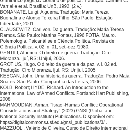
Gianfranco (orgs.).Dicionário de política. Tradução: Carmen C.
Varrialle et al. Brasília: UnB, 1992. (2 v.)
BONANATE, Luigi. A guerra. Tradução: Maria Tereza
Buonafina e Afonso Teixeira Filho. São Paulo: Estação
Liberdade, 2001.
CLAUSEWITZ, Carl von. Da guerra. Tradução: Maria Teresa
Ramos. São Paulo: Martins Fontes, 1996.FOTIA, Mauro.
Polemologia, Psicanálise e Ciência Política. Revista de
Ciência Política, v. 02, n. 01, set.-dez./1980.
GENTILI, Alberico. O direito de guerra. Tradução: Ciro
Mioranza. Ijuí, RS: Unijuí, 2006.
GROTIUS, Hugo. O direito da guerra e da paz, v. I. 02 ed.
Tradução: Ciro Mioranza. Ijuí, RS: Unijuí, 2005.
KEEGAN, John. Uma história da guerra. Tradução: Pedro Maia
Soares. São Paulo: Companhia das Letras, 2006.
KOLB, Robert; HYDE, Richard. An Introduction to the
International Law of Armed Conflicts. Portland: Hart Publishing,
2008.
MAHMOUDIAN, Arman, "Israel-Hamas Conflict: Operational
Considerations and Strategy" (2023).GNSI (Global and
National Security Institute) Publications. Disponível em:
https://digitalcommons.usf.edu/gnsi_publications/3/ .
MAZZUOLI, Valério de Oliveira. Curso de Direito Internacional