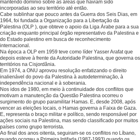
mantendo domínio sobre as áreas que haviam sido
incorporadas ao seu território até então.
Cabe sublinhar que pouco antes da Guerra dos Seis Dias, em
1964, foi fundada a Organização para a Libertação da
Palestina (OLP ), que obteve o apoio da Liga Árabe para a sua
criação enquanto principal órgão representativo da Palestina e
do Estado palestino em busca de reconhecimento
internacional.
Na época a OLP em 1959 teve como líder Yasser Arafat que
depois esteve à frente da Autoridade Palestina, que governa os
territórios na Cisjordânia.
Em 1974, a ONU aprovou resolução enfatizando o direito
inalienável do povo da Palestina à autodeterminação, à
independência nacional e à soberania.
Nos idos de 1980, em meio à continuidade dos conflitos que
motivam a manutenção da Questão Palestina ocorreu o
surgimento do grupo paramilitar Hamas. E, desde 2008, após
vencer as eleições locais, o Hamas governa a Faixa de Gaza.
E, representa o braço militar e político, sendo responsável por
ações sociais na Palestina, mas sendo classificado por muitos
países como grupo terrorista.
Ao final dos anos oitenta, seguiram-se os conflitos no Líbano,
quando ocorreu a Primeira Intifada (1987-1993) quando os