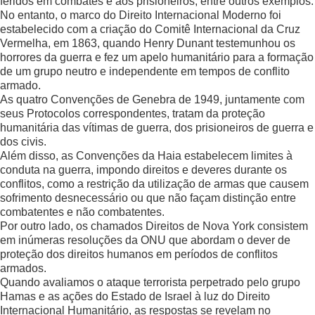
feridos em combates e aos prisioneiros, entre outros exemplos.
No entanto, o marco do Direito Internacional Moderno foi
estabelecido com a criação do Comitê Internacional da Cruz
Vermelha, em 1863, quando Henry Dunant testemunhou os
horrores da guerra e fez um apelo humanitário para a formação
de um grupo neutro e independente em tempos de conflito
armado.
As quatro Convenções de Genebra de 1949, juntamente com
seus Protocolos correspondentes, tratam da proteção
humanitária das vítimas de guerra, dos prisioneiros de guerra e
dos civis.
Além disso, as Convenções da Haia estabelecem limites à
conduta na guerra, impondo direitos e deveres durante os
conflitos, como a restrição da utilização de armas que causem
sofrimento desnecessário ou que não façam distinção entre
combatentes e não combatentes.
Por outro lado, os chamados Direitos de Nova York consistem
em inúmeras resoluções da ONU que abordam o dever de
proteção dos direitos humanos em períodos de conflitos
armados.
Quando avaliamos o ataque terrorista perpetrado pelo grupo
Hamas e as ações do Estado de Israel à luz do Direito
Internacional Humanitário, as respostas se revelam no