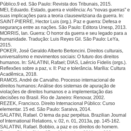
Público.9 ed. São Paulo: Revista dos Tribunais, 2015.
MEI, Eduardo. Estado, guerra e violência: As “novas guerras” e
suas implicações para a teoria clausewitziana da guerra. In:
SAINT-PIERRE, Hector Luis (org.). Paz e guerra: Defesa e
segurança entre as nações. São Paulo: Editora Unesp, 2013.
MORRIS, Ian. Guerra: O horror da guerra e seu legado para a
humanidade. Tradução: Luis Reyes Gil. São Paulo: LeYa,
2015.
POKER, José Geraldo Alberto Bertoncini. Direitos culturais,
universalismo e movimentos sociais: O futuro dos direitos
humanos. In: SALATINI, Rafael; DIAS, Laércio Fidelis (orgs.).
Reflexões sobre a paz, v. II: Paz e tolerância. Marília: Cultura
Acadêmica, 2018.
RAMOS, André de Carvalho. Processo internacional de
direitos humanos: Análise dos sistemas de apuração de
violações de direitos humanos e a implementação das
decisões no Brasil. Rio de Janeiro: Renovar, 2002.
REZEK, Francisco. Direito Internacional Público: Curso
elementar. 15 ed. São Paulo: Saraiva, 2014.
SALATINI, Rafael. O tema da paz perpétua. Brazilian Journal
of International Relations, v. 02, n. 01, 2013a, pp. 145-162.
SALATINI, Rafael. Bobbio, a paz e os direitos do homem.