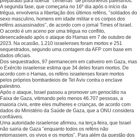
preparado para libertar "centenas" de prisioneiros palestinos.
A segunda fase, que começaria no 16º dia após o início da
trégua, envolveria a libertação dos últimos reféns, "soldados do
sexo masculino, homens em idade militar e os corpos dos
reféns assassinados", de acordo com o jornal Times of Israel.
O acordo é um aceno por uma trégua no conflito,
desencadeado após o ataque do Hamas em 7 de outubro de
2023. Na ocasião, 1.210 israelenses foram mortos e 251
sequestrados, segundo uma contagem da AFP com base em
dados oficiais.
Dos sequestrados, 97 permanecem em cativeiro em Gaza, mas
o Exército israelense estima que 34 deles foram mortos. De
acordo com o Hamas, os reféns israelenses foram mortos
pelos próprios bombardeios de Tel Aviv contra o enclave
palestino.
Após o ataque, Israel passou a promover um genocídio na
Faixa de Gaza, vitimando pelo menos 46.707 pessoas, a
maioria civis, entre eles mulheres e crianças, de acordo com
dados do Ministério da Saúde de Gaza, que a ONU considera
confiáveis.
Uma autoridade israelense afirmou, na terça-feira, que Israel
não sairia de Gaza "enquanto todos os reféns não
retornassem, os vivos e os mortos". Para além da questão dos