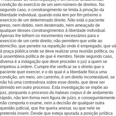
condição do exercício de um sem-número de direitos. No
segundo caso, o constrangimento se limita à privação da
liberdade individual, quando esta tem por fim próximo o
exercício de um determinado direito. Não está o paciente
preso, nem detido, nem desterrado, nem ameaçado de
qualquer desses constrangimentos à liberdade individual.
Apenas lhe tolhem os movimentos necessários para o
exercício de um certo direito; não permitem que volte ao
domicílio, que penetre na repartição onde é empregado, que vá
à praça pública onde se deve realizar uma reunião política, ou
à assembleia política de que é membro. Neste segundo caso,
diversa é a indagação que deve proceder o juiz a quem se
impetrou a ordem. Cumpre-lhe verificar se o direito que o
paciente quer exercer, e o do qual é a liberdade física uma
condição, um meio, um caminho, é um direito incontestável, se
não há uma controvérsia sobre esse direito, que deve ser
dirimido em outro processo. Esta investigação se impõe ao
juiz, porquanto o processo do
habeas corpus
é de andamento
rápido, não tem forma nem figura de juízo, e conseguintemente
não comporta o exame, nem a decisão de qualquer outra
questão judicial, que lhe queira anexar, ou que nele se
pretenda inserir. Desde que esteja apurada a posição jurídica