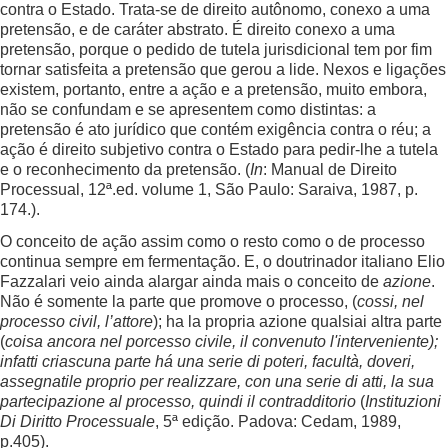
contra o Estado. Trata-se de direito autônomo, conexo a uma
pretensão, e de caráter abstrato. É direito conexo a uma
pretensão, porque o pedido de tutela jurisdicional tem por fim
tornar satisfeita a pretensão que gerou a lide. Nexos e ligações
existem, portanto, entre a ação e a pretensão, muito embora,
não se confundam e se apresentem como distintas: a
pretensão é ato jurídico que contém exigência contra o réu; a
ação é direito subjetivo contra o Estado para pedir-lhe a tutela
e o reconhecimento da pretensão. (
In
: Manual de Direito
Processual, 12ª.ed. volume 1, São Paulo: Saraiva, 1987, p.
174.).
O conceito de ação assim como o resto como o de processo
continua sempre em fermentação. E, o doutrinador italiano Elio
Fazzalari veio ainda alargar ainda mais o conceito de
azione
.
Não é somente la parte que promove o processo, (
cossi, nel
processo civil, l’attore
); ha la propria azione qualsiai altra parte
(
coisa ancora nel porcesso civile, il convenuto l'interveniente);
infatti criascuna parte há una serie di poteri, facultà, doveri,
assegnatile proprio per realizzare, con una serie di atti, la sua
partecipazione al processo, quindi il contradditorio
(
Instituzioni
Di Diritto Processuale
, 5ª edição. Padova: Cedam, 1989,
p.405).