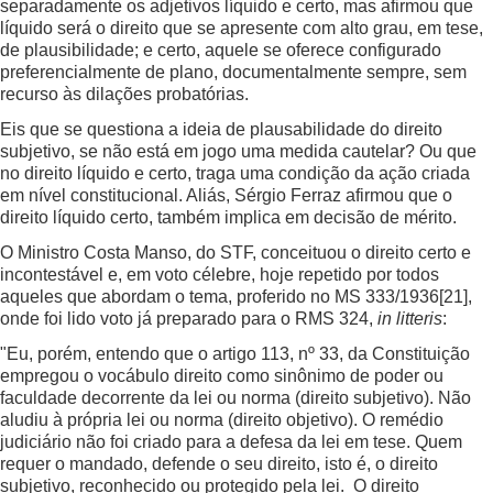
separadamente os adjetivos líquido e certo, mas afirmou que
líquido será o direito que se apresente com alto grau, em tese,
de plausibilidade; e certo, aquele se oferece configurado
preferencialmente de plano, documentalmente sempre, sem
recurso às dilações probatórias.
Eis que se questiona a ideia de plausabilidade do direito
subjetivo, se não está em jogo uma medida cautelar? Ou que
no direito líquido e certo, traga uma condição da ação criada
em nível constitucional. Aliás, Sérgio Ferraz afirmou que o
direito líquido certo, também implica em decisão de mérito.
O Ministro Costa Manso, do STF, conceituou o direito certo e
incontestável e, em voto célebre, hoje repetido por todos
aqueles que abordam o tema, proferido no MS 333/1936
[21]
,
onde foi lido voto já preparado para o RMS 324,
in litteris
:
"Eu, porém, entendo que o artigo 113, nº 33, da Constituição
empregou o vocábulo direito como sinônimo de poder ou
faculdade decorrente da lei ou norma (direito subjetivo). Não
aludiu à própria lei ou norma (direito objetivo). O remédio
judiciário não foi criado para a defesa da lei em tese. Quem
requer o mandado, defende o seu direito, isto é, o direito
subjetivo, reconhecido ou protegido pela lei. O direito