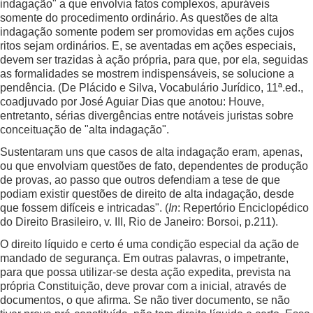
indagação" a que envolvia fatos complexos, apuráveis
somente do procedimento ordinário. As questões de alta
indagação somente podem ser promovidas em ações cujos
ritos sejam ordinários. E, se aventadas em ações especiais,
devem ser trazidas à ação própria, para que, por ela, seguidas
as formalidades se mostrem indispensáveis, se solucione a
pendência. (De Plácido e Silva, Vocabulário Jurídico, 11ª.ed.,
coadjuvado por José Aguiar Dias que anotou: Houve,
entretanto, sérias divergências entre notáveis juristas sobre
conceituação de "alta indagação".
Sustentaram uns que casos de alta indagação eram, apenas,
ou que envolviam questões de fato, dependentes de produção
de provas, ao passo que outros defendiam a tese de que
podiam existir questões de direito de alta indagação, desde
que fossem difíceis e intricadas". (
In
: Repertório Enciclopédico
do Direito Brasileiro, v. III, Rio de Janeiro: Borsoi, p.211).
O direito líquido e certo é uma condição especial da ação de
mandado de segurança. Em outras palavras, o impetrante,
para que possa utilizar-se desta ação expedita, prevista na
própria Constituição, deve provar com a inicial, através de
documentos, o que afirma. Se não tiver documento, se não