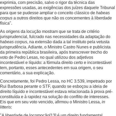
exprimia, com precisão, salvo o rigor da técnica das
expressões usadas, as exigências dos juízes daquele Tribunal
para que se pudesse ampliar o conceito clássico de
habeas
corpus
a outros direitos que não os concernentes à liberdade
física".
As origens da locução mostram que se trata de critério
jurisprudencial, fulcrado nas necessidades da adaptação do
habeas corpus
, na extensão dada a tal instituto pela vetusta
jurisprudência. Adiante, o Ministro Castro Nunes e publicista
da primeira república brasileira, após transcrever trecho do
voto de Pedro Lesas, no qual utilizou dos adjetivos
incontestável e líquido: a fórmula direito certo e incontestável
tem, portanto, esses antecedentes em sua origem, o seu
comentário, a sua explicação.
Concretamente, foi Pedro Lessa, no HC 3.539, impetrado por
Rui Barbosa perante o STF, quando se esboçou a ideia de
direito líquido e incontestável estava relacionada à prova pré-
constituída e à rapidez na solução do conflito de interesses.
Eis que em seu voto vencido, afirmou o Ministro Lessa,
in
litteris
:
"A liberdade de locomoção
[13]
é um direito fundamental,