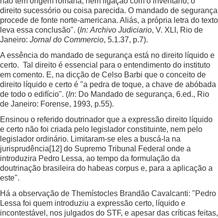
não tem origem romana, nem ligação com o inventário, o
direito sucessório ou coisa parecida. O mandado de segurança
procede de fonte norte-americana. Aliás, a própria letra do texto
leva essa conclusão". (
In:
Archivo Judiciario
, V. XLI, Rio de
Janeiro:
Jornal do Commercio
, 5.1.37, p.7).
A essência do mandado de segurança está no direito líquido e
certo. Tal direito é essencial para o entendimento do instituto
em comento. E, na dicção de Celso Barbi que o conceito de
direito líquido e certo é "a pedra de toque, a chave de abóbada
de todo o edifício". (
In
: Do Mandado de segurança, 6.ed., Rio
de Janeiro: Forense, 1993, p.55).
Ensinou o referido doutrinador que a expressão direito líquido
e certo não foi criada pelo legislador constituinte, nem pelo
legislador ordinário. Limitaram-se eles a buscá-la na
jurisprudência
[12]
do Supremo Tribunal Federal onde a
introduzira Pedro Lessa, ao tempo da formulação da
doutrinação brasileira do habeas corpus e, para a aplicação a
este".
Há a observação de Themístocles Brandão Cavalcanti: "Pedro
Lessa foi quem introduziu a expressão certo, líquido e
incontestável, nos julgados do STF, e apesar das críticas feitas,