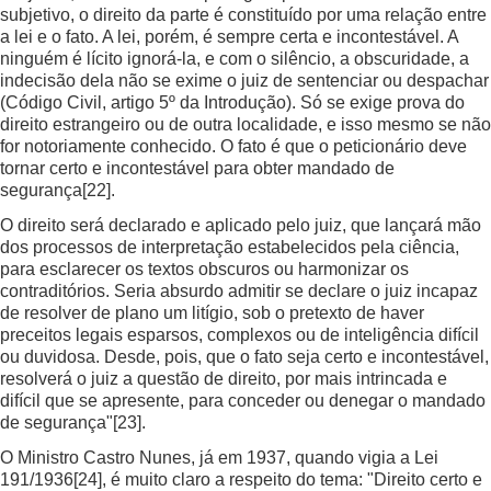
subjetivo, o direito da parte é constituído por uma relação entre
a lei e o fato. A lei, porém, é sempre certa e incontestável. A
ninguém é lícito ignorá-la, e com o silêncio, a obscuridade, a
indecisão dela não se exime o juiz de sentenciar ou despachar
(Código Civil, artigo 5º da Introdução). Só se exige prova do
direito estrangeiro ou de outra localidade, e isso mesmo se não
for notoriamente conhecido. O fato é que o peticionário deve
tornar certo e incontestável para obter mandado de
segurança
[22]
.
O direito será declarado e aplicado pelo juiz, que lançará mão
dos processos de interpretação estabelecidos pela ciência,
para esclarecer os textos obscuros ou harmonizar os
contraditórios. Seria absurdo admitir se declare o juiz incapaz
de resolver de plano um litígio, sob o pretexto de haver
preceitos legais esparsos, complexos ou de inteligência difícil
ou duvidosa. Desde, pois, que o fato seja certo e incontestável,
resolverá o juiz a questão de direito, por mais intrincada e
difícil que se apresente, para conceder ou denegar o mandado
de segurança"
[23]
.
O Ministro Castro Nunes, já em 1937, quando vigia a Lei
191/1936
[24]
, é muito claro a respeito do tema: "Direito certo e