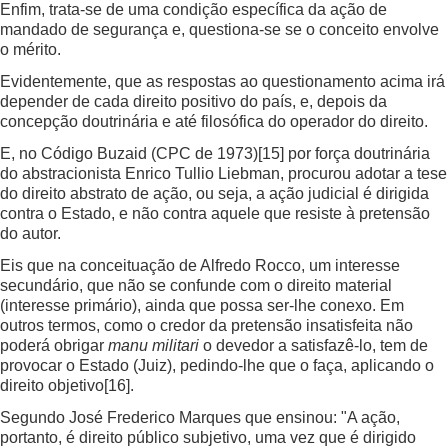
Enfim, trata-se de uma condição específica da ação de
mandado de segurança e, questiona-se se o conceito envolve
o mérito.
Evidentemente, que as respostas ao questionamento acima irá
depender de cada direito positivo do país, e, depois da
concepção doutrinária e até filosófica do operador do direito.
E, no Código Buzaid (CPC de 1973)
[15]
por força doutrinária
do abstracionista Enrico Tullio Liebman, procurou adotar a tese
do direito abstrato de ação, ou seja, a ação judicial é dirigida
contra o Estado, e não contra aquele que resiste à pretensão
do autor.
Eis que na conceituação de Alfredo Rocco, um interesse
secundário, que não se confunde com o direito material
(interesse primário), ainda que possa ser-lhe conexo. Em
outros termos, como o credor da pretensão insatisfeita não
poderá obrigar
manu militari
o devedor a satisfazê-lo, tem de
provocar o Estado (Juiz), pedindo-lhe que o faça, aplicando o
direito objetivo
[16]
.
Segundo José Frederico Marques que ensinou: "A ação,
portanto, é direito público subjetivo, uma vez que é dirigido