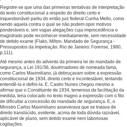
Registre-se que uma das primeiras tentativas de interpretação
do texto constitucional a respeito do direito certo e
inquestionável partiu do então juiz federal Cunha Mello, como
sendo aquela contra o qual se não podem opor motivos
ponderáveis e, sim vagas alegações cuja improcedência o
magistrado pode reconhecer imediatamente, sem necessidade
de detido exame (Flaks, Milton. Mandado de Segurança -
Pressupostos da Impetração. Rio de Janeiro: Forense, 1980,
p.111).
Até mesmo antes do advento da primeira lei do mandado de
segurança, a Lei 191/36, doutrinadores de nomeada fama,
como Carlos Maximiliano, já debruçavam sobre a expressão
constitucional de 1934, direito certo e incontestável, tentando
entendê-la e defini-la. E, Castro Nunes chegou mesmo a
afirmar que o Constituinte de 1934, temeroso da facilitação da
medida, teria colocado no texto magno a expressão com o fito
de dificultar a concessão do mandado de segurança. E, o
Ministro Carlos Maximiliano asseverava que se tratava de
direito translúcido, evidente, acima de toda dúvida razoável,
aplicável de plano, sem detido exame nem laboriosas
cogitações.