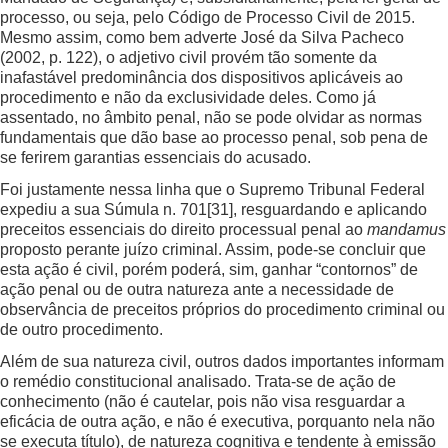
processo, ou seja, pelo Código de Processo Civil de 2015.
Mesmo assim, como bem adverte José da Silva Pacheco
(2002, p. 122), o adjetivo civil provém tão somente da
inafastável predominância dos dispositivos aplicáveis ao
procedimento e não da exclusividade deles. Como já
assentado, no âmbito penal, não se pode olvidar as normas
fundamentais que dão base ao processo penal, sob pena de
se ferirem garantias essenciais do acusado.
Foi justamente nessa linha que o Supremo Tribunal Federal
expediu a sua Súmula n. 701
[31]
, resguardando e aplicando
preceitos essenciais do direito processual penal ao
mandamus
proposto perante juízo criminal. Assim, pode-se concluir que
esta ação é civil, porém poderá, sim, ganhar “contornos” de
ação penal ou de outra natureza ante a necessidade de
observância de preceitos próprios do procedimento criminal ou
de outro procedimento.
Além de sua natureza civil, outros dados importantes informam
o remédio constitucional analisado. Trata-se de ação de
conhecimento (não é cautelar, pois não visa resguardar a
eficácia de outra ação, e não é executiva, porquanto nela não
se executa título), de natureza cognitiva e tendente à emissão