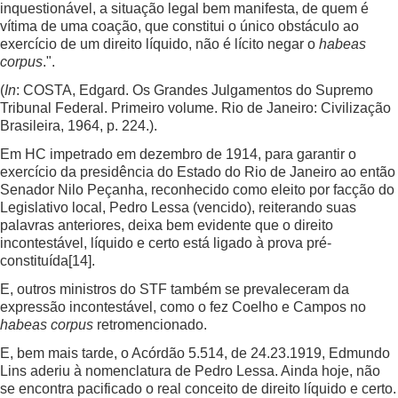
inquestionável, a situação legal bem manifesta, de quem é
vítima de uma coação, que constitui o único obstáculo ao
exercício de um direito líquido, não é lícito negar o
habeas
corpus
.".
(
In
: COSTA, Edgard. Os Grandes Julgamentos do Supremo
Tribunal Federal. Primeiro volume. Rio de Janeiro: Civilização
Brasileira, 1964, p. 224.).
Em HC impetrado em dezembro de 1914, para garantir o
exercício da presidência do Estado do Rio de Janeiro ao então
Senador Nilo Peçanha, reconhecido como eleito por facção do
Legislativo local, Pedro Lessa (vencido), reiterando suas
palavras anteriores, deixa bem evidente que o direito
incontestável, líquido e certo está ligado à prova pré-
constituída
[14]
.
E, outros ministros do STF também se prevaleceram da
expressão incontestável, como o fez Coelho e Campos no
habeas corpus
retromencionado.
E, bem mais tarde, o Acórdão 5.514, de 24.23.1919, Edmundo
Lins aderiu à nomenclatura de Pedro Lessa. Ainda hoje, não
se encontra pacificado o real conceito de direito líquido e certo.