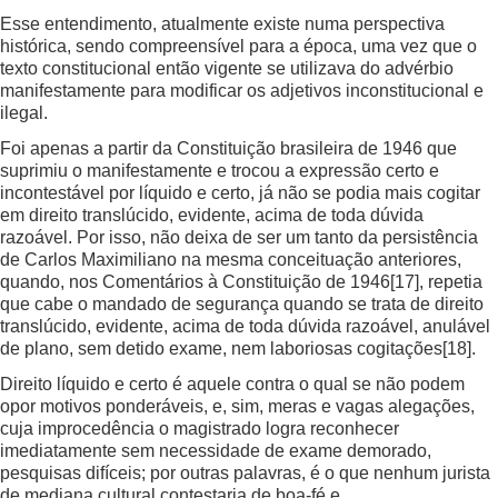
Esse entendimento, atualmente existe numa perspectiva
histórica, sendo compreensível para a época, uma vez que o
texto constitucional então vigente se utilizava do advérbio
manifestamente para modificar os adjetivos inconstitucional e
ilegal.
Foi apenas a partir da Constituição brasileira de 1946 que
suprimiu o manifestamente e trocou a expressão certo e
incontestável por líquido e certo, já não se podia mais cogitar
em direito translúcido, evidente, acima de toda dúvida
razoável. Por isso, não deixa de ser um tanto da persistência
de Carlos Maximiliano na mesma conceituação anteriores,
quando, nos Comentários à Constituição de 1946
[17]
, repetia
que cabe o mandado de segurança quando se trata de direito
translúcido, evidente, acima de toda dúvida razoável, anulável
de plano, sem detido exame, nem laboriosas cogitações
[18]
.
Direito líquido e certo é aquele contra o qual se não podem
opor motivos ponderáveis, e, sim, meras e vagas alegações,
cuja improcedência o magistrado logra reconhecer
imediatamente sem necessidade de exame demorado,
pesquisas difíceis; por outras palavras, é o que nenhum jurista
de mediana cultural contestaria de boa-fé e