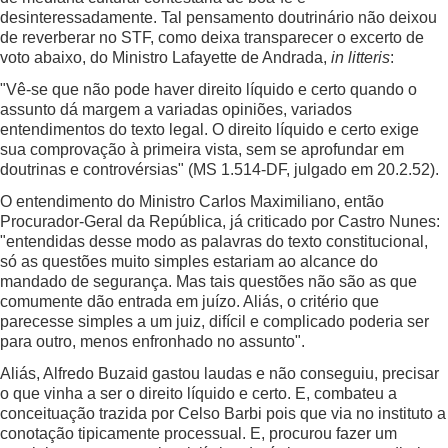
desinteressadamente. Tal pensamento doutrinário não deixou
de reverberar no STF, como deixa transparecer o excerto de
voto abaixo, do Ministro Lafayette de Andrada,
in litteris
:
"Vê-se que não pode haver direito líquido e certo quando o
assunto dá margem a variadas opiniões, variados
entendimentos do texto legal. O direito líquido e certo exige
sua comprovação à primeira vista, sem se aprofundar em
doutrinas e controvérsias" (MS 1.514-DF, julgado em 20.2.52).
O entendimento do Ministro Carlos Maximiliano, então
Procurador-Geral da República, já criticado por Castro Nunes:
"entendidas desse modo as palavras do texto constitucional,
só as questões muito simples estariam ao alcance do
mandado de segurança. Mas tais questões não são as que
comumente dão entrada em juízo. Aliás, o critério que
parecesse simples a um juiz, difícil e complicado poderia ser
para outro, menos enfronhado no assunto".
Aliás, Alfredo Buzaid gastou laudas e não conseguiu, precisar
o que vinha a ser o direito líquido e certo. E, combateu a
conceituação trazida por Celso Barbi pois que via no instituto a
conotação tipicamente processual. E, procurou fazer um