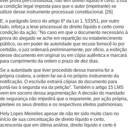
tiver prova pré-constituída, não tem direito líquido e certo. Essa
a condição legal imposta para que o autor (impetrante) se
utilize desse instrumento processual constitucional.
[26]
E, o parágrafo único do artigo 6º da Lei 1. 533/51, por outro
lado, reforça a tese processual do direito líquido e certo como
condição da ação: "No caso em que o documento necessário à
prova do alegado se ache em repartição ou estabelecimento
público, ou em poder de autoridade que recuse fornecê-lo por
certidão, o juiz ordenará preliminarmente, por ofício, a exibição
desse documento em original ou em cópia autêntica e marcará
para cumprimento da ordem o prazo de dez dias.
Se a autoridade que tiver procedido dessa maneira for a
própria coatora, a ordem far-se-á no próprio instrumento da
notificação. O escrivão extrairá cópias do documento para
juntá-las à segunda via da petição”. Também o artigo 15 LMS
vem em socorro dessa argumentação: A decisão do mandado
de segurança não impedirá que o requerente, por ação própria,
pleiteei os seus direitos e os respectivos efeitos patrimoniais.
Hely Lopes Meirelles apesar de não ter sido muito claro no
início de sua conceituação de direito líquido e certo,
acrescenta que em última análise, direito líquido e certo é