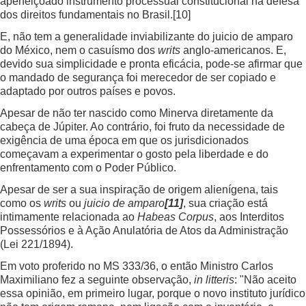
aperfeiçoado instrumento processual constitucional na defesa
dos direitos fundamentais no Brasil.
[10]
E, não tem a generalidade inviabilizante do juicio de amparo
do México, nem o casuísmo dos
writs
anglo-americanos. E,
devido sua simplicidade e pronta eficácia, pode-se afirmar que
o mandado de segurança foi merecedor de ser copiado e
adaptado por outros países e povos.
Apesar de não ter nascido como Minerva diretamente da
cabeça de Júpiter. Ao contrário, foi fruto da necessidade de
exigência de uma época em que os jurisdicionados
começavam a experimentar o gosto pela liberdade e do
enfrentamento com o Poder Público.
Apesar de ser a sua inspiração de origem alienígena, tais
como os
writs
ou
juicio de amparo
[11]
, sua criação está
intimamente relacionada ao
Habeas Corpus
, aos Interditos
Possessórios e à Ação Anulatória de Atos da Administração
(Lei 221/1894).
Em voto proferido no MS 333/36, o então Ministro Carlos
Maximiliano fez a seguinte observação,
in litteris
: "Não aceito
essa opinião, em primeiro lugar, porque o novo instituto jurídico