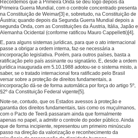
Recordemos que a Primeira Onda se deu logo depois da
Primeira Guerra Mundial, com o controle concentrado presenta
na Constituição de Weimar
[3]
e, sobretudo, na Constituição de
Áustria; quando depois da Segunda Guerra Mundial depois a
segunda Onda, com as Constituições da Áustria, Itália, Japão e
Alemanha Ocidental (conforme ratificou Mauro Cappelletti)
[4]
.
E, para alguns sistemas jurídicas, para que o ato internacional
passe a obrigar a ordem interna, faz-se necessária a
incorporação legislativa. Porém, para outros países, basta a
ratificação pelo país assinante ou signatário. E, desde a ordem
jurídica inaugurada em 5.10.1988 adotou-se o sistema misto, a
saber, se o tratado internacional fora ratificado pelo Brasil
versar sobre a proteção de direitos fundamentais, a
incorporação dá-se de forma automática por força do artigo 5º,
§2º da Constituição Federal vigente
[5]
.
Note-se, contudo, que os Estados avessos à proteção e
garantia dos direitos fundamentais, tais como os muçulmanos,
com o Pacto de Teerã passaram ainda que formalmente
apenas no papel, a admitir o controle do poder público. Ainda
que de forma incipiente, representou um primeiro minúsculo
passo na direção da valorização e reconhecimento da