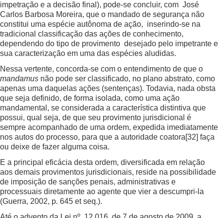
impetração e a decisão final), pode-se concluir, com José
Carlos Barbosa Moreira, que o mandado de segurança não
constitui uma espécie autônoma de ação, inserindo-se na
tradicional classificação das ações de conhecimento,
dependendo do tipo de provimento desejado pelo impetrante e
sua caracterização em uma das espécies aludidas.
Nessa vertente, concorda-se com o entendimento de que o
mandamus
não pode ser classificado, no plano abstrato, como
apenas uma daquelas ações (sentenças). Todavia, nada obsta
que seja definido, de forma isolada, como uma ação
mandamental, se considerada a característica distintiva que
possui, qual seja, de que seu provimento jurisdicional é
sempre acompanhado de uma ordem, expedida imediatamente
nos autos do processo, para que a autoridade coatora
[32]
faça
ou deixe de fazer alguma coisa.
E a principal eficácia desta ordem, diversificada em relação
aos demais provimentos jurisdicionais, reside na possibilidade
de imposição de sanções penais, administrativas e
processuais diretamente ao agente que vier a descumpri-la
(Guerra, 2002, p. 645 et seq.).
Até o advento da Lei nº. 12.016, de 7 de agosto de 2009, a