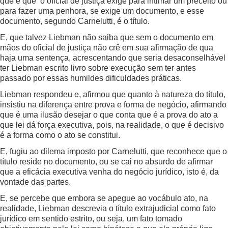
que é que o oficial de justiça exige para intimar um preceito ou
para fazer uma penhora, se exige um documento, e esse
documento, segundo Carnelutti, é o título.
E, que talvez Liebman não saiba que sem o documento em
mãos do oficial de justiça não crê em sua afirmação de qua
haja uma sentença, acrescentando que seria desaconselhável
ter Liebman escrito livro sobre execução sem ter antes
passado por essas humildes dificuldades práticas.
Liebman respondeu e, afirmou que quanto à natureza do título,
insistiu na diferença entre prova e forma de negócio, afirmando
que é uma ilusão desejar o que conta que é a prova do ato a
que lei dá força executiva, pois, na realidade, o que é decisivo
é a forma como o ato se constitui.
E, fugiu ao dilema imposto por Carnelutti, que reconhece que o
título reside no documento, ou se cai no absurdo de afirmar
que a eficácia executiva venha do negócio jurídico, isto é, da
vontade das partes.
E, se percebe que embora se apegue ao vocábulo ato, na
realidade, Liebman descrevia o título extrajudicial como fato
jurídico em sentido estrito, ou seja, um fato tomado