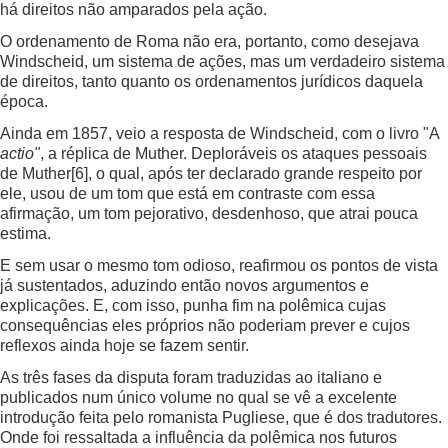
há direitos não amparados pela ação.
O ordenamento de Roma não era, portanto, como desejava
Windscheid, um sistema de ações, mas um verdadeiro sistema
de direitos, tanto quanto os ordenamentos jurídicos daquela
época.
Ainda em 1857, veio a resposta de Windscheid, com o livro "A
actio"
, a réplica de Muther. Deploráveis os ataques pessoais
de Muther
[6]
, o qual, após ter declarado grande respeito por
ele, usou de um tom que está em contraste com essa
afirmação, um tom pejorativo, desdenhoso, que atrai pouca
estima.
E sem usar o mesmo tom odioso, reafirmou os pontos de vista
já sustentados, aduzindo então novos argumentos e
explicações. E, com isso, punha fim na polêmica cujas
consequências eles próprios não poderiam prever e cujos
reflexos ainda hoje se fazem sentir.
As três fases da disputa foram traduzidas ao italiano e
publicados num único volume no qual se vê a excelente
introdução feita pelo romanista Pugliese, que é dos tradutores.
Onde foi ressaltada a influência da polêmica nos futuros