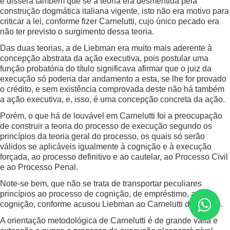
e dissera também que se a teoria era desmentida pela
construção dogmática italiana vigente, isto não era motivo para
criticar a lei, conforme fizer Carnelutti, cujo único pecado era
não ter previsto o surgimento dessa teoria.
Das duas teorias, a de Liebman era muito mais aderente à
concepção abstrata da ação executiva, pois postular uma
função probatória do título significava afirmar que o juiz da
execução só poderia dar andamento a esta, se lhe for provado
o crédito, e sem existência comprovada deste não há também
a ação executiva, e, isso, é uma concepção concreta da ação.
Porém, o que há de louvável em Carnelutti foi a preocupação
de construir a teoria do processo de execução segundo os
princípios da teoria geral do processo, os quais só serão
válidos se aplicáveis igualmente à cognição e à execução
forçada, ao processo definitivo e ao cautelar, ao Processo Civil
e ao Processo Penal.
Note-se bem, que não se trata de transportar peculiares
princípios ao processo de cognição, de empréstimo, ao de
cognição, conforme acusou Liebman ao Carnelutti de fazê-lo.
A orientação metodológica de Carnelutti é de grande valia e