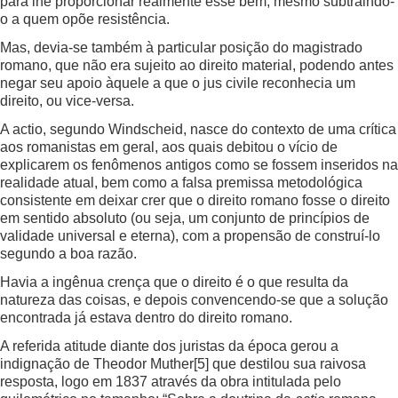
para lhe proporcionar realmente esse bem, mesmo subtraindo-
o a quem opõe resistência.
Mas, devia-se também à particular posição do magistrado
romano, que não era sujeito ao direito material, podendo antes
negar seu apoio àquele a que o jus civile reconhecia um
direito, ou vice-versa.
A actio, segundo Windscheid, nasce do contexto de uma crítica
aos romanistas em geral, aos quais debitou o vício de
explicarem os fenômenos antigos como se fossem inseridos na
realidade atual, bem como a falsa premissa metodológica
consistente em deixar crer que o direito romano fosse o direito
em sentido absoluto (ou seja, um conjunto de princípios de
validade universal e eterna), com a propensão de construí-lo
segundo a boa razão.
Havia a ingênua crença que o direito é o que resulta da
natureza das coisas, e depois convencendo-se que a solução
encontrada já estava dentro do direito romano.
A referida atitude diante dos juristas da época gerou a
indignação de Theodor Muther
[5]
que destilou sua raivosa
resposta, logo em 1837 através da obra intitulada pelo