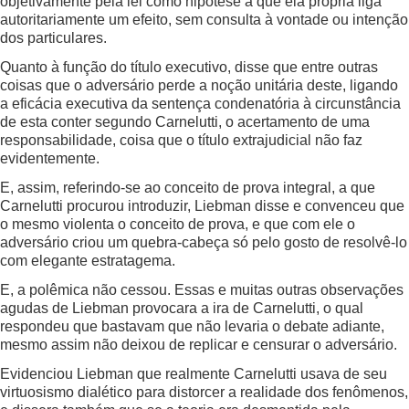
objetivamente pela lei como hipótese a que ela própria liga
autoritariamente um efeito, sem consulta à vontade ou intenção
dos particulares.
Quanto à função do título executivo, disse que entre outras
coisas que o adversário perde a noção unitária deste, ligando
a eficácia executiva da sentença condenatória à circunstância
de esta conter segundo Carnelutti, o acertamento de uma
responsabilidade, coisa que o título extrajudicial não faz
evidentemente.
E, assim, referindo-se ao conceito de prova integral, a que
Carnelutti procurou introduzir, Liebman disse e convenceu que
o mesmo violenta o conceito de prova, e que com ele o
adversário criou um quebra-cabeça só pelo gosto de resolvê-lo
com elegante estratagema.
E, a polêmica não cessou. Essas e muitas outras observações
agudas de Liebman provocara a ira de Carnelutti, o qual
respondeu que bastavam que não levaria o debate adiante,
mesmo assim não deixou de replicar e censurar o adversário.
Evidenciou Liebman que realmente Carnelutti usava de seu
virtuosismo dialético para distorcer a realidade dos fenômenos,