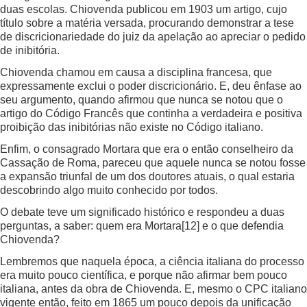
duas escolas. Chiovenda publicou em 1903 um artigo, cujo
título sobre a matéria versada, procurando demonstrar a tese
de discricionariedade do juiz da apelação ao apreciar o pedido
de inibitória.
Chiovenda chamou em causa a disciplina francesa, que
expressamente exclui o poder discricionário. E, deu ênfase ao
seu argumento, quando afirmou que nunca se notou que o
artigo do Código Francês que continha a verdadeira e positiva
proibição das inibitórias não existe no Código italiano.
Enfim, o consagrado Mortara que era o então conselheiro da
Cassação de Roma, pareceu que aquele nunca se notou fosse
a expansão triunfal de um dos doutores atuais, o qual estaria
descobrindo algo muito conhecido por todos.
O debate teve um significado histórico e respondeu a duas
perguntas, a saber: quem era Mortara
[12]
e o que defendia
Chiovenda?
Lembremos que naquela época, a ciência italiana do processo
era muito pouco científica, e porque não afirmar bem pouco
italiana, antes da obra de Chiovenda. E, mesmo o CPC italiano
vigente então, feito em 1865 um pouco depois da unificação