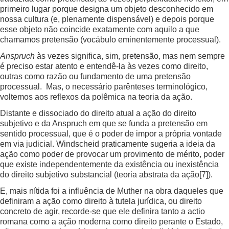
primeiro lugar porque designa um objeto desconhecido em
nossa cultura (e, plenamente dispensável) e depois porque
esse objeto não coincide exatamente com aquilo a que
chamamos pretensão (vocábulo eminentemente processual).
Anspruch
às vezes significa, sim, pretensão, mas nem sempre
é preciso estar atento e entendê-la às vezes como direito,
outras como razão ou fundamento de uma pretensão
processual. Mas, o necessário parênteses terminológico,
voltemos aos reflexos da polêmica na teoria da ação.
Distante e dissociado do direito atual a ação do direito
subjetivo e da Anspruch em que se funda a pretensão em
sentido processual, que é o poder de impor a própria vontade
em via judicial. Windscheid praticamente sugeria a ideia da
ação como poder de provocar um provimento de mérito, poder
que existe independentemente da existência ou inexistência
do direito subjetivo substancial (teoria abstrata da ação
[7]
).
E, mais nítida foi a influência de Muther na obra daqueles que
definiram a ação como direito à tutela jurídica, ou direito
concreto de agir, recorde-se que ele definira tanto a actio
romana como a ação moderna como direito perante o Estado,