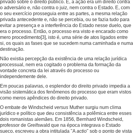
privado sobre o direito público. E, a ação era um direito contra
o adversário e, não contra o juiz, nem contra o Estado. E, com
o seu exercício prosseguia entre as partes, a mesma relação
privada antecedente e, não se percebia, ou se fazia tudo para
evitar a presença e a interferência do Estado nesse duelo, que
era o processo. Então, o processo era visto e encarado como
mero procedimento
[3]
, isto é, uma série de atos ligados entre
si, os quais as fases que se sucedem numa caminhada e numa
destinação.
Não existia percepção da existência de uma relação jurídica
processual, nem era cogitado o problema da formação da
vontade concreta da lei através do processo ou
independemente dele.
Em poucas palavras, o esplendor do direito privado impedia a
visão sistemática dos fenômenos do processo que eram vistos
como meros apêndices do direito privado.
O embate de Windscheid
versus
Muther surgiu num clima
jurídico e político que deu consistência a polêmica entre esses
dois romanistas alemães. Em 1856, Bernhard Windscheid,
professor de Greifswald que na época integrava o Estado
sueco, escreveu a obra intitulada "A
actio
" sob o ponto de vista