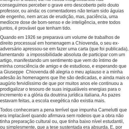
conseguimos perceber o grave erro descoberto pelo douto
professor, ou ainda: os comentadores não teriam sido águias
de engenho, nem arcas de erudição, mas, paciência, uma
medíocre dose de bom-senso e de inteligência, entre todos
juntos, é provável que tenham tido.
Quando em 1926 se preparava um volume de trabalhos de
direito processual em homenagem a Chiovenda, o seu ex-
adversário apressou-se em fazer uma carta (que foi publicada),
lamentando a impossibilidade absoluta de participar com um
artigo, manifestando um sentimento que vem do íntimo de
minha consciência de amigo e de estudioso, e esperando que
a Giuseppe Chiovenda dê alegria o meu aplauso e a minha
adesão às homenagens que lhe são dedicadas, e ainda mais o
augúrio fervidíssimo de que por muitos anos ele continuou a
prodigalizar o tesouro de suas inigualáveis energias para o
incremento e a glória da doutrina jurídica italiana. As pazes
estavam feitas, a escola exegética não existia mais.
Todos conheceram a pena terrível que impunha Carnelutti que
era implacável quando afirmava sem rodeios que a obra não
tinha preparação cultural ou, que tinha baixo nível estudantil,
ou simplesmente, que a tese sustentada era absurda. E, por