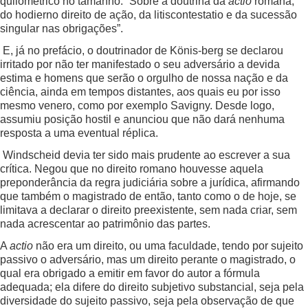
quilométrico no tamanho: “Sobre a doutrina da
actio
romana,
do hodierno direito de ação, da litiscontestatio e da sucessão
singular nas obrigações”.
E, já no prefácio, o doutrinador de Könis-berg se declarou
irritado por não ter manifestado o seu adversário a devida
estima e homens que serão o orgulho de nossa nação e da
ciência, ainda em tempos distantes, aos quais eu por isso
mesmo venero, como por exemplo Savigny. Desde logo,
assumiu posição hostil e anunciou que não dará nenhuma
resposta a uma eventual réplica.
Windscheid devia ter sido mais prudente ao escrever a sua
crítica. Negou que no direito romano houvesse aquela
preponderância da regra judiciária sobre a jurídica, afirmando
que também o magistrado de então, tanto como o de hoje, se
limitava a declarar o direito preexistente, sem nada criar, sem
nada acrescentar ao patrimônio das partes.
A
actio
não era um direito, ou uma faculdade, tendo por sujeito
passivo o adversário, mas um direito perante o magistrado, o
qual era obrigado a emitir em favor do autor a fórmula
adequada; ela difere do direito subjetivo substancial, seja pela
diversidade do sujeito passivo, seja pela observação de que