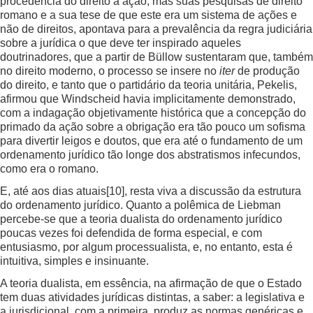
procedência do direito à ação, mas suas pesquisas de direito
romano e a sua tese de que este era um sistema de ações e
não de direitos, apontava para a prevalência da regra judiciária
sobre a jurídica o que deve ter inspirado aqueles
doutrinadores, que a partir de Büllow sustentaram que, também
no direito moderno, o processo se insere no
iter
de produção
do direito, e tanto que o partidário da teoria unitária, Pekelis,
afirmou que Windscheid havia implicitamente demonstrado,
com a indagação objetivamente histórica que a concepção do
primado da ação sobre a obrigação era tão pouco um sofisma
para divertir leigos e doutos, que era até o fundamento de um
ordenamento jurídico tão longe dos abstratismos infecundos,
como era o romano.
E, até aos dias atuais
[10]
, resta viva a discussão da estrutura
do ordenamento jurídico. Quanto a polêmica de Liebman
percebe-se que a teoria dualista do ordenamento jurídico
poucas vezes foi defendida de forma especial, e com
entusiasmo, por algum processualista, e, no entanto, esta é
intuitiva, simples e insinuante.
A teoria dualista, em essência, na afirmação de que o Estado
tem duas atividades jurídicas distintas, a saber: a legislativa e
a jurisdicional, com a primeira, produz as normas genéricas e