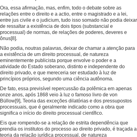
Ora, essa afirmação, mas, enfim, todo o debate sobre as
relações entre o direito e a actio, entre o magistrado e a lei,
entre jus civile e o judicium, tudo isso somado não podia deixar
de ressaltar a existência de dois tipos (substancial e
processual) de normas, de relações de poderes, deveres e
ônus
[8]
.
Não podia, noutras palavras, deixar de chamar a atenção para
a existência de um direito processual, de natureza
eminentemente publicista porque envolve o poder e a
atividade do Estado soberano, distinto e independente do
direito privado, e que mereceria ser estudado à luz de
princípios próprios, segundo uma ciência autônoma.
De fato, essa previsível repercussão da polêmica em apenas
onze anos, após 1868 veio à luz o famoso livro de von
Büllow
[9]
, Teoria das exceções dilatórias e dos pressupostos
processuais, que é geralmente indicado como a obra que
significa o início do direito processual científico.
Eis que rompendo-se a relação de estrita dependência que
prendia os institutos do processo ao direito privado, é traçada a
teoria da relação jurídica processual, de natureza