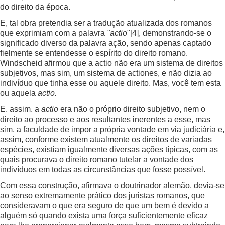
do direito da época.
E, tal obra pretendia ser a tradução atualizada dos romanos
que exprimiam com a palavra
"actio
"
[4]
, demonstrando-se o
significado diverso da palavra ação, sendo apenas captado
fielmente se entendesse o espírito do direito romano.
Windscheid afirmou que a actio não era um sistema de direitos
subjetivos, mas sim, um sistema de actiones, e não dizia ao
indivíduo que tinha esse ou aquele direito. Mas, você tem esta
ou aquela
actio.
E, assim, a
actio
era não o próprio direito subjetivo, nem o
direito ao processo e aos resultantes inerentes a esse, mas
sim, a faculdade de impor a própria vontade em via judiciária e,
assim, conforme existem atualmente os direitos de variadas
espécies, existiam igualmente diversas ações típicas, com as
quais procurava o direito romano tutelar a vontade dos
indivíduos em todas as circunstâncias que fosse possível.
Com essa construção, afirmava o doutrinador alemão, devia-se
ao senso extremamente prático dos juristas romanos, que
consideravam o que era seguro de que um bem é devido a
alguém só quando exista uma força suficientemente eficaz