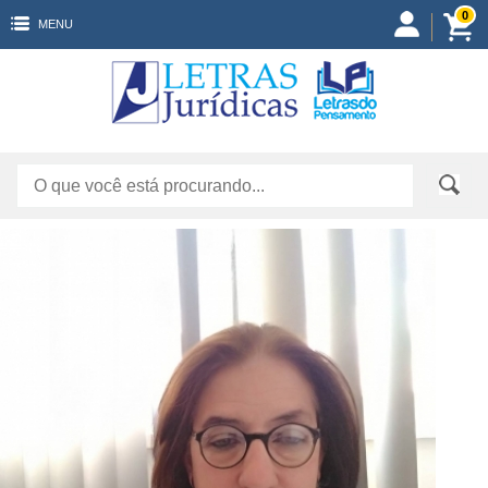
0
MENU