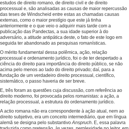
estudos de direito romano, de direito civil e de direito
processual e, são analisadas as causas de maior repercussão
das teses de Windscheid entre estas as chamadas causas
externas, como o maior prestígio que este já tinha
anteriormente e o que veio o adquirir mais tarde com a
publicação das Pandectas, a sua idade superior à do
adversário, a atitude antipática deste, o fato de este logo em
seguida ter abandonado as pesquisas romanísticas.
O mérito fundamental dessa polêmica, ação, relação
processual e ordenamento jurídico, foi o de ter despertado a
ciência do direito para importância do direito público, se não
acima pelo menos ao lado do direito privado; daí, para a
fundação de um verdadeiro direito processual, científico,
sistemático, o passo haveria de ser breve.
E, três foram as questões cuja discussão, com referência ao
direito moderno, foi provocada pelos romanistas: a ação, a
relação processual, a estrutura do ordenamento jurídico.
A actio romana não era correspondente à ação atual, nem ao
direito subjetivo, era um conceito intermediário, que em língua
alemã se designa pelo substantivo
Anspruch
. E, essa palavra
traduzida como pretensão, às vezes, perplexidade no leitor, em