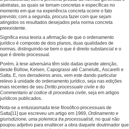
abstratas, as quais se tornam concretas e específicas no
momento em que na experiência concreta ocorre o fato
previsto; com a segunda, procura fazer com que sejam
atingidos os resultados desejados pela norma concreta
preexistente.
Significa essa teoria a afirmação de que o ordenamento
jurídico é composto de dois planos, duas qualidades de
normas, distinguindo-se bem o que é direito substancial e o
que é direito processual.
Porém, à tese adversária têm sido dadas grande atenção,
desde Büllow, Kelsen, Capograssi até Carnelutti,, Ascarelli e
Satta. E, nos derradeiros anos, vem este dando particular
relevo à unidade do ordenamento jurídico, seja nas edições
mais recentes de seu
Diritto processuale civile
e do
Commentario al codice di procedura civile
, seja em artigos
jurídicos publicados.
Nota-se a entusiasmada tese filosófico-processuais de
Satta
[11]
que escreveu um artigo em 1969,
Ordinamento e
giurisdizione, uma polemica tra processualisti
, no qual não
poupou adjetivo para enaltecer a obra daquele doutrinador que