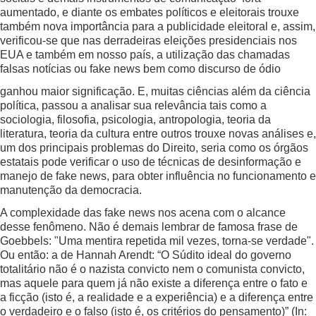
aumentado, e diante os embates políticos e eleitorais trouxe
também nova importância para a publicidade eleitoral e, assim,
verificou-se que nas derradeiras eleições presidenciais nos
EUA e também em nosso país, a utilização das chamadas
falsas notícias ou fake news bem como discurso de ódio
ganhou maior significação. E, muitas ciências além da ciência
política, passou a analisar sua relevância tais como a
sociologia, filosofia, psicologia, antropologia, teoria da
literatura, teoria da cultura entre outros trouxe novas análises e,
um dos principais problemas do Direito, seria como os órgãos
estatais pode verificar o uso de técnicas de desinformação e
manejo de fake news, para obter influência no funcionamento e
manutenção da democracia.
A complexidade das fake news nos acena com o alcance
desse fenômeno. Não é demais lembrar de famosa frase de
Goebbels: "Uma mentira repetida mil vezes, torna-se verdade".
Ou então: a de Hannah Arendt: “O Súdito ideal do governo
totalitário não é o nazista convicto nem o comunista convicto,
mas aquele para quem já não existe a diferença entre o fato e
a ficção (isto é, a realidade e a experiência) e a diferença entre
o verdadeiro e o falso (isto é, os critérios do pensamento)” (In: