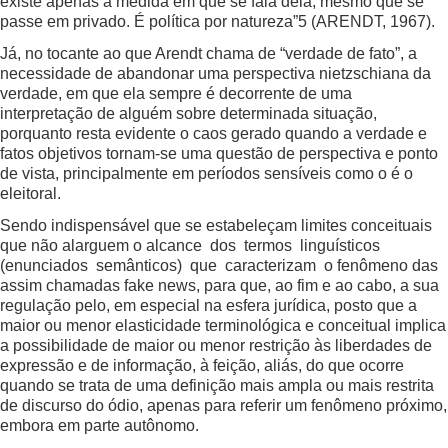
existe apenas à medida em que se fala dela, mesmo que se
passe em privado. É política por natureza”5 (ARENDT, 1967).
Já, no tocante ao que Arendt chama de “verdade de fato”, a
necessidade de abandonar uma perspectiva nietzschiana da
verdade, em que ela sempre é decorrente de uma
interpretação de alguém sobre determinada situação,
porquanto resta evidente o caos gerado quando a verdade e
fatos objetivos tornam-se uma questão de perspectiva e ponto
de vista, principalmente em períodos sensíveis como o é o
eleitoral.
Sendo indispensável que se estabeleçam limites conceituais
que não alarguem o alcance dos termos linguísticos
(enunciados semânticos) que caracterizam o fenômeno das
assim chamadas fake news, para que, ao fim e ao cabo, a sua
regulação pelo, em especial na esfera jurídica, posto que a
maior ou menor elasticidade terminológica e conceitual implica
a possibilidade de maior ou menor restrição às liberdades de
expressão e de informação, à feição, aliás, do que ocorre
quando se trata de uma definição mais ampla ou mais restrita
de discurso do ódio, apenas para referir um fenômeno próximo,
embora em parte autônomo.