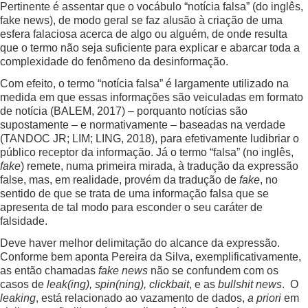
Pertinente é assentar que o vocábulo “notícia falsa” (do inglês,
fake news), de modo geral se faz alusão à criação de uma
esfera falaciosa acerca de algo ou alguém, de onde resulta
que o termo não seja suficiente para explicar e abarcar toda a
complexidade do fenômeno da desinformação.
Com efeito, o termo “notícia falsa” é largamente utilizado na
medida em que essas informações são veiculadas em formato
de notícia (BALEM, 2017) – porquanto notícias são
supostamente – e normativamente – baseadas na verdade
(TANDOC JR; LIM; LING, 2018), para efetivamente ludibriar o
público receptor da informação. Já o termo “falsa” (no inglês,
fake
) remete, numa primeira mirada, à tradução da expressão
false, mas, em realidade, provém da tradução de
fake
, no
sentido de que se trata de uma informação falsa que se
apresenta de tal modo para esconder o seu caráter de
falsidade.
Deve haver melhor delimitação do alcance da expressão.
Conforme bem aponta Pereira da Silva, exemplificativamente,
as então chamadas
fake news
não se confundem com os
casos de
leak(ing), spin(ning), clickbait
, e as
bullshit news
. O
leaking
, está relacionado ao vazamento de dados,
a priori
em