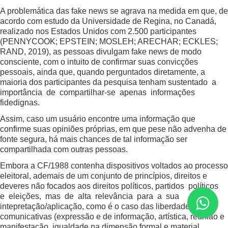
A problemática das fake news se agrava na medida em que, de
acordo com estudo da Universidade de Regina, no Canadá,
realizado nos Estados Unidos com 2.500 participantes
(PENNYCOOK; EPSTEIN; MOSLEH; ARECHAR; ECKLES;
RAND, 2019), as pessoas divulgam fake news de modo
consciente, com o intuito de confirmar suas convicções
pessoais, ainda que, quando perguntados diretamente, a
maioria dos participantes da pesquisa tenham sustentado a
importância de compartilhar-se apenas informações
fidedignas.
Assim, caso um usuário encontre uma informação que
confirme suas opiniões próprias, em que pese não advenha de
fonte segura, há mais chances de tal informação ser
compartilhada com outras pessoas.
Embora a CF/1988 contenha dispositivos voltados ao processo
eleitoral, ademais de um conjunto de princípios, direitos e
deveres não focados aos direitos políticos, partidos políticos
e eleições, mas de alta relevância para a sua
intepretação/aplicação, como é o caso das liberdades
comunicativas (expressão e de informação, artística, reunião e
manifestação, igualdade na dimensão formal e material,