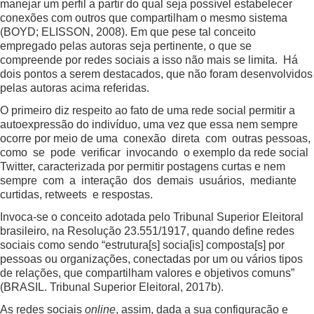
manejar um perfil a partir do qual seja possível estabelecer
conexões com outros que compartilham o mesmo sistema
(BOYD; ELISSON, 2008). Em que pese tal conceito
empregado pelas autoras seja pertinente, o que se
compreende por redes sociais a isso não mais se limita. Há
dois pontos a serem destacados, que não foram desenvolvidos
pelas autoras acima referidas.
O primeiro diz respeito ao fato de uma rede social permitir a
autoexpressão do indivíduo, uma vez que essa nem sempre
ocorre por meio de uma conexão direta com outras pessoas,
como se pode verificar invocando o exemplo da rede social
Twitter, caracterizada por permitir postagens curtas e nem
sempre com a interação dos demais usuários, mediante
curtidas, retweets e respostas.
Invoca-se o conceito adotada pelo Tribunal Superior Eleitoral
brasileiro, na Resolução 23.551/1917, quando define redes
sociais como sendo “estrutura[s] socia[is] composta[s] por
pessoas ou organizações, conectadas por um ou vários tipos
de relações, que compartilham valores e objetivos comuns”
(BRASIL. Tribunal Superior Eleitoral, 2017b).
As redes sociais
online
, assim, dada a sua configuração e