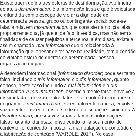
Existe quem defina três esferas de desinformação. A primeira
delas, a
dis-information
, é a informação falsa e que é veiculada
e difundida com o escopo de violar a dignidade de
determinada pessoa, grupo ou contingente social; pode-se
falar, ainda, em
mis-information
, que consiste na notícia falsa
propriamente dita, já que é, de fato, inverídica, mas não tem a
finalidade de causar prejuízos a terceiros; além disso, existe a
assim chamada
mal-information
que é relacionada à
informação que, apesar de ter base na realidade, tem o condão
de violar a esfera de direitos de determinada “pessoa,
organização ou país”
A desordem informacional (
information disorder
) pode ser tanto
falsa, incluindo a
mis-information
e a
dis-information
, quanto
danosa, beste caso incluindo a
mal-information
e a
dis-
information
. A
mis-information
, essencialmente falsa, envolve a
dissimulada conexão entre fatos e o conteúdo enganoso,
enquanto a
mal-information
, essencialmente danosa, envolve
vazamentos, assédio, discurso de ódio e situações similares. A
dis-information
, por sua vez, abarca tanto as informações
falsas quanto danosas, envolvendo o falseamento do
contexto, o conteúdo impostor, a manipulação de conteúdo e
a fabricação de conteúdo (WARDLE, 2017). No caso