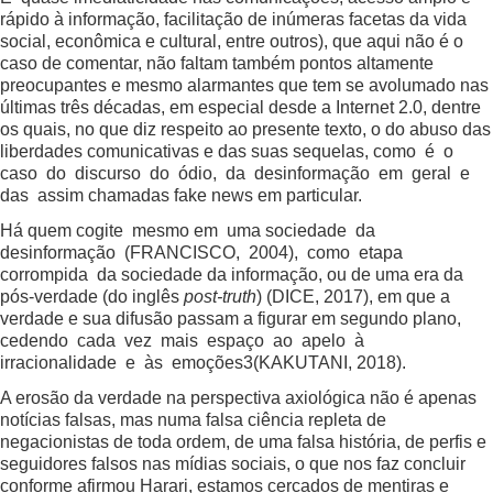
rápido à informação, facilitação de inúmeras facetas da vida
social, econômica e cultural, entre outros), que aqui não é o
caso de comentar, não faltam também pontos altamente
preocupantes e mesmo alarmantes que tem se avolumado nas
últimas três décadas, em especial desde a Internet 2.0, dentre
os quais, no que diz respeito ao presente texto, o do abuso das
liberdades comunicativas e das suas sequelas, como é o
caso do discurso do ódio, da desinformação em geral e
das assim chamadas fake news em particular.
Há quem cogite mesmo em uma sociedade da
desinformação (FRANCISCO, 2004), como etapa
corrompida da sociedade da informação, ou de uma era da
pós-verdade (do inglês
post-truth
) (DICE, 2017), em que a
verdade e sua difusão passam a figurar em segundo plano,
cedendo cada vez mais espaço ao apelo à
irracionalidade e às emoções3(KAKUTANI, 2018).
A erosão da verdade na perspectiva axiológica não é apenas
notícias falsas, mas numa falsa ciência repleta de
negacionistas de toda ordem, de uma falsa história, de perfis e
seguidores falsos nas mídias sociais, o que nos faz concluir
conforme afirmou Harari, estamos cercados de mentiras e