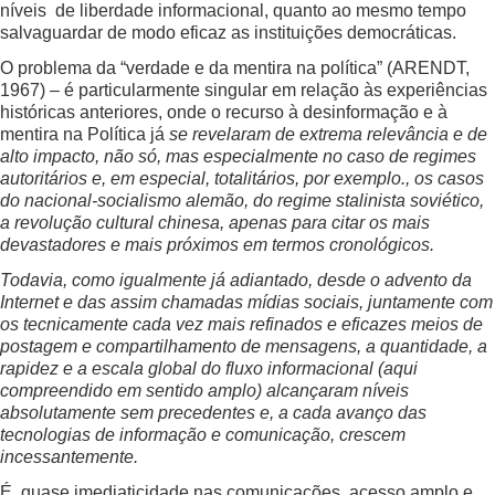
níveis de liberdade informacional, quanto ao mesmo tempo
salvaguardar de modo eficaz as instituições democráticas.
O problema da “verdade e da mentira na política” (ARENDT,
1967) – é particularmente singular em relação às experiências
históricas anteriores, onde o recurso à desinformação e à
mentira na Política já
se revelaram de extrema relevância e de
alto impacto, não só, mas especialmente no caso de regimes
autoritários e, em especial, totalitários, por exemplo., os casos
do nacional-socialismo alemão, do regime stalinista soviético,
a revolução cultural chinesa, apenas para citar os mais
devastadores e mais próximos em termos cronológicos.
Todavia, como igualmente já adiantado, desde o advento da
Internet e das assim chamadas mídias sociais, juntamente com
os tecnicamente cada vez mais refinados e eficazes meios de
postagem e compartilhamento de mensagens, a quantidade, a
rapidez e a escala global do fluxo informacional (aqui
compreendido em sentido amplo) alcançaram níveis
absolutamente sem precedentes e, a cada avanço das
tecnologias de informação e comunicação, crescem
incessantemente.
É quase imediaticidade nas comunicações, acesso amplo e