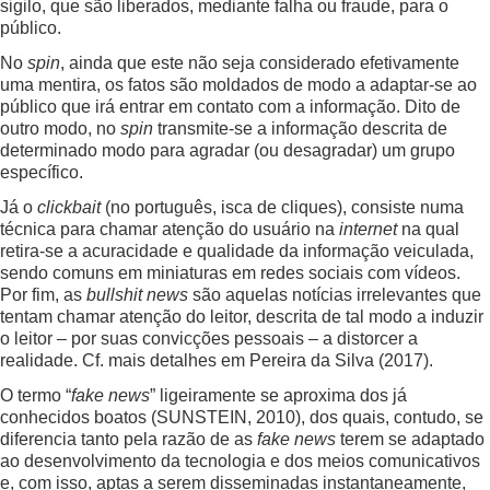
sigilo, que são liberados, mediante falha ou fraude, para o
público.
No
spin
, ainda que este não seja considerado efetivamente
uma mentira, os fatos são moldados de modo a adaptar-se ao
público que irá entrar em contato com a informação. Dito de
outro modo, no
spin
transmite-se a informação descrita de
determinado modo para agradar (ou desagradar) um grupo
específico.
Já o
clickbait
(no português, isca de cliques), consiste numa
técnica para chamar atenção do usuário na
internet
na qual
retira-se a acuracidade e qualidade da informação veiculada,
sendo comuns em miniaturas em redes sociais com vídeos.
Por fim, as
bullshit news
são aquelas notícias irrelevantes que
tentam chamar atenção do leitor, descrita de tal modo a induzir
o leitor – por suas convicções pessoais – a distorcer a
realidade. Cf. mais detalhes em Pereira da Silva (2017).
O termo “
fake news
” ligeiramente se aproxima dos já
conhecidos boatos (SUNSTEIN, 2010), dos quais, contudo, se
diferencia tanto pela razão de as
fake news
terem se adaptado
ao desenvolvimento da tecnologia e dos meios comunicativos
e, com isso, aptas a serem disseminadas instantaneamente,