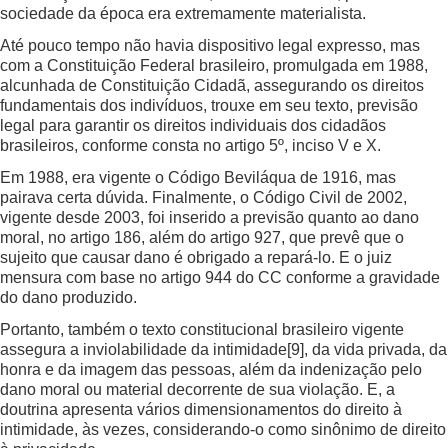
sociedade da época era extremamente materialista.
Até pouco tempo não havia dispositivo legal expresso, mas
com a Constituição Federal brasileiro, promulgada em 1988,
alcunhada de Constituição Cidadã, assegurando os direitos
fundamentais dos indivíduos, trouxe em seu texto, previsão
legal para garantir os direitos individuais dos cidadãos
brasileiros, conforme consta no artigo 5º, inciso V e X.
Em 1988, era vigente o Código Beviláqua de 1916, mas
pairava certa dúvida. Finalmente, o Código Civil de 2002,
vigente desde 2003, foi inserido a previsão quanto ao dano
moral, no artigo 186, além do artigo 927, que prevê que o
sujeito que causar dano é obrigado a repará-lo. E o juiz
mensura com base no artigo 944 do CC conforme a gravidade
do dano produzido.
Portanto, também o texto constitucional brasileiro vigente
assegura a inviolabilidade da intimidade
[9]
, da vida privada, da
honra e da imagem das pessoas, além da indenização pelo
dano moral ou material decorrente de sua violação. E, a
doutrina apresenta vários dimensionamentos do direito à
intimidade, às vezes, considerando-o como sinônimo de direito