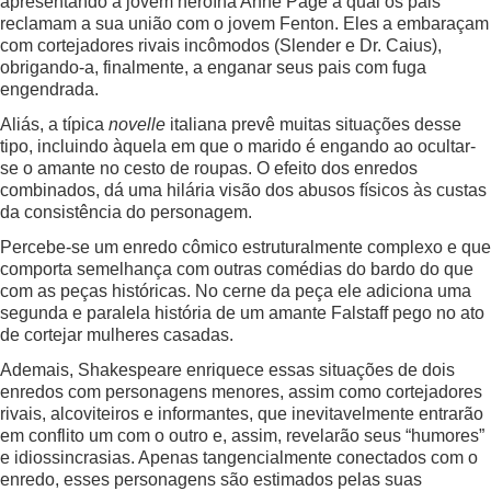
apresentando a jovem heroína Anne Page a qual os pais
reclamam a sua união com o jovem Fenton. Eles a embaraçam
com cortejadores rivais incômodos (Slender e Dr. Caius),
obrigando-a, finalmente, a enganar seus pais com fuga
engendrada.
Aliás, a típica
novelle
italiana prevê muitas situações desse
tipo, incluindo àquela em que o marido é engando ao ocultar-
se o amante no cesto de roupas. O efeito dos enredos
combinados, dá uma hilária visão dos abusos físicos às custas
da consistência do personagem.
Percebe-se um enredo cômico estruturalmente complexo e que
comporta semelhança com outras comédias do bardo do que
com as peças históricas. No cerne da peça ele adiciona uma
segunda e paralela história de um amante Falstaff pego no ato
de cortejar mulheres casadas.
Ademais, Shakespeare enriquece essas situações de dois
enredos com personagens menores, assim como cortejadores
rivais, alcoviteiros e informantes, que inevitavelmente entrarão
em conflito um com o outro e, assim, revelarão seus “humores”
e idiossincrasias. Apenas tangencialmente conectados com o
enredo, esses personagens são estimados pelas suas