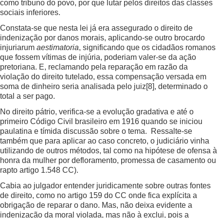
como tribuno do povo, por que lutar pelos direitos das classes
sociais inferiores.
Constata-se que nesta lei já era assegurado o direito de
indenização por danos morais, aplicando-se outro brocardo
injuriarum
aestimatoria
, significando que os cidadãos romanos
que fossem vítimas de injúria, poderiam valer-se da ação
pretoriana. E, reclamando pela reparação em razão da
violação do direito tutelado, essa compensação versada em
soma de dinheiro seria analisada pelo juiz
[8]
, determinado o
total a ser pago.
No direito pátrio, verifica-se a evolução gradativa e até o
primeiro Código Civil brasileiro em 1916 quando se iniciou
paulatina e tímida discussão sobre o tema. Ressalte-se
também que para aplicar ao caso concreto, o judiciário vinha
utilizando de outros métodos, tal como na hipótese de ofensa à
honra da mulher por defloramento, promessa de casamento ou
rapto artigo 1.548 CC).
Cabia ao julgador entender juridicamente sobre outras fontes
de direito, como no artigo 159 do CC onde fica explícita a
obrigação de reparar o dano. Mas, não deixa evidente a
indenização da moral violada, mas não à exclui, pois a