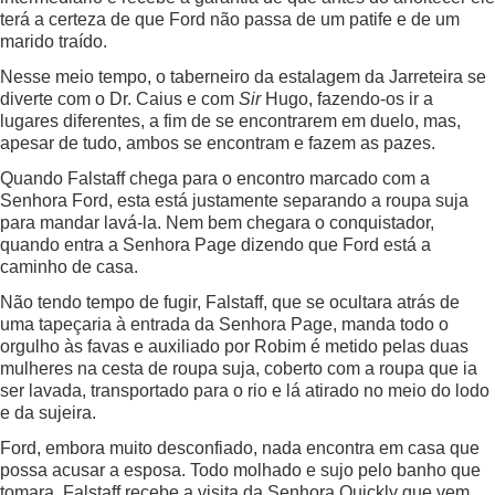
terá a certeza de que Ford não passa de um patife e de um
marido traído.
Nesse meio tempo, o taberneiro da estalagem da Jarreteira se
diverte com o Dr. Caius e com
Sir
Hugo, fazendo-os ir a
lugares diferentes, a fim de se encontrarem em duelo, mas,
apesar de tudo, ambos se encontram e fazem as pazes.
Quando Falstaff chega para o encontro marcado com a
Senhora Ford, esta está justamente separando a roupa suja
para mandar lavá-la. Nem bem chegara o conquistador,
quando entra a Senhora Page dizendo que Ford está a
caminho de casa.
Não tendo tempo de fugir, Falstaff, que se ocultara atrás de
uma tapeçaria à entrada da Senhora Page, manda todo o
orgulho às favas e auxiliado por Robim é metido pelas duas
mulheres na cesta de roupa suja, coberto com a roupa que ia
ser lavada, transportado para o rio e lá atirado no meio do lodo
e da sujeira.
Ford, embora muito desconfiado, nada encontra em casa que
possa acusar a esposa. Todo molhado e sujo pelo banho que
tomara, Falstaff recebe a visita da Senhora Quickly que vem