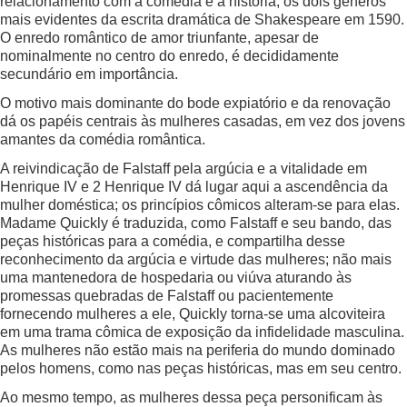
relacionamento com a comédia e a história, os dois gêneros
mais evidentes da escrita dramática de Shakespeare em 1590.
O enredo romântico de amor triunfante, apesar de
nominalmente no centro do enredo, é decididamente
secundário em importância.
O motivo mais dominante do bode expiatório e da renovação
dá os papéis centrais às mulheres casadas, em vez dos jovens
amantes da comédia romântica.
A reivindicação de Falstaff pela argúcia e a vitalidade em
Henrique IV e 2 Henrique IV dá lugar aqui a ascendência da
mulher doméstica; os princípios cômicos alteram-se para elas.
Madame Quickly é traduzida, como Falstaff e seu bando, das
peças históricas para a comédia, e compartilha desse
reconhecimento da argúcia e virtude das mulheres; não mais
uma mantenedora de hospedaria ou viúva aturando às
promessas quebradas de Falstaff ou pacientemente
fornecendo mulheres a ele, Quickly torna-se uma alcoviteira
em uma trama cômica de exposição da infidelidade masculina.
As mulheres não estão mais na periferia do mundo dominado
pelos homens, como nas peças históricas, mas em seu centro.
Ao mesmo tempo, as mulheres dessa peça personificam às