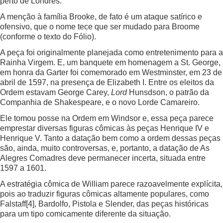
perto de Londres.
A menção à família Brooke, de fato é um ataque satírico e
ofensivo, que o nome tece que ser mudado para Broome
(conforme o texto do Fólio).
A peça foi originalmente planejada como entretenimento para a
Rainha Virgem. E, um banquete em homenagem a St. George,
em honra da Garter foi comemorado em Westminster, em 23 de
abril de 1597, na presença de Elizabeth I. Entre os eleitos da
Ordem estavam George Carey,
Lord
Hunsdson, o patrão da
Companhia de Shakespeare, e o novo Lorde Camareiro.
Ele tomou posse na Ordem em Windsor e, essa peça parece
emprestar diversas figuras cômicas às peças Henrique IV e
Henrique V. Tanto a datação bem como a ordem dessas peças
são, ainda, muito controversas, e, portanto, a datação de As
Alegres Comadres deve permanecer incerta, situada entre
1597 a 1601.
A estratégia cômica de William parece razoavelmente explícita,
pois ao traduzir figuras cômicas altamente populares, como
Falstaff
[4]
, Bardolfo, Pistola e Slender, das peças históricas
para um tipo comicamente diferente da situação.