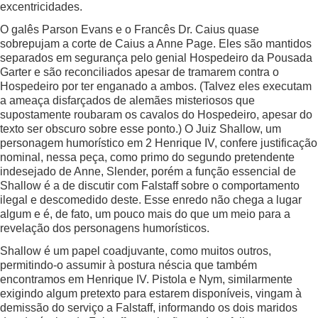
excentricidades.
O galês Parson Evans e o Francês Dr. Caius quase
sobrepujam a corte de Caius a Anne Page. Eles são mantidos
separados em segurança pelo genial Hospedeiro da Pousada
Garter e são reconciliados apesar de tramarem contra o
Hospedeiro por ter enganado a ambos. (Talvez eles executam
a ameaça disfarçados de alemães misteriosos que
supostamente roubaram os cavalos do Hospedeiro, apesar do
texto ser obscuro sobre esse ponto.) O Juiz Shallow, um
personagem humorístico em 2 Henrique IV, confere justificação
nominal, nessa peça, como primo do segundo pretendente
indesejado de Anne, Slender, porém a função essencial de
Shallow é a de discutir com Falstaff sobre o comportamento
ilegal e descomedido deste. Esse enredo não chega a lugar
algum e é, de fato, um pouco mais do que um meio para a
revelação dos personagens humorísticos.
Shallow é um papel coadjuvante, como muitos outros,
permitindo-o assumir à postura néscia que também
encontramos em Henrique IV. Pistola e Nym, similarmente
exigindo algum pretexto para estarem disponíveis, vingam à
demissão do serviço a Falstaff, informando os dois maridos