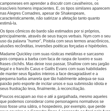
camponeses em aprender a discutir com cavalheiros, os
irascíveis homens impacientes. E, os tipos similares aparecem
nas Alegres Comadres, apesar de Shakespeare,
caracteristicamente, não satirizar a afetação tanto quanto
estimá-la.
Os tipos cômicos do bardo são estimados por si próprios,
principalmente, através de seus traços verbais. Nym com o seu
uso da palavra "humor", Pistola com seus termos anacrônicos,
alusões recônditas, inversões poéticas forçadas e hipérboles.
Madame Quickley com suas rústicas metáforas e sarcasmo
pois compara a barba com faca de raspa de luveiro e suas
frases clichês. Mas deixe isso passar, Shallow com seu jargão
legal e o francês Caius e Galês Evans com suas habilidades
de manter seus fígados inteiros a face desagradável e a
pequena barba amarela que tão habilmente adequa-se sua
paixão pelo esporte de incitar ursos e sua submissão idiota e
seus frustração leva, finalmente, à reconciliação.
Poucos escapam ao riso e até a gargalhada, mesmo aqueles
que podemos considerar como personagens normativos se
isso fosse uma sátira, o hospedeiro, por exemplo, que perde