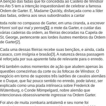
A benção das fadas que foi concedida ao Castelo de Windsor
no Ato 5 tem a intenção inquestionável de celebrar a famosa
Ordem de Garter. E, Madame Quickly, disfarçada como a líder
das fadas, ordena aos seus subordinados a cantar
toda noite no compasso de Garter, em uma ciranda, a escrever
Honni soit qui mal y pense
[1]
, o mote da Garter, e cuidar das
várias cadeiras da ordem, as fileiras decoradas na Capela de
St. George, pertencente aos lordes ilustres membros da Ordem
de Garter
[2]
.
Cada uma dessas fileiras recebe suas bençãos, e ainda, cada
casaco, com insígnia e brasão
[3]
. A natureza dessa passagem
é reforçada por sua aparente falta de relevante para o enredo.
Há também outros momentos de ação que aludem apenas às
questões comezinhas da corte ou às fofocas de Windsor. O
negócio em torno de supostos três ladrões de cavalos alemães
e o Duque, que faz pouco sentido no enredo, pode talvez, ser
explicado como uma piada intrínseca sobre Frederick de
Wütemburg, o Conde Mömpelgard, nobre alemão que
intencionava obsessivamente ingressar na Ordem Garter.
Foi alvo de muita zombaria antialemã e seu nome foi