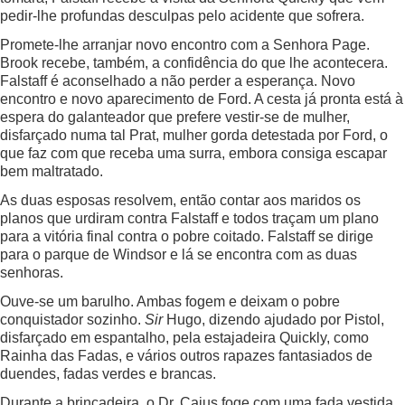
pedir-lhe profundas desculpas pelo acidente que sofrera.
Promete-lhe arranjar novo encontro com a Senhora Page.
Brook recebe, também, a confidência do que lhe acontecera.
Falstaff é aconselhado a não perder a esperança. Novo
encontro e novo aparecimento de Ford. A cesta já pronta está à
espera do galanteador que prefere vestir-se de mulher,
disfarçado numa tal Prat, mulher gorda detestada por Ford, o
que faz com que receba uma surra, embora consiga escapar
bem maltratado.
As duas esposas resolvem, então contar aos maridos os
planos que urdiram contra Falstaff e todos traçam um plano
para a vitória final contra o pobre coitado. Falstaff se dirige
para o parque de Windsor e lá se encontra com as duas
senhoras.
Ouve-se um barulho. Ambas fogem e deixam o pobre
conquistador sozinho.
Sir
Hugo, dizendo ajudado por Pistol,
disfarçado em espantalho, pela estajadeira Quickly, como
Rainha das Fadas, e vários outros rapazes fantasiados de
duendes, fadas verdes e brancas.
Durante a brincadeira, o Dr. Caius foge com uma fada vestida