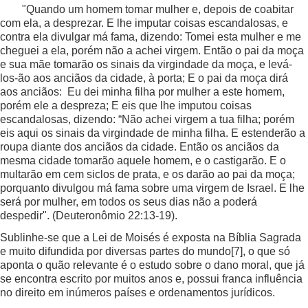
"Quando um homem tomar mulher e, depois de coabitar
com ela, a desprezar. E lhe imputar coisas escandalosas, e
contra ela divulgar má fama, dizendo: Tomei esta mulher e me
cheguei a ela, porém não a achei virgem. Então o pai da moça
e sua mãe tomarão os sinais da virgindade da moça, e levá-
los-ão aos anciãos da cidade, à porta; E o pai da moça dirá
aos anciãos: Eu dei minha filha por mulher a este homem,
porém ele a despreza; E eis que lhe imputou coisas
escandalosas, dizendo: “Não achei virgem a tua filha; porém
eis aqui os sinais da virgindade de minha filha. E estenderão a
roupa diante dos anciãos da cidade. Então os anciãos da
mesma cidade tomarão aquele homem, e o castigarão. E o
multarão em cem siclos de prata, e os darão ao pai da moça;
porquanto divulgou má fama sobre uma virgem de Israel. E lhe
será por mulher, em todos os seus dias não a poderá
despedir". (Deuteronômio 22:13-19).
Sublinhe-se que a Lei de Moisés é exposta na Bíblia Sagrada
e muito difundida por diversas partes do mundo
[7]
, o que só
aponta o quão relevante é o estudo sobre o dano moral, que já
se encontra escrito por muitos anos e, possui franca influência
no direito em inúmeros países e ordenamentos jurídicos.