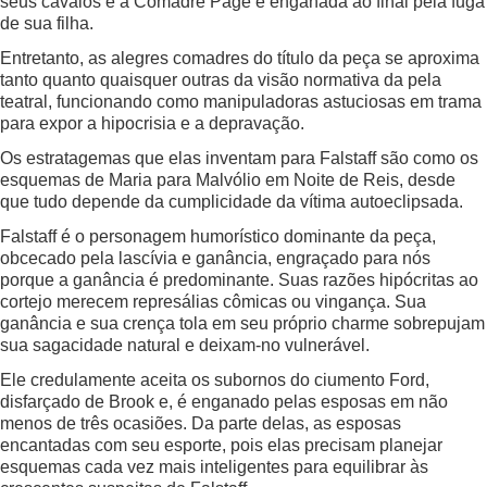
seus cavalos e a Comadre Page é enganada ao final pela fuga
de sua filha.
Entretanto, as alegres comadres do título da peça se aproxima
tanto quanto quaisquer outras da visão normativa da pela
teatral, funcionando como manipuladoras astuciosas em trama
para expor a hipocrisia e a depravação.
Os estratagemas que elas inventam para Falstaff são como os
esquemas de Maria para Malvólio em Noite de Reis, desde
que tudo depende da cumplicidade da vítima autoeclipsada.
Falstaff é o personagem humorístico dominante da peça,
obcecado pela lascívia e ganância, engraçado para nós
porque a ganância é predominante. Suas razões hipócritas ao
cortejo merecem represálias cômicas ou vingança. Sua
ganância e sua crença tola em seu próprio charme sobrepujam
sua sagacidade natural e deixam-no vulnerável.
Ele credulamente aceita os subornos do ciumento Ford,
disfarçado de Brook e, é enganado pelas esposas em não
menos de três ocasiões. Da parte delas, as esposas
encantadas com seu esporte, pois elas precisam planejar
esquemas cada vez mais inteligentes para equilibrar às