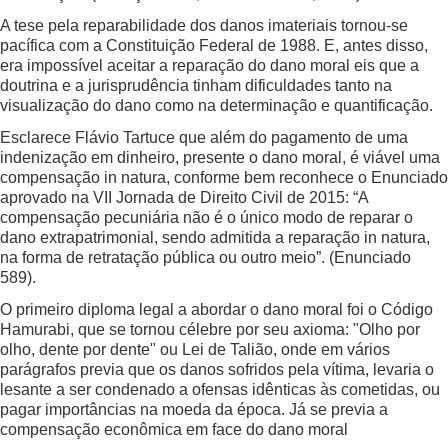
A tese pela reparabilidade dos danos imateriais tornou-se
pacífica com a Constituição Federal de 1988. E, antes disso,
era impossível aceitar a reparação do dano moral eis que a
doutrina e a jurisprudência tinham dificuldades tanto na
visualização do dano como na determinação e quantificação.
Esclarece Flávio Tartuce que além do pagamento de uma
indenização em dinheiro, presente o dano moral, é viável uma
compensação in natura, conforme bem reconhece o Enunciado
aprovado na VII Jornada de Direito Civil de 2015: “A
compensação pecuniária não é o único modo de reparar o
dano extrapatrimonial, sendo admitida a reparação in natura,
na forma de retratação pública ou outro meio”. (Enunciado
589).
O primeiro diploma legal a abordar o dano moral foi o Código
Hamurabi, que se tornou célebre por seu axioma: "Olho por
olho, dente por dente" ou Lei de Talião, onde em vários
parágrafos previa que os danos sofridos pela vítima, levaria o
lesante a ser condenado a ofensas idênticas às cometidas, ou
pagar importâncias na moeda da época. Já se previa a
compensação econômica em face do dano moral