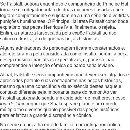
Se Falstaff, outrora engenhoso e companheiro do Príncipe Hal,
torna-se o cortejador bufão de duas mulheres casadas que o
logram completamente e sujeitam-no a uma série de divertidas
punições humilhantes. O Príncipe Hal trata Falstaff como bode
expiatório nas peças Henrique IV e, finalmente, o rejeita.
Enfim, a natureza farsesca da pela expõe Falstaff ao riso
satírico e frustração do que nas peças históricas.
Alguns admiradores do personagem ficaram consternados e,
até rejeitaram a pela considerada como insulto, porém, a peça
deseja mesmo criar falsas expectativas, e, por isso, não
compreender a intenção cômica do bardo seria leviano.
Afinal, Falstaff e seus companheiros não devem ser julgados e
apreciados perante suas contrapartes nas peças históricas,
mesmo que uma consciência da existência destes naquele
contexto diferente seja importante parte do humor. Ao ver
Falstaff apaixonado sendo um cortejador de mulheres, nesse
tour de force
requer que Shakespeare planeje um enredo
múltiplo tão diversos quanto possível das peças históricas,
para enfatizar a grande discrepância cômica.
No cerne da peça há enredo familiar com intriga romântica,