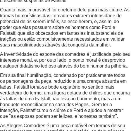
crescentes suspeitas de Falstaff.
Quanto mais improvável for o retorno dele para mais ciúme. As
tramas humorísticas das comadres extraem intensidade do
potencial delas serem infiéis, se escolherem, e, assim, do
poder que elas possuem sobre os homens como Ford e
Falstaff, que são obcecados em fantasias insubstanciais de
traições ou estão compulsivamente necessitados em validar
suas masculinidades através da conquista da mulher.
A inventividade do esporte das comadres é justificada pelo seu
interesse moral, e, por outo lado, o ponto moral é desprovido
qualquer didatismo tedioso através do bom humor da pilhéria.
Em sua final humilhação, condenado por praticamente todos
os personagens da peça, reduzido a uma crença absurda em
fadas, Falstaff torna-se bode expiatório no sentido mais
verdadeiro do termo, uma figura dotada de chifres que encarna
às faltas de uma Falstaff não leva ao banimento, mas a um
banquete reconciliador na casa dos Pages. Sem ter a
intenção, Falstaff curou o ciúme de Ford e ajudou a mostrar
que "as esposas podem ser felizes, e honestas também".
As Alegres Comadres é uma peça notável em termos de seu