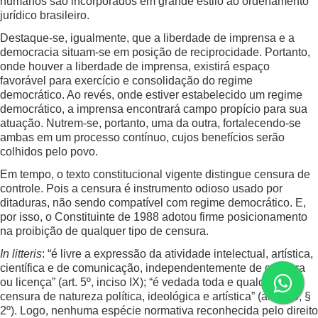
humanos são incorporados em grande estilo ao ordenamento
jurídico brasileiro.
Destaque-se, igualmente, que a liberdade de imprensa e a
democracia situam-se em posição de reciprocidade. Portanto,
onde houver a liberdade de imprensa, existirá espaço
favorável para exercício e consolidação do regime
democrático. Ao revés, onde estiver estabelecido um regime
democrático, a imprensa encontrará campo propício para sua
atuação. Nutrem-se, portanto, uma da outra, fortalecendo-se
ambas em um processo contínuo, cujos benefícios serão
colhidos pelo povo.
Em tempo, o texto constitucional vigente distingue censura de
controle. Pois a censura é instrumento odioso usado por
ditaduras, não sendo compatível com regime democrático. E,
por isso, o Constituinte de 1988 adotou firme posicionamento
na proibição de qualquer tipo de censura.
In litteris
: “é livre a expressão da atividade intelectual, artística,
científica e de comunicação, independentemente de censura
ou licença” (art. 5º, inciso IX); “é vedada toda e qualquer
censura de natureza política, ideológica e artística” (art. 220, §
2º). Logo, nenhuma espécie normativa reconhecida pelo direito