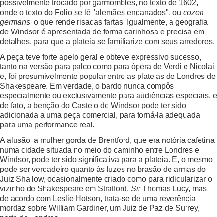
possivelmente trocado por garmombles, no texto de 1602,
onde o texto do Fólio se lê "alemães enganados", ou
cozen
germans
, o que rende risadas fartas. Igualmente, a geografia
de Windsor é apresentada de forma carinhosa e precisa em
detalhes, para que a plateia se familiarize com seus arredores.
A peça teve forte apelo geral e obteve expressivo sucesso,
tanto na versão para palco como para ópera de Verdi e Nicolai
e, foi presumivelmente popular entre as plateias de Londres de
Shakespeare. Em verdade, o bardo nunca compôs
especialmente ou exclusivamente para audiências especiais, e
de fato, a benção do Castelo de Windsor pode ter sido
adicionada a uma peça comercial, para torná-la adequada
para uma performance real.
A alusão, a mulher gorda de Brentford, que era notória cafetina
numa cidade situada no meio do caminho entre Londres e
Windsor, pode ter sido significativa para a plateia. E, o mesmo
pode ser verdadeiro quanto às luzes no brasão de armas do
Juiz Shallow, ocasionalmente criado como para ridicularizar o
vizinho de Shakespeare em Stratford,
Sir
Thomas Lucy, mas
de acordo com Leslie Hotson, trata-se de uma reverência
mordaz sobre William Gardiner, um Juiz de Paz de Surrey,