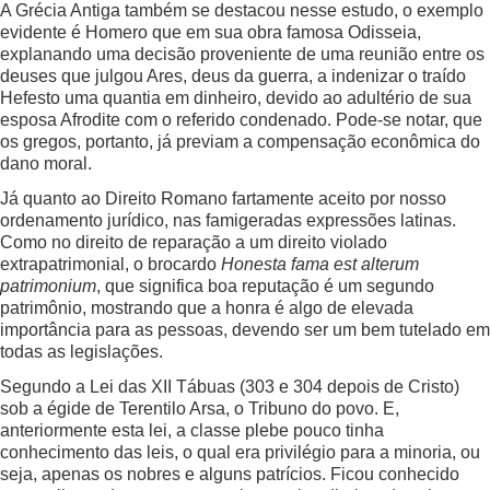
A Grécia Antiga também se destacou nesse estudo, o exemplo
evidente é Homero que em sua obra famosa Odisseia,
explanando uma decisão proveniente de uma reunião entre os
deuses que julgou Ares, deus da guerra, a indenizar o traído
Hefesto uma quantia em dinheiro, devido ao adultério de sua
esposa Afrodite com o referido condenado. Pode-se notar, que
os gregos, portanto, já previam a compensação econômica do
dano moral.
Já quanto ao Direito Romano fartamente aceito por nosso
ordenamento jurídico, nas famigeradas expressões latinas.
Como no direito de reparação a um direito violado
extrapatrimonial, o brocardo
Honesta fama est alterum
patrimonium
, que significa boa reputação é um segundo
patrimônio, mostrando que a honra é algo de elevada
importância para as pessoas, devendo ser um bem tutelado em
todas as legislações.
Segundo a Lei das XII Tábuas (303 e 304 depois de Cristo)
sob a égide de Terentilo Arsa, o Tribuno do povo. E,
anteriormente esta lei, a classe plebe pouco tinha
conhecimento das leis, o qual era privilégio para a minoria, ou
seja, apenas os nobres e alguns patrícios. Ficou conhecido