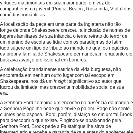
virtudes matrimoniais em sua maior parte, em vez do
companheirismo juvenil (Pórcia, Beatriz, Rosalinda, Viola) das
comédias românticas.
A localização da peça em uma parte da Inglaterra não tão
longe de onde Shakespeare cresceu, a inclusão de nomes de
lugares familiares de sua infância, o terno retrato do terror de
um menino de escola ao lidar com os paradigmas do latim,
tudo sugere um tipo de tributo ao mundo no qual os negócios
da própria família de Shakespeare permaneciam, enquanto ele
buscava avanço profissional em Londres.
A celebração brandamente satírica da vida burguesa, não
encontrada em nenhum outro lugar com tal escopo em
Shakespeare, nos dá um
insight
significativo ao autor que
lucrou da limitada, mas crescente mobilidade social de sua
era.
A Senhora Ford combina um encontro na ausência do marido e
a Senhora Page lhe pede que envie o pajem. Page não sente
ciúmes pela esposa. Ford, porém, disfarça-se em um tal Brook
para descobrir o que existe. Fingindo-se apaixonado pela
Senhora Ford, Brook pede a Falstaff que lhe sirva de
intermediário e recebe a garantia de que antes do anoitecer ele