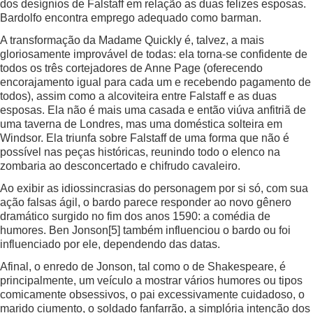
dos desígnios de Falstaff em relação as duas felizes esposas.
Bardolfo encontra emprego adequado como barman.
A transformação da Madame Quickly é, talvez, a mais
gloriosamente improvável de todas: ela torna-se confidente de
todos os três cortejadores de Anne Page (oferecendo
encorajamento igual para cada um e recebendo pagamento de
todos), assim como a alcoviteira entre Falstaff e as duas
esposas. Ela não é mais uma casada e então viúva anfitriã de
uma taverna de Londres, mas uma doméstica solteira em
Windsor. Ela triunfa sobre Falstaff de uma forma que não é
possível nas peças históricas, reunindo todo o elenco na
zombaria ao desconcertado e chifrudo cavaleiro.
Ao exibir as idiossincrasias do personagem por si só, com sua
ação falsas ágil, o bardo parece responder ao novo gênero
dramático surgido no fim dos anos 1590: a comédia de
humores. Ben Jonson
[5]
também influenciou o bardo ou foi
influenciado por ele, dependendo das datas.
Afinal, o enredo de Jonson, tal como o de Shakespeare, é
principalmente, um veículo a mostrar vários humores ou tipos
comicamente obsessivos, o pai excessivamente cuidadoso, o
marido ciumento, o soldado fanfarrão, a simplória intenção dos