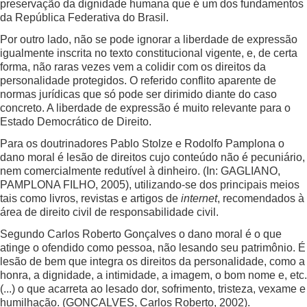
preservação da dignidade humana que é um dos fundamentos
da República Federativa do Brasil.
Por outro lado, não se pode ignorar a liberdade de expressão
igualmente inscrita no texto constitucional vigente, e, de certa
forma, não raras vezes vem a colidir com os direitos da
personalidade protegidos. O referido conflito aparente de
normas jurídicas que só pode ser dirimido diante do caso
concreto. A liberdade de expressão é muito relevante para o
Estado Democrático de Direito.
Para os doutrinadores Pablo Stolze e Rodolfo Pamplona o
dano moral é lesão de direitos cujo conteúdo não é pecuniário,
nem comercialmente redutível à dinheiro. (In: GAGLIANO,
PAMPLONA FILHO, 2005), utilizando-se dos principais meios
tais como livros, revistas e artigos de
internet
, recomendados à
área de direito civil de responsabilidade civil.
Segundo Carlos Roberto Gonçalves o dano moral é o que
atinge o ofendido como pessoa, não lesando seu patrimônio. É
lesão de bem que integra os direitos da personalidade, como a
honra, a dignidade, a intimidade, a imagem, o bom nome e, etc.
(...) o que acarreta ao lesado dor, sofrimento, tristeza, vexame e
humilhação. (GONÇALVES, Carlos Roberto, 2002).