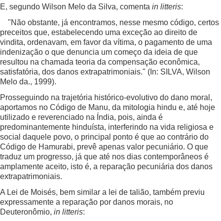
E, segundo Wilson Melo da Silva, comenta
in litteris
:
"Não obstante, já encontramos, nesse mesmo código, certos
preceitos que, estabelecendo uma exceção ao direito de
vindita, ordenavam, em favor da vítima, o pagamento de uma
indenização o que denuncia um começo da ideia de que
resultou na chamada teoria da compensação econômica,
satisfatória, dos danos extrapatrimoniais." (In: SILVA, Wilson
Melo da., 1999).
Prosseguindo na trajetória histórico-evolutivo do dano moral,
aportamos no Código de Manu, da mitologia hindu e, até hoje
utilizado e reverenciado na Índia, pois, ainda é
predominantemente hinduísta, interferindo na vida religiosa e
social daquele povo, o principal ponto é que ao contrário do
Código de Hamurabi, prevê apenas valor pecuniário. O que
traduz um progresso, já que até nos dias contemporâneos é
amplamente aceito, isto é, a reparação pecuniária dos danos
extrapatrimoniais.
A Lei de Moisés, bem similar a lei de talião, também previu
expressamente a reparação por danos morais, no
Deuteronômio,
in
litteris
: