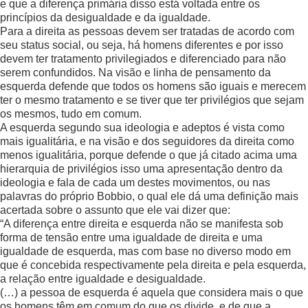
e que a diferença primária disso está voltada entre os
princípios da desigualdade e da igualdade.
Para a direita as pessoas devem ser tratadas de acordo com
seu status social, ou seja, há homens diferentes e por isso
devem ter tratamento privilegiados e diferenciado para não
serem confundidos. Na visão e linha de pensamento da
esquerda defende que todos os homens são iguais e merecem
ter o mesmo tratamento e se tiver que ter privilégios que sejam
os mesmos, tudo em comum.
A esquerda segundo sua ideologia e adeptos é vista como
mais igualitária, e na visão e dos seguidores da direita como
menos igualitária, porque defende o que já citado acima uma
hierarquia de privilégios isso uma apresentação dentro da
ideologia e fala de cada um destes movimentos, ou nas
palavras do próprio Bobbio, o qual ele dá uma definição mais
acertada sobre o assunto que ele vai dizer que:
“A diferença entre direita e esquerda não se manifesta sob
forma de tensão entre uma igualdade de direita e uma
igualdade de esquerda, mas com base no diverso modo em
que é concebida respectivamente pela direita e pela esquerda,
a relação entre igualdade e desigualdade.
(…) a pessoa de esquerda é aquela que considera mais o que
os homens têm em comum do que os divide, e de que a