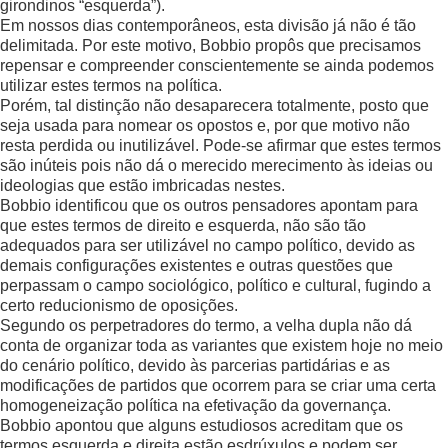
girondinos “esquerda”).
Em nossos dias contemporâneos, esta divisão já não é tão
delimitada. Por este motivo, Bobbio propôs que precisamos
repensar e compreender conscientemente se ainda podemos
utilizar estes termos na política.
Porém, tal distinção não desaparecera totalmente, posto que
seja usada para nomear os opostos e, por que motivo não
resta perdida ou inutilizável. Pode-se afirmar que estes termos
são inúteis pois não dá o merecido merecimento às ideias ou
ideologias que estão imbricadas nestes.
Bobbio identificou que os outros pensadores apontam para
que estes termos de direito e esquerda, não são tão
adequados para ser utilizável no campo político, devido as
demais configurações existentes e outras questões que
perpassam o campo sociológico, político e cultural, fugindo a
certo reducionismo de oposições.
Segundo os perpetradores do termo, a velha dupla não dá
conta de organizar toda as variantes que existem hoje no meio
do cenário político, devido às parcerias partidárias e as
modificações de partidos que ocorrem para se criar uma certa
homogeneização política na efetivação da governança.
Bobbio apontou que alguns estudiosos acreditam que os
termos esquerda e direita estão esdrúxulos e podem ser