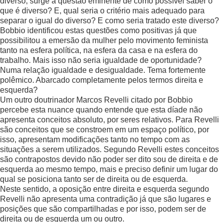
diverso, surge a questão eminente de como possível saber o
que é diverso? E, qual seria o critério mais adequado para
separar o igual do diverso? E como seria tratado este diverso?
Bobbio identificou estas questões como positivas já que
possibilitou a emersão da mulher pelo movimento feminista
tanto na esfera política, na esfera da casa e na esfera do
trabalho. Mais isso não seria igualdade de oportunidade?
Numa relação igualdade e desigualdade. Tema fortemente
polêmico. Abarcado completamente pelos termos direita e
esquerda?
Um outro doutrinador Marcos Revelli citado por Bobbio
percebe esta nuance quando entende que esta díade não
apresenta conceitos absoluto, por seres relativos. Para Revelli
são conceitos que se constroem em um espaço político, por
isso, apresentam modificações tanto no tempo com as
situações a serem utilizados. Segundo Revelli estes conceitos
são contrapostos devido não poder ser dito sou de direita e de
esquerda ao mesmo tempo, mais e preciso definir um lugar do
qual se posiciona tanto ser de direita ou de esquerda.
Neste sentido, a oposição entre direita e esquerda segundo
Revelli não apresenta uma contradição já que são lugares e
posições que são compartilhadas e por isso, podem ser de
direita ou de esquerda um ou outro.