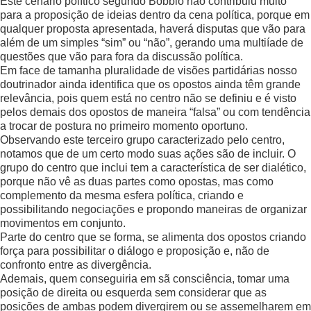
Este cenário político segundo Bobbio não contribuiu muito
para a proposição de ideias dentro da cena política, porque em
qualquer proposta apresentada, haverá disputas que vão para
além de um simples “sim” ou “não”, gerando uma multiíade de
questões que vão para fora da discussão política.
Em face de tamanha pluralidade de visões partidárias nosso
doutrinador ainda identifica que os opostos ainda têm grande
relevância, pois quem está no centro não se definiu e é visto
pelos demais dos opostos de maneira “falsa” ou com tendência
a trocar de postura no primeiro momento oportuno.
Observando este terceiro grupo caracterizado pelo centro,
notamos que de um certo modo suas ações são de incluir. O
grupo do centro que inclui tem a característica de ser dialético,
porque não vê as duas partes como opostas, mas como
complemento da mesma esfera política, criando e
possibilitando negociações e propondo maneiras de organizar
movimentos em conjunto.
Parte do centro que se forma, se alimenta dos opostos criando
força para possibilitar o diálogo e proposição e, não de
confronto entre as divergência.
Ademais, quem conseguiria em sã consciência, tomar uma
posição de direita ou esquerda sem considerar que as
posições de ambas podem divergirem ou se assemelharem em