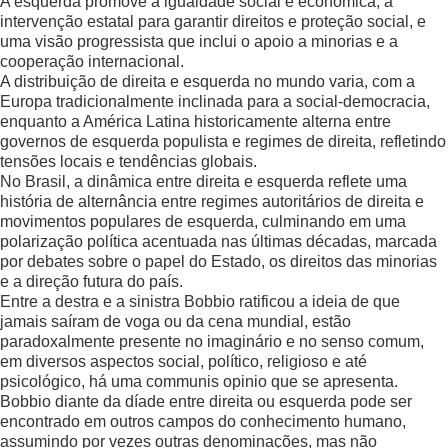
A esquerda promove a igualdade social e econômica, a
intervenção estatal para garantir direitos e proteção social, e
uma visão progressista que inclui o apoio a minorias e a
cooperação internacional.
A distribuição de direita e esquerda no mundo varia, com a
Europa tradicionalmente inclinada para a social-democracia,
enquanto a América Latina historicamente alterna entre
governos de esquerda populista e regimes de direita, refletindo
tensões locais e tendências globais.
No Brasil, a dinâmica entre direita e esquerda reflete uma
história de alternância entre regimes autoritários de direita e
movimentos populares de esquerda, culminando em uma
polarização política acentuada nas últimas décadas, marcada
por debates sobre o papel do Estado, os direitos das minorias
e a direção futura do país.
Entre a destra e a sinistra Bobbio ratificou a ideia de que
jamais saíram de voga ou da cena mundial, estão
paradoxalmente presente no imaginário e no senso comum,
em diversos aspectos social, político, religioso e até
psicológico, há uma communis opinio que se apresenta.
Bobbio diante da díade entre direita ou esquerda pode ser
encontrado em outros campos do conhecimento humano,
assumindo por vezes outras denominações, mas não