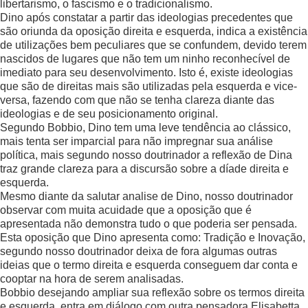
libertarismo, o fascismo e o tradicionalismo.
Dino após constatar a partir das ideologias precedentes que
são oriunda da oposição direita e esquerda, indica a existência
de utilizações bem peculiares que se confundem, devido terem
nascidos de lugares que não tem um ninho reconhecível de
imediato para seu desenvolvimento. Isto é, existe ideologias
que são de direitas mais são utilizadas pela esquerda e vice-
versa, fazendo com que não se tenha clareza diante das
ideologias e de seu posicionamento original.
Segundo Bobbio, Dino tem uma leve tendência ao clássico,
mais tenta ser imparcial para não impregnar sua análise
política, mais segundo nosso doutrinador a reflexão de Dina
traz grande clareza para a discursão sobre a díade direita e
esquerda.
Mesmo diante da salutar analise de Dino, nosso doutrinador
observar com muita acuidade que a oposição que é
apresentada não demonstra tudo o que poderia ser pensada.
Esta oposição que Dino apresenta como: Tradição e Inovação,
segundo nosso doutrinador deixa de fora algumas outras
ideias que o termo direita e esquerda conseguem dar conta e
cooptar na hora de serem analisadas.
Bobbio desejando ampliar sua reflexão sobre os termos direita
e esquerda, entra em diálogo com outra pensadora Elisabetta