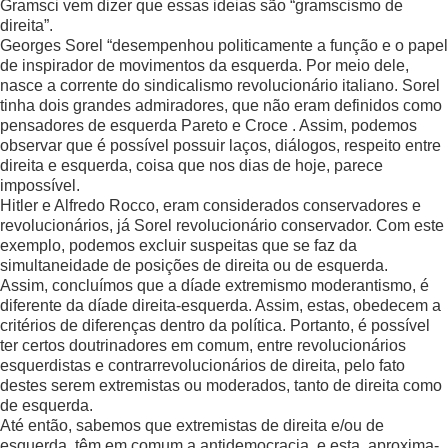
Gramsci vem dizer que essas ideias são “gramscismo de
direita”.
Georges Sorel “desempenhou politicamente a função e o papel
de inspirador de movimentos da esquerda. Por meio dele,
nasce a corrente do sindicalismo revolucionário italiano. Sorel
tinha dois grandes admiradores, que não eram definidos como
pensadores de esquerda Pareto e Croce . Assim, podemos
observar que é possível possuir laços, diálogos, respeito entre
direita e esquerda, coisa que nos dias de hoje, parece
impossível.
Hitler e Alfredo Rocco, eram considerados conservadores e
revolucionários, já Sorel revolucionário conservador. Com este
exemplo, podemos excluir suspeitas que se faz da
simultaneidade de posições de direita ou de esquerda.
Assim, concluímos que a díade extremismo moderantismo, é
diferente da díade direita-esquerda. Assim, estas, obedecem a
critérios de diferenças dentro da política. Portanto, é possível
ter certos doutrinadores em comum, entre revolucionários
esquerdistas e contrarrevolucionários de direita, pelo fato
destes serem extremistas ou moderados, tanto de direita como
de esquerda.
Até então, sabemos que extremistas de direita e/ou de
esquerda, têm em comum a antidemocracia, e esta, aproxima-