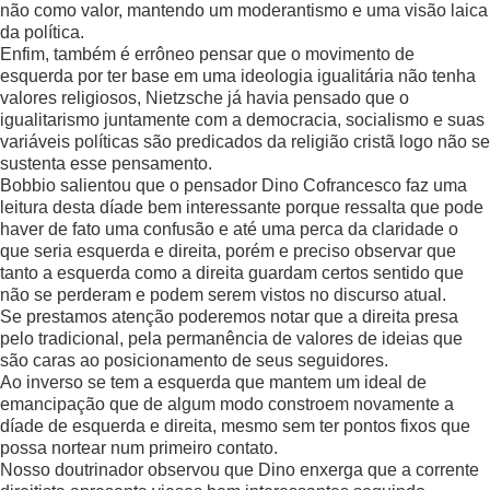
não como valor, mantendo um moderantismo e uma visão laica
da política.
Enfim, também é errôneo pensar que o movimento de
esquerda por ter base em uma ideologia igualitária não tenha
valores religiosos, Nietzsche já havia pensado que o
igualitarismo juntamente com a democracia, socialismo e suas
variáveis políticas são predicados da religião cristã logo não se
sustenta esse pensamento.
Bobbio salientou que o pensador Dino Cofrancesco faz uma
leitura desta díade bem interessante porque ressalta que pode
haver de fato uma confusão e até uma perca da claridade o
que seria esquerda e direita, porém e preciso observar que
tanto a esquerda como a direita guardam certos sentido que
não se perderam e podem serem vistos no discurso atual.
Se prestamos atenção poderemos notar que a direita presa
pelo tradicional, pela permanência de valores de ideias que
são caras ao posicionamento de seus seguidores.
Ao inverso se tem a esquerda que mantem um ideal de
emancipação que de algum modo constroem novamente a
díade de esquerda e direita, mesmo sem ter pontos fixos que
possa nortear num primeiro contato.
Nosso doutrinador observou que Dino enxerga que a corrente