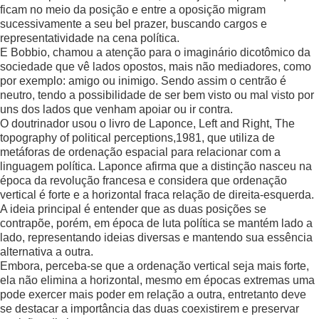
ficam no meio da posição e entre a oposição migram
sucessivamente a seu bel prazer, buscando cargos e
representatividade na cena política.
E Bobbio, chamou a atenção para o imaginário dicotômico da
sociedade que vê lados opostos, mais não mediadores, como
por exemplo: amigo ou inimigo. Sendo assim o centrão é
neutro, tendo a possibilidade de ser bem visto ou mal visto por
uns dos lados que venham apoiar ou ir contra.
O doutrinador usou o livro de Laponce, Left and Right, The
topography of political perceptions,1981, que utiliza de
metáforas de ordenação espacial para relacionar com a
linguagem política. Laponce afirma que a distinção nasceu na
época da revolução francesa e considera que ordenação
vertical é forte e a horizontal fraca relação de direita-esquerda.
A ideia principal é entender que as duas posições se
contrapõe, porém, em época de luta política se mantém lado a
lado, representando ideias diversas e mantendo sua essência
alternativa a outra.
Embora, perceba-se que a ordenação vertical seja mais forte,
ela não elimina a horizontal, mesmo em épocas extremas uma
pode exercer mais poder em relação a outra, entretanto deve
se destacar a importância das duas coexistirem e preservar