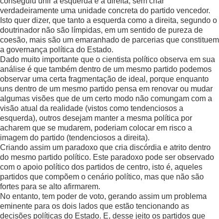
conseguiu unir a esquerda e a direita, sem criar
verdadeiramente uma unidade concreta do partido vencedor.
Isto quer dizer, que tanto a esquerda como a direita, segundo o
doutrinador não são límpidas, em um sentido de pureza de
coesão, mais são um emaranhado de parcerias que constituem
a governança política do Estado.
Dado muito importante que o cientista político observa em sua
análise é que também dentro de um mesmo partido podemos
observar uma certa fragmentação de ideal, porque enquanto
uns dentro de um mesmo partido pensa em renovar ou mudar
algumas visões que de um certo modo não comungam com a
visão atual da realidade (vistos como tendenciosos a
esquerda), outros desejam manter a mesma política por
acharem que se mudarem, poderiam colocar em risco a
imagem do partido (tendenciosos a direita).
Criando assim um paradoxo que cria discórdia e atrito dentro
do mesmo partido político. Este paradoxo pode ser observado
com o apoio político dos partidos de centro, isto é, aqueles
partidos que compõem o cenário político, mas que não são
fortes para se alto afirmarem.
No entanto, tem poder de voto, gerando assim um problema
eminente para os dois lados que estão tencionando as
decisões políticas do Estado. E, desse jeito os partidos que