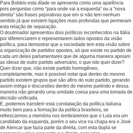
Para Bobbio esta díade se apresenta como uma aparência
pois perguntas como “para onde vai a esquerda” ou a “nova
direita” são frases pejorativas que em si não tem nenhum
sentido já que existem ligações mais profundas que permeiam
esta relação de separação.
O doutrinador apresentou dois políticos reconhecidos na Itália
por diferenciarem e representarem lados opostos da visão
política, para demostrar que a sociedade tem esta visão sobre
a organização de partidos opostos, só que existe no partido de
cada um deles parlamentares que de alguma maneira apoiam
as ideias de outro partido adversário, o que isto quer dizer?
Quer dizer que, não existe partido homogêneo,
completamente, mas é possível notar que dentro do mesmo
partido existem grupos que são afins do outo partido, gerando
assim intriga e discursões dentro do mesmo partindo e dessa
maneira não gerando uma unidade coesa para uma tomada de
decisão unificada.
E, podemos transferir esta constatação da política italiana
muito bem para a formação da política brasileira, se
refrescarmos a memória nos lembraremos que o Lula era um
candidato da esquerda, porém o seu vice na chapa era o José
de Alencar que fazia parte da direita, com esta dupla se