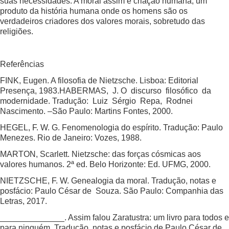
suas necessidades. A moral assim é criação humana, um
produto da história humana onde os homens são os
verdadeiros criadores dos valores morais, sobretudo das
religiões.
Referências
FINK, Eugen. A filosofia de Nietzsche. Lisboa: Editorial
Presença, 1983.HABERMAS, J. O discurso filosófico da
modernidade. Tradução: Luiz Sérgio Repa, Rodnei
Nascimento. –São Paulo: Martins Fontes, 2000.
HEGEL, F. W. G. Fenomenologia do espírito. Tradução: Paulo
Menezes. Rio de Janeiro: Vozes, 1988.
MARTON, Scarlett. Nietzsche: das forças cósmicas aos
valores humanos. 2ª ed. Belo Horizonte: Ed. UFMG, 2000.
NIETZSCHE, F. W. Genealogia da moral. Tradução, notas e
posfácio: Paulo César de Souza. São Paulo: Companhia das
Letras, 2017.
______________. Assim falou Zaratustra: um livro para todos e
para ninguém. Tradução, notas e posfácio de Paulo César de