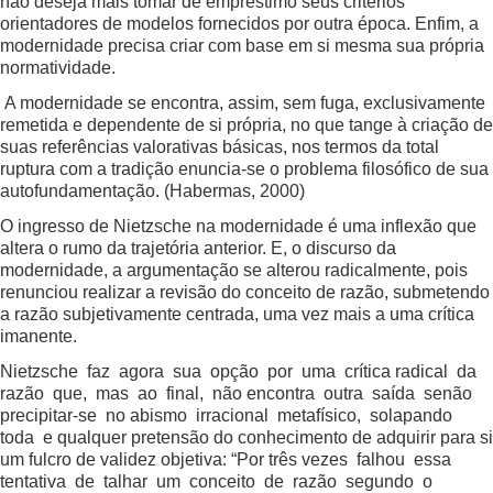
não deseja mais tomar de empréstimo seus critérios
orientadores de modelos fornecidos por outra época. Enfim, a
modernidade precisa criar com base em si mesma sua própria
normatividade.
A modernidade se encontra, assim, sem fuga, exclusivamente
remetida e dependente de si própria, no que tange à criação de
suas referências valorativas básicas, nos termos da total
ruptura com a tradição enuncia-se o problema filosófico de sua
autofundamentação. (Habermas, 2000)
O ingresso de Nietzsche na modernidade é uma inflexão que
altera o rumo da trajetória anterior. E, o discurso da
modernidade, a argumentação se alterou radicalmente, pois
renunciou realizar a revisão do conceito de razão, submetendo
a razão subjetivamente centrada, uma vez mais a uma crítica
imanente.
Nietzsche faz agora sua opção por uma crítica radical da
razão que, mas ao final, não encontra outra saída senão
precipitar-se no abismo irracional metafísico, solapando
toda e qualquer pretensão do conhecimento de adquirir para si
um fulcro de validez objetiva: “Por três vezes falhou essa
tentativa de talhar um conceito de razão segundo o