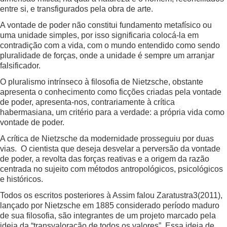
entre si, e transfigurados pela obra de arte.
A vontade de poder não constitui fundamento metafísico ou
uma unidade simples, por isso significaria colocá-la em
contradição com a vida, com o mundo entendido como sendo
pluralidade de forças, onde a unidade é sempre um arranjar
falsificador.
O pluralismo intrínseco à filosofia de Nietzsche, obstante
apresenta o conhecimento como ficções criadas pela vontade
de poder, apresenta-nos, contrariamente à crítica
habermasiana, um critério para a verdade: a própria vida como
vontade de poder.
A crítica de Nietzsche da modernidade prosseguiu por duas
vias. O cientista que deseja desvelar a perversão da vontade
de poder, a revolta das forças reativas e a origem da razão
centrada no sujeito com métodos antropológicos, psicológicos
e históricos.
Todos os escritos posteriores à Assim falou Zaratustra3(2011),
lançado por Nietzsche em 1885 considerado período maduro
de sua filosofia, são integrantes de um projeto marcado pela
ideia da “transvaloração de todos os valores”. Essa ideia de