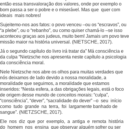
então essa transvaloração dos valores, onde por exemplo o
bom passa a ser o pobre e o miserável. Mas que quer com
ideais mais nobres!
Sujeitemo-nos aos fatos: o povo venceu –ou os “escravos”, ou
“a plebe”, ou o “rebanho”, ou como quiser chamá-lo –se isso
aconteceu graças aos judeus, muito bem! Jamais um povo teve
missão maior na história universal. (NIETSCHE, 2017).
Já o segundo capítulo do livro irá tratar da” Má consciência e
da culpa “Nietzsche nos apresenta neste capítulo a psicologia
da consciência moral.
Nele Nietzsche nos abre os olhos para muitas verdades que
nós deixamos de lado devido a nossa moralidade, a
moralidade que seguimos, a moralidade que estamos
inseridos: “Nesta esfera, a das obrigações legais, está o foco
de origem desse mundo de conceitos morais: “culpa”,
“consciência”, “dever”, “sacralidade do dever” –o seu início
como tudo grande na terra, foi largamente banhado de
sangue”. (NIETZSCHE, 2017).
Ele nos diz que por exemplo, a antiga e remota história
do homem nos ensina que observar alguém sofrer ou ser