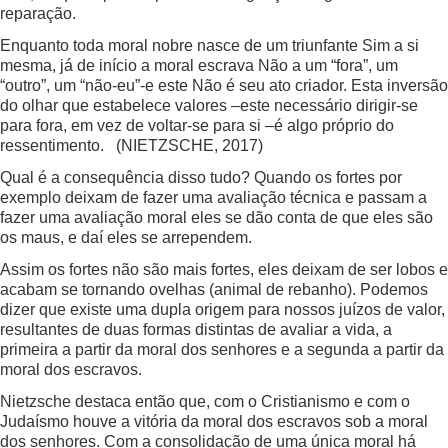
reparação.
Enquanto toda moral nobre nasce de um triunfante Sim a si
mesma, já de início a moral escrava Não a um “fora”, um
“outro”, um “não-eu”-e este Não é seu ato criador. Esta inversão
do olhar que estabelece valores –este necessário dirigir-se
para fora, em vez de voltar-se para si –é algo próprio do
ressentimento. (NIETZSCHE, 2017)
Qual é a consequência disso tudo? Quando os fortes por
exemplo deixam de fazer uma avaliação técnica e passam a
fazer uma avaliação moral eles se dão conta de que eles são
os maus, e daí eles se arrependem.
Assim os fortes não são mais fortes, eles deixam de ser lobos e
acabam se tornando ovelhas (animal de rebanho). Podemos
dizer que existe uma dupla origem para nossos juízos de valor,
resultantes de duas formas distintas de avaliar a vida, a
primeira a partir da moral dos senhores e a segunda a partir da
moral dos escravos.
Nietzsche destaca então que, com o Cristianismo e com o
Judaísmo houve a vitória da moral dos escravos sob a moral
dos senhores. Com a consolidação de uma única moral há