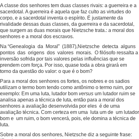
A classe dos senhores tem duas classes rivais: a guerreira e a
sacerdotal. A guerreira é aquela que faz culto as virtudes do
corpo, e a sacerdotal inventa o espírito. É justamente da
rivalidade dessas duas classes, da guerreira e da sacerdotal,
que surgem as duas morais que Nietzsche trata.: a moral dos
senhores e a moral dos escravos.
Na “Genealogia da Moral” (1887),Nietzsche detecta alguns
pontos das origens dos valores morais. O filósofo ressalta a
inversão sofrida por tais valores pelas influências que se
prendem com força. Por isso, quase toda a obra girará em
torno da questão do valor: o que é o bom?
Para a moral dos senhores os fortes, os nobres e os sadios
utilizam o termo bom tendo como antônimo o termo ruim, por
exemplo: Em uma luta, lutador bom
versus
um lutador ruim se
analisa apenas a técnica de luta, então para a moral dos
senhores a avaliação desenvolvida por eles é de uma
avaliação técnica. Com certeza em uma luta um de um lutador
bom e um ruim, o bom vencerá, pois, ele domina a técnica de
luta.
Sobre a moral dos senhores, Nietzsche diz a seguinte frase: