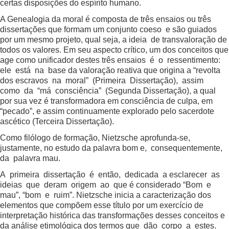
certas disposições do espírito humano.
A Genealogia da moral é composta de três ensaios ou três
dissertações que formam um conjunto coeso e são guiados
por um mesmo projeto, qual seja, a ideia de transvaloração de
todos os valores. Em seu aspecto crítico, um dos conceitos que
age como unificador destes três ensaios é o ressentimento:
ele está na base da valoração reativa que origina a “revolta
dos escravos na moral” (Primeira Dissertação), assim
como da “má consciência” (Segunda Dissertação), a qual
por sua vez é transformadora em consciência de culpa, em
“pecado”, e assim continuamente explorado pelo sacerdote
ascético (Terceira Dissertação).
Como filólogo de formação, Nietzsche aprofunda-se,
justamente, no estudo da palavra bom e, consequentemente,
da palavra mau.
A primeira dissertação é então, dedicada a esclarecer as
ideias que deram origem ao que é considerado “Bom e
mau”, “bom e ruim”. Nietzsche inicia a caracterização dos
elementos que compõem esse título por um exercício de
interpretação histórica das transformações desses conceitos e
da análise etimológica dos termos que dão corpo a estes.