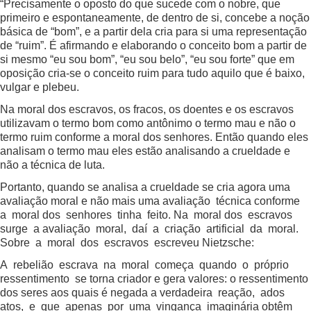
“Precisamente o oposto do que sucede com o nobre, que
primeiro e espontaneamente, de dentro de si, concebe a noção
básica de “bom”, e a partir dela cria para si uma representação
de “ruim”. É afirmando e elaborando o conceito bom a partir de
si mesmo “eu sou bom”, “eu sou belo”, “eu sou forte” que em
oposição cria-se o conceito ruim para tudo aquilo que é baixo,
vulgar e plebeu.
Na moral dos escravos, os fracos, os doentes e os escravos
utilizavam o termo bom como antônimo o termo mau e não o
termo ruim conforme a moral dos senhores. Então quando eles
analisam o termo mau eles estão analisando a crueldade e
não a técnica de luta.
Portanto, quando se analisa a crueldade se cria agora uma
avaliação moral e não mais uma avaliação técnica conforme
a moral dos senhores tinha feito. Na moral dos escravos
surge a avaliação moral, daí a criação artificial da moral.
Sobre a moral dos escravos escreveu Nietzsche:
A rebelião escrava na moral começa quando o próprio
ressentimento se torna criador e gera valores: o ressentimento
dos seres aos quais é negada a verdadeira reação, ados
atos, e que apenas por uma vingança imaginária obtêm