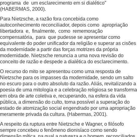
programa de um esclarecimento em si dialético”
(HABERMAS, 2000).
Para Nietzsche, a razão fora concebida como
autoconhecimento reconciliador, depois como apropriação
libertadora e, finalmente, como rememoração
compensatória, para que pudesse se apresentar como
equivalente do poder unificador da religião e superar as cisões
da modernidade a partir das forças motrizes da própria
modernidade. Nietzsche renuncia a uma nova revisão do
conceito de razão e despede a dialética do esclarecimento.
O recurso do mito se apresentou como uma resposta de
Nietzsche para os impasses da modernidade, sendo um salto
no escuro para o outro absoluto da razão. Aliás, revitalizando a
poesia de uma mitologia e a celebração religiosa se transforma
em obra de arte coletiva e, recuperando, na esfera da vida
pública, a dimensão do culto, torna possível a superação do
estado de atomização social engendrado por uma apropriação
meramente privada da cultura. (Habermas, 2001).
A respeito da ruptura entre Nietzsche e Wagner, o filósofo
sempre concebeu o fenômeno dionisíaco como sendo
dimensão mítica, na qual a natureza e o homem, reconciliados