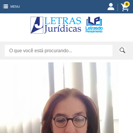
0
MENU