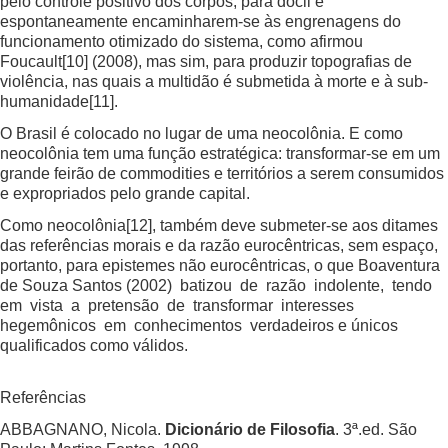
pelo controle positivo dos corpos, para dócil e
espontaneamente encaminharem-se às engrenagens do
funcionamento otimizado do sistema, como afirmou
Foucault
[10]
(2008), mas sim, para produzir topografias de
violência, nas quais a multidão é submetida à morte e à sub-
humanidade
[11]
.
O Brasil é colocado no lugar de uma neocolônia. E como
neocolônia tem uma função estratégica: transformar-se em um
grande feirão de commodities e territórios a serem consumidos
e expropriados pelo grande capital.
Como neocolônia
[12]
, também deve submeter-se aos ditames
das referências morais e da razão eurocêntricas, sem espaço,
portanto, para epistemes não eurocêntricas, o que Boaventura
de Souza Santos (2002) batizou de razão indolente, tendo
em vista a pretensão de transformar interesses
hegemônicos em conhecimentos verdadeiros e únicos
qualificados como válidos.
Referências
ABBAGNANO, Nicola.
Dicionário de Filosofia
. 3ª.ed. São