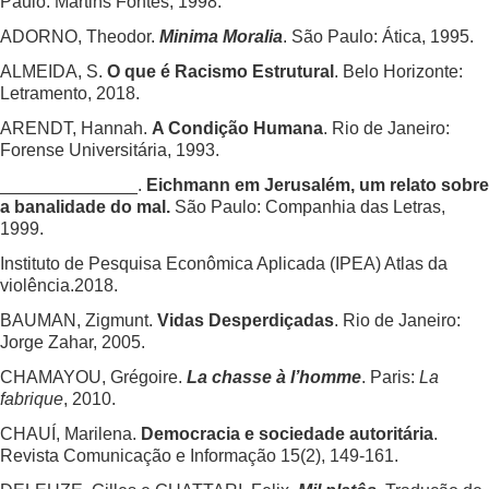
Paulo: Martins Fontes, 1998.
ADORNO, Theodor.
Minima Moralia
. São Paulo: Ática, 1995.
ALMEIDA, S.
O que é Racismo Estrutural
. Belo Horizonte:
Letramento, 2018.
ARENDT, Hannah.
A Condição Humana
. Rio de Janeiro:
Forense Universitária, 1993.
______________.
Eichmann em Jerusalém, um relato sobre
a banalidade do mal.
São Paulo: Companhia das Letras,
1999.
Instituto de Pesquisa Econômica Aplicada (IPEA) Atlas da
violência.2018.
BAUMAN, Zigmunt.
Vidas Desperdiçadas
. Rio de Janeiro:
Jorge Zahar, 2005.
CHAMAYOU, Grégoire.
La chasse à l’homme
. Paris:
La
fabrique
, 2010.
CHAUÍ, Marilena.
Democracia e sociedade autoritária
.
Revista Comunicação e Informação 15(2), 149-161.