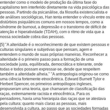
entender como o modelo de produção da última fase do
capitalismo tem interferido diretamente na vida psicológica das
pessoas. Partindo da psicanálise, da filosofia existencialista e
de análises sociológicas, Han tenta entender o vínculo entre os
distúrbios psiquiátricos comuns em nossos tempos, como a
síndrome de burnout, a depressão e o transtorno de déficit de
atenção e hiperatividade (TDAH), com o ritmo de vida que a
nossa sociedade cobra das pessoas.
[5]
"A alteridade é o reconhecimento de que existem pessoas e
culturas singulares e subjetivas que pensam, agem e
entendem o mundo de suas próprias maneiras. Reconhecer a
alteridade é o primeiro passo para a formação de uma
sociedade justa, equilibrada, democrática e tolerante, onde
todas e todos possam expressar-se, desde que respeitem
também a alteridade alheia." "A antropologia originou-se como
uma ciência fortemente etnocêntrica. Edward Burnett Tylor e
Herbert Spencer, os primeiros antropólogos ingleses,
propuseram uma teoria, que chamaram de classificação das
raças, extremamente racista e etnocêntrica. Para os
pensadores, havia uma hierarquia das raças que se atestava
pela cultura: quanto mais claras as pessoas, mais
desenvolvida a cultura, ao passo que as sociedades formadas