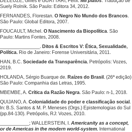
DELEUZE, Gilles e GUATTARI, Felix.
Mil platôs
. Tradução de
Suely Rolnik. São Paulo: Editora 34, 2012.
FERNANDES, Florestan.
O Negro No Mundo dos Brancos
.
São Paulo: Global Editora, 2007.
FOUCAULT, Michel.
O Nascimento da Biopolítica
. São
Paulo: Martins Fontes, 2008.
_______________.
Ditos & Escritos V: Ética, Sexualidade,
Política.
Rio de Janeiro: Forense Universitária, 2011.
HAN, B.C.
Sociedade da Transparência.
Petrópolis: Vozes,
2019.
HOLANDA, Sérgio Buarque de.
Raízes do Brasil
. (26ª edição)
São Paulo: Companhia das Letras, 1995.
MBEMBE, A.
Crítica da Razão Negra
. São Paulo: n-1, 2018.
QUIJANO, A.
Colonialidade do poder e classificação social
.
In: B.S. Santos & M. P. Meneses (Orgs.) Epistemologias do Sul
(pp.84-130). Petrópolis, RJ: Vozes, 2010.
___________; WALLERSTEIN, I.
Americanity as a concept,
or de Americas in the modern world-system.
International