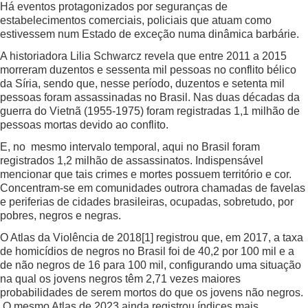
Há eventos protagonizados por seguranças de
estabelecimentos comerciais, policiais que atuam como
estivessem num Estado de exceção numa dinâmica barbárie.
A historiadora Lilia Schwarcz revela que entre 2011 a 2015
morreram duzentos e sessenta mil pessoas no conflito bélico
da Síria, sendo que, nesse período, duzentos e setenta mil
pessoas foram assassinadas no Brasil. Nas duas décadas da
guerra do Vietnã (1955-1975) foram registradas 1,1 milhão de
pessoas mortas devido ao conflito.
E, no mesmo intervalo temporal, aqui no Brasil foram
registrados 1,2 milhão de assassinatos. Indispensável
mencionar que tais crimes e mortes possuem território e cor.
Concentram-se em comunidades outrora chamadas de favelas
e periferias de cidades brasileiras, ocupadas, sobretudo, por
pobres, negros e negras.
O Atlas da Violência de 2018
[1]
registrou que, em 2017, a taxa
de homicídios de negros no Brasil foi de 40,2 por 100 mil e a
de não negros de 16 para 100 mil, configurando uma situação
na qual os jovens negros têm 2,71 vezes maiores
probabilidades de serem mortos do que os jovens não negros.
O mesmo Atlas de 2023 ainda registrou índices mais