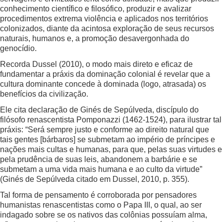
conhecimento científico e filosófico, produzir e avalizar
procedimentos extrema violência e aplicados nos territórios
colonizados, diante da acintosa exploração de seus recursos
naturais, humanos e, a promoção desavergonhada do
genocídio.
Recorda Dussel (2010), o modo mais direto e eficaz de
fundamentar a práxis da dominação colonial é revelar que a
cultura dominante concede à dominada (logo, atrasada) os
benefícios da civilização.
Ele cita declaração de Ginés de Sepúlveda, discípulo do
filósofo renascentista Pomponazzi (1462-1524), para ilustrar tal
práxis: “Será sempre justo e conforme ao direito natural que
tais gentes [bárbaros] se submetam ao império de príncipes e
nações mais cultas e humanas, para que, pelas suas virtudes e
pela prudência de suas leis, abandonem a barbárie e se
submetam a uma vida mais humana e ao culto da virtude”
(Ginés de Sepúlveda citado em Dussel, 2010, p. 355).
Tal forma de pensamento é corroborada por pensadores
humanistas renascentistas como o Papa III, o qual, ao ser
indagado sobre se os nativos das colônias possuíam alma,