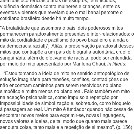
além das ocorrências diárias de estupros, feminicídios,
violência doméstica contra mulheres e crianças, entre os
eventos violentos que revelam que o mal banal percorre o
cotidiano brasileiro desde há muito tempo.
"A brutalidade que assombra o país, dois poderosos mitos
permanecem paradoxalmente presentes e inter-relacionados: o
mito da cordialidade e pacifismo do povo brasileiro e ainda o
da democracia racial
[7]
. Aliás, a preservação paradoxal desses
mitos que contrapõe a um país de biografia autoritária, cruel e
sanguinária, além de efetivamente racista, pode ser entendida
por meio do mito apresentado por Marilena Chauí,
in litteris
:
“Estou tomando a ideia de mito no sentido antropológico de
solução imaginária para tensões, conflitos, contradições que
não encontram caminhos para serem resolvidos no plano
simbólico e muito menos no plano real. Falo também em mito
na acepção psicanalítica, como impulso à repetição por
impossibilidade de simbolização e, sobretudo, como bloqueio
à passagem ao real. Um mito é fundador quando não cessa de
encontrar novos meios para exprimir-se, novas linguagens,
novos valores e ideias, de tal modo que quanto mais parece
ser outra coisa, tanto mais é a repetição de si mesmo”. (p. 156)