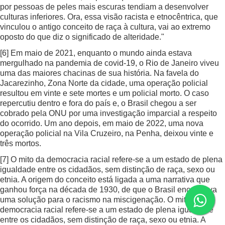
por pessoas de peles mais escuras tendiam a desenvolver
culturas inferiores. Ora, essa visão racista e etnocêntrica, que
vinculou o antigo conceito de raça à cultura, vai ao extremo
oposto do que diz o significado de alteridade."
[6]
Em maio de 2021, enquanto o mundo ainda estava
mergulhado na pandemia de covid-19, o Rio de Janeiro viveu
uma das maiores chacinas de sua história. Na favela do
Jacarezinho, Zona Norte da cidade, uma operação policial
resultou em vinte e sete mortes e um policial morto. O caso
repercutiu dentro e fora do país e, o Brasil chegou a ser
cobrado pela ONU por uma investigação imparcial a respeito
do ocorrido. Um ano depois, em maio de 2022, uma nova
operação policial na Vila Cruzeiro, na Penha, deixou vinte e
três mortos.
[7]
O mito da democracia racial refere-se a um estado de plena
igualdade entre os cidadãos, sem distinção de raça, sexo ou
etnia. A origem do conceito está ligada a uma narrativa que
ganhou força na década de 1930, de que o Brasil encontrava
uma solução para o racismo na miscigenação. O mito da
democracia racial refere-se a um estado de plena igualdade
entre os cidadãos, sem distinção de raça, sexo ou etnia. A