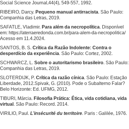
Social Science Journal,44(4), 549-557, 1992.
RIBEIRO, Darcy.
Pequeno manual antirracista
. São Paulo:
Companhia das Letras, 2019.
SAFATLE, Vladimir.
Para além da necropolítica
. Disponível
em: https://aterraeredonda.com.br/para-alem-da-necropolitica/
Acesso em 11.4.2024.
SANTOS, B. S.
Crítica da Razão Indolente: Contra o
desperdício da experiência
. São Paulo: Cortez, 2002.
SCHWARCZ, L.
Sobre o autoritarismo brasileiro
. São Paulo:
Companhia das Letras, 2019.
SLOTERDIJK, P.
Crítica da razão cínica
. São Paulo: Estação
Liberdade, 2012.Spivak, G. (2010). Pode o Subalterno Falar?
Belo Horizonte: Ed. UFMG, 2012.
TIBURI, Márcia.
Filosofia Prática: Ética, vida cotidiana, vida
virtual
. São Paulo: Record. 2014.
VIRILIO, Paul.
L’insécurité du territoire
. Paris : Galilée, 1976.