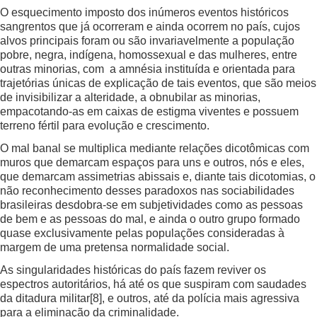
O esquecimento imposto dos inúmeros eventos históricos
sangrentos que já ocorreram e ainda ocorrem no país, cujos
alvos principais foram ou são invariavelmente a população
pobre, negra, indígena, homossexual e das mulheres, entre
outras minorias, com a amnésia instituída e orientada para
trajetórias únicas de explicação de tais eventos, que são meios
de invisibilizar a alteridade, a obnubilar as minorias,
empacotando-as em caixas de estigma viventes e possuem
terreno fértil para evolução e crescimento.
O mal banal se multiplica mediante relações dicotômicas com
muros que demarcam espaços para uns e outros, nós e eles,
que demarcam assimetrias abissais e, diante tais dicotomias, o
não reconhecimento desses paradoxos nas sociabilidades
brasileiras desdobra-se em subjetividades como as pessoas
de bem e as pessoas do mal, e ainda o outro grupo formado
quase exclusivamente pelas populações consideradas à
margem de uma pretensa normalidade social.
As singularidades históricas do país fazem reviver os
espectros autoritários, há até os que suspiram com saudades
da ditadura militar
[8]
, e outros, até da polícia mais agressiva
para a eliminação da criminalidade.