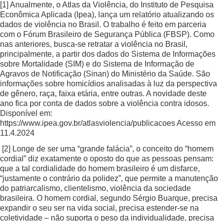
[1]
Anualmente, o Atlas da Violência, do Instituto de Pesquisa
Econômica Aplicada (Ipea), lança um relatório atualizando os
dados de violência no Brasil. O trabalho é feito em parceria
com o Fórum Brasileiro de Segurança Pública (FBSP). Como
nas anteriores, busca-se retratar a violência no Brasil,
principalmente, a partir dos dados do Sistema de Informações
sobre Mortalidade (SIM) e do Sistema de Informação de
Agravos de Notificação (Sinan) do Ministério da Saúde. São
informações sobre homicídios analisadas à luz da perspectiva
de gênero, raça, faixa etária, entre outras. A novidade deste
ano fica por conta de dados sobre a violência contra idosos.
Disponível em:
https://www.ipea.gov.br/atlasviolencia/publicacoes Acesso em
11.4.2024
[2]
Longe de ser uma “grande falácia”, o conceito do “homem
cordial” diz exatamente o oposto do que as pessoas pensam:
que a tal cordialidade do homem brasileiro é um disfarce,
“justamente o contrário da polidez”, que permite a manutenção
do patriarcalismo, clientelismo, violência da sociedade
brasileira. O homem cordial, segundo Sérgio Buarque, precisa
expandir o seu ser na vida social, precisa estender-se na
coletividade – não suporta o peso da individualidade, precisa