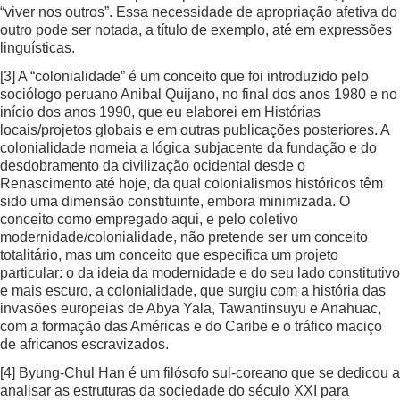
“viver nos outros”. Essa necessidade de apropriação afetiva do
outro pode ser notada, a título de exemplo, até em expressões
linguísticas.
[3]
A “colonialidade” é um conceito que foi introduzido pelo
sociólogo peruano Anibal Quijano, no final dos anos 1980 e no
início dos anos 1990, que eu elaborei em Histórias
locais/projetos globais e em outras publicações posteriores. A
colonialidade nomeia a lógica subjacente da fundação e do
desdobramento da civilização ocidental desde o
Renascimento até hoje, da qual colonialismos históricos têm
sido uma dimensão constituinte, embora minimizada. O
conceito como empregado aqui, e pelo coletivo
modernidade/colonialidade, não pretende ser um conceito
totalitário, mas um conceito que especifica um projeto
particular: o da ideia da modernidade e do seu lado constitutivo
e mais escuro, a colonialidade, que surgiu com a história das
invasões europeias de Abya Yala, Tawantinsuyu e Anahuac,
com a formação das Américas e do Caribe e o tráfico maciço
de africanos escravizados.
[4]
Byung-Chul Han é um filósofo sul-coreano que se dedicou a
analisar as estruturas da sociedade do século XXI para