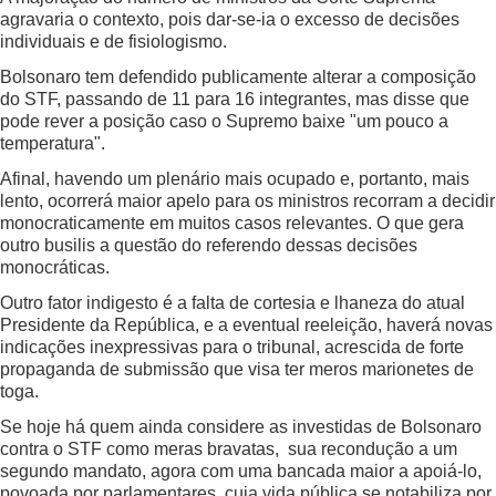
agravaria o contexto, pois dar-se-ia o excesso de decisões
individuais e de fisiologismo.
Bolsonaro tem defendido publicamente alterar a composição
do STF, passando de 11 para 16 integrantes, mas disse que
pode rever a posição caso o Supremo baixe "um pouco a
temperatura".
Afinal, havendo um plenário mais ocupado e, portanto, mais
lento, ocorrerá maior apelo para os ministros recorram a decidir
monocraticamente em muitos casos relevantes. O que gera
outro busilis a questão do referendo dessas decisões
monocráticas.
Outro fator indigesto é a falta de cortesia e lhaneza do atual
Presidente da República, e a eventual reeleição, haverá novas
indicações inexpressivas para o tribunal, acrescida de forte
propaganda de submissão que visa ter meros marionetes de
toga.
Se hoje há quem ainda considere as investidas de Bolsonaro
contra o STF como meras bravatas, sua recondução a um
segundo mandato, agora com uma bancada maior a apoiá-lo,
povoada por parlamentares cuja vida pública se notabiliza por