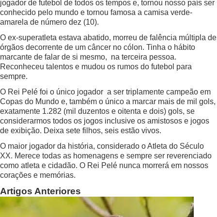
jogador de futebol de todos os tempos e, tornou nosso país ser
conhecido pelo mundo e tornou famosa a camisa verde-
amarela de número dez (10).
O ex-superatleta estava abatido, morreu de falência múltipla de
órgãos decorrente de um câncer no cólon. Tinha o hábito
marcante de falar de si mesmo, na terceira pessoa.
Reconheceu talentos e mudou os rumos do futebol para
sempre.
O Rei Pelé foi o único jogador a ser triplamente campeão em
Copas do Mundo e, também o único a marcar mais de mil gols,
exatamente 1.282 (mil duzentos e oitenta e dois) gols, se
considerarmos todos os jogos inclusive os amistosos e jogos
de exibição. Deixa sete filhos, seis estão vivos.
O maior jogador da história, considerado o Atleta do Século
XX. Merece todas as homenagens e sempre ser reverenciado
como atleta e cidadão. O Rei Pelé nunca morrerá em nossos
corações e memórias.
Artigos Anteriores