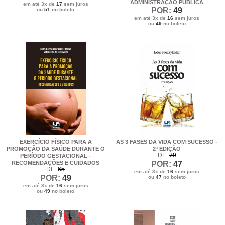
ADMINISTRAÇÃO PÚBLICA
em até 3x de
17
sem juros
POR:
49
ou
51
no boleto
em até 3x de
16
sem juros
ou
49
no boleto
EXERCÍCIO FÍSICO PARA A
AS 3 FASES DA VIDA COM SUCESSO -
PROMOÇÃO DA SAÚDE DURANTE O
2ª EDIÇÃO
DE:
79
PERÍODO GESTACIONAL -
RECOMENDAÇÕES E CUIDADOS
POR:
47
DE:
65
em até 3x de
16
sem juros
POR:
49
ou
47
no boleto
em até 3x de
16
sem juros
ou
49
no boleto