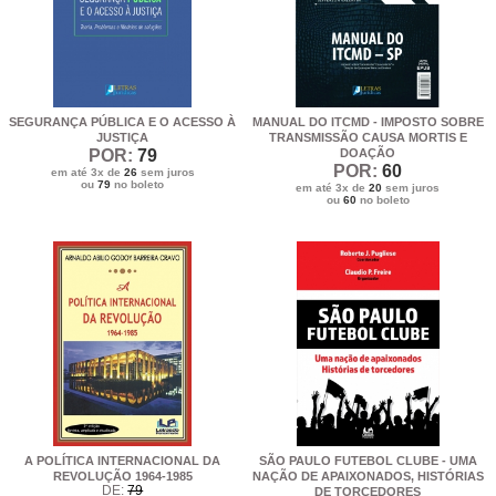
SEGURANÇA PÚBLICA E O ACESSO À
MANUAL DO ITCMD - IMPOSTO SOBRE
JUSTIÇA
TRANSMISSÃO CAUSA MORTIS E
POR:
79
DOAÇÃO
POR:
60
em até 3x de
26
sem juros
ou
79
no boleto
em até 3x de
20
sem juros
ou
60
no boleto
A POLÍTICA INTERNACIONAL DA
SÃO PAULO FUTEBOL CLUBE - UMA
REVOLUÇÃO 1964-1985
NAÇÃO DE APAIXONADOS, HISTÓRIAS
DE:
79
DE TORCEDORES