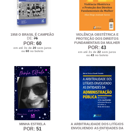
1958 O BRASIL É CAMPEÃO
VIOLÊNCIA OBSTÉTRICA E
DE:
76
PROTEÇÃO DOS DIREITOS
POR:
60
FUNDAMENTAIS DA MULHER
POR:
43
em até 3x de
20
sem juros
ou
60
no boleto
em até 2x de
22
sem juros
ou
43
no boleto
MINHA ESTRELA
A ARBITRALIDADE DOS LITÍGIOS
POR:
51
ENVOLVENDO AS ENTIDADES DA