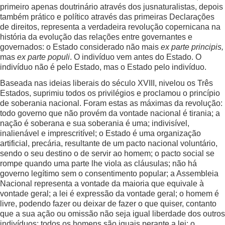
primeiro apenas doutrinário através dos jusnaturalistas, depois
também prático e político através das primeiras Declarações
de direitos, representa a verdadeira revolução copernicana na
história da evolução das relações entre governantes e
governados: o Estado considerado não mais
ex parte principis,
mas
ex parte populi
. O indivíduo vem antes do Estado. O
indivíduo não é pelo Estado, mas o Estado pelo indivíduo.
Baseada nas ideias liberais do século XVIII, nivelou os Três
Estados, suprimiu todos os privilégios e proclamou o princípio
de soberania nacional. Foram estas as máximas da revolução:
todo governo que não provém da vontade nacional é tirania; a
nação é soberana e sua soberania é uma; indivisível,
inalienável e imprescritível; o Estado é uma organização
artificial, precária, resultante de um pacto nacional voluntário,
sendo o seu destino o de servir ao homem; o pacto social se
rompe quando uma parte lhe viola as cláusulas; não há
governo legítimo sem o consentimento popular; a Assembleia
Nacional representa a vontade da maioria que equivale à
vontade geral; a lei é expressão da vontade geral; o homem é
livre, podendo fazer ou deixar de fazer o que quiser, contanto
que a sua ação ou omissão não seja igual liberdade dos outros
indivíduos; todos os homens são iguais perante a lei; o