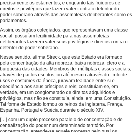
precisamente os estamentos, e enquanto tais fruidores de
direitos e privilégios que fazem valer contra o detentor do
poder soberano através das assembleias deliberantes como os
parlamentos.
Assim, os órgãos colegiados, que representavam uma classe
social, possuíam legitimidade para nas assembleias
deliberantes fazerem valer seus privilégios e direitos contra o
detentor do poder soberano.
Nesse sentido, afirma Streck, que este Estado era formado
pela concentração da alta nobreza, baixa nobreza, clero e a
burguesia das cidades. Membros de múltiplas classes sociais,
através de pactos escritos, ou até mesmo através do fruto de
usos e costumes da época, juravam lealdade entre si e
obediência aos seus príncipes e reis; constituíam-se, em
verdade, em um conglomerado de direitos adquiridos e
privilégios, mas não se constituía, ainda, em uma Constituição.
Tal forma de Estado formou os reinos da Inglaterra, França,
Espanha, Portugal e Suécia durante o século XIV.
[…] com um duplo processo paralelo de concentração e de
centralização do poder num determinado território. Por
concentração, entende-se aquele processo pelo qual os