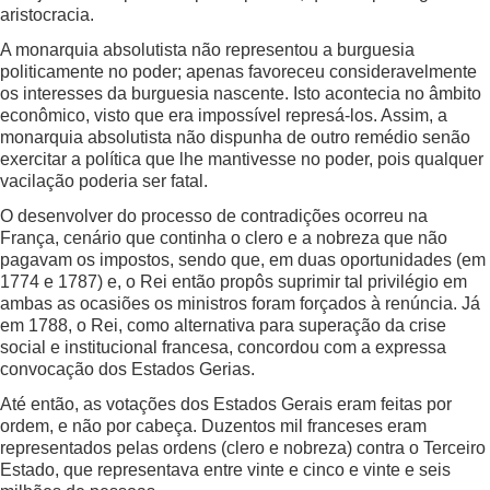
aristocracia.
A monarquia absolutista não representou a burguesia
politicamente no poder; apenas favoreceu consideravelmente
os interesses da burguesia nascente. Isto acontecia no âmbito
econômico, visto que era impossível represá-los. Assim, a
monarquia absolutista não dispunha de outro remédio senão
exercitar a política que lhe mantivesse no poder, pois qualquer
vacilação poderia ser fatal.
O desenvolver do processo de contradições ocorreu na
França, cenário que continha o clero e a nobreza que não
pagavam os impostos, sendo que, em duas oportunidades (em
1774 e 1787) e, o Rei então propôs suprimir tal privilégio em
ambas as ocasiões os ministros foram forçados à renúncia. Já
em 1788, o Rei, como alternativa para superação da crise
social e institucional francesa, concordou com a expressa
convocação dos Estados Gerias.
Até então, as votações dos Estados Gerais eram feitas por
ordem, e não por cabeça. Duzentos mil franceses eram
representados pelas ordens (clero e nobreza) contra o Terceiro
Estado, que representava entre vinte e cinco e vinte e seis