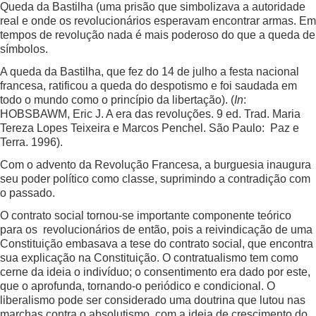
Queda da Bastilha (uma prisão que simbolizava a autoridade
real e onde os revolucionários esperavam encontrar armas. Em
tempos de revolução nada é mais poderoso do que a queda de
símbolos.
A queda da Bastilha, que fez do 14 de julho a festa nacional
francesa, ratificou a queda do despotismo e foi saudada em
todo o mundo como o princípio da libertação). (
In
:
HOBSBAWM, Eric J. A era das revoluções. 9 ed. Trad. Maria
Tereza Lopes Teixeira e Marcos Penchel. São Paulo: Paz e
Terra. 1996).
Com o advento da Revolução Francesa, a burguesia inaugura
seu poder político como classe, suprimindo a contradição com
o passado.
O contrato social tornou-se importante componente teórico
para os revolucionários de então, pois a reivindicação de uma
Constituição embasava a tese do contrato social, que encontra
sua explicação na Constituição. O contratualismo tem como
cerne da ideia o indivíduo; o consentimento era dado por este,
que o aprofunda, tornando-o periódico e condicional. O
liberalismo pode ser considerado uma doutrina que lutou nas
marchas contra o absolutismo, com a ideia de crescimento do