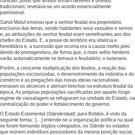
contrato, posto que ambos tinham deveres e direitos
tradicionais; revelava-se um acordo essencialmente
patrimonial.
Sahid Maluf ensinou que o senhor feudal era proprietário
exclusivo das terras, sendo habitantes seus vassalos e servos
e, as atribuições do senhor feudal eram semelhantes aos dos
chefes do Estado. E, a posse do território era vitalícia e
hereditária e, a sucessão que ocorria era a causa mortis pelo
direito de primogenitura, de forma que, o mais velho herdeiro
varão automaticamente se tornava o feudatário, o suserano.
Porém, a crescente multiplicação dos feudos, a reação das
populações escravizadas, o desenvolvimento da indústria e do
comércio e as pregações das novas ideias racionalistas
minaram os alicerces e abriram brechas na estrutura feudal da
época. As próprias populações sacrificadas por aquele longo
regime de vassalagem se refugiaram na unidade do Estado, na
centralização do poder e fortalecimento do governo.
O Estado Estamental (
Ständestaat)
, para Bobbio, é visto da
seguinte forma: […] entende-se a organização política na qual
se foram formando órgãos colegiados, os
Stände
ou estados
que reúnem indivíduos possuidores da mesma posição social,