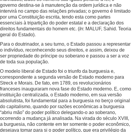
governo destina-se à manutenção da ordem jurídica e não
intervirá no campo das relações privadas; o governo é limitado
por uma Constituição escrita, tendo esta como partes
essenciais à tripartição do poder estatal e a declaração dos
direitos fundamentais do homem etc. (
In
: MALUF, Sahid. Teoria
geral do Estado).
Para o doutrinador, a seu turno, o Estado passou a representar
o indivíduo, reconhecendo seus direitos, e assim, deixou de
ser propriedade do príncipe ou soberano e passou a ser a voz
de toda sua população.
O modelo liberal de Estado foi o triunfo da burguesia e,
correspondente a segunda versão de Estado moderno para
Streck e Morais. De fato, em 1789, os revolucionários
franceses inauguraram nova fase do Estado moderno. E, como
instituição centralizada, o Estado moderno, em sua versão
absolutista, foi fundamental para a burguesia no berço original
do capitalismo, quando por razões econômicas a burguesia
“abriu mão” do poder político delegando-o ao soberano,
ocorrendo a mudança já analisada. Na virada do século XVIII,
a burguesia, não contente em ter somente o poder econômico,
desejava tomar para si o poder político, que era privilégio da