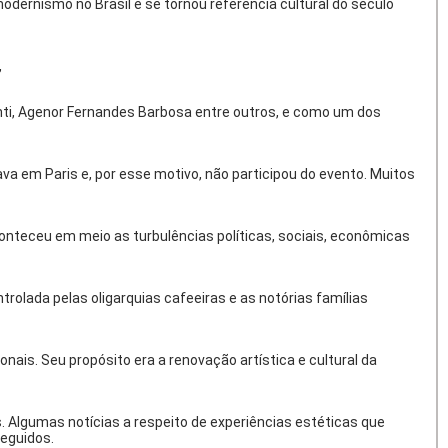
 modernismo no Brasil e se tornou referência cultural do século
,
alcanti, Agenor Fernandes Barbosa entre outros, e como um dos
a em Paris e, por esse motivo, não participou do evento. Muitos
teceu em meio as turbulências políticas, sociais, econômicas
olada pelas oligarquias cafeeiras e as notórias famílias
onais. Seu propósito era a renovação artística e cultural da
s. Algumas notícias a respeito de experiências estéticas que
eguidos.