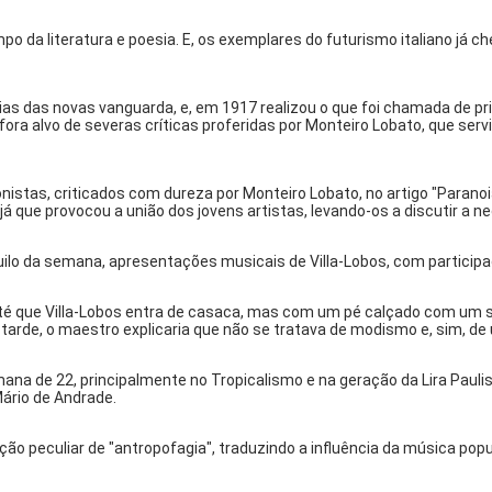
 da literatura e poesia. E, os exemplares do futurismo italiano já ch
ias das novas vanguarda, e, em 1917 realizou o que foi chamada de pri
ora alvo de severas críticas proferidas por Monteiro Lobato, que ser
nistas, criticados com dureza por Monteiro Lobato, no artigo "Paranoi
 já que provocou a união dos jovens artistas, levando-os a discutir a
nquilo da semana, apresentações musicais de Villa-Lobos, com particip
é que Villa-Lobos entra de casaca, mas com um pé calçado com um sap
 tarde, o maestro explicaria que não se tratava de modismo e, sim, de
mana de 22, principalmente no Tropicalismo e na geração da Lira Paul
Mário de Andrade.
o peculiar de "antropofagia", traduzindo a influência da música popu