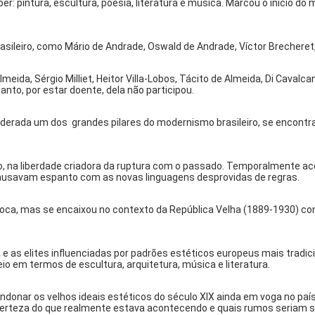
r: pintura, escultura, poesia, literatura e música. Marcou o início do
leiro, como Mário de Andrade, Oswald de Andrade, Víctor Brecheret
 Almeida, Sérgio Milliet, Heitor Villa-Lobos, Tácito de Almeida, Di Cav
nto, por estar doente, dela não participou.
derada um dos grandes pilares do modernismo brasileiro, se encontrav
na liberdade criadora da ruptura com o passado. Temporalmente acon
 causavam espanto com as novas linguagens desprovidas de regras.
a, mas se encaixou no contexto da República Velha (1889-1930) contr
a e as elites influenciadas por padrões estéticos europeus mais tradici
 em termos de escultura, arquitetura, música e literatura.
andonar os velhos ideais estéticos do século XIX ainda em voga no paí
certeza do que realmente estava acontecendo e quais rumos seriam s