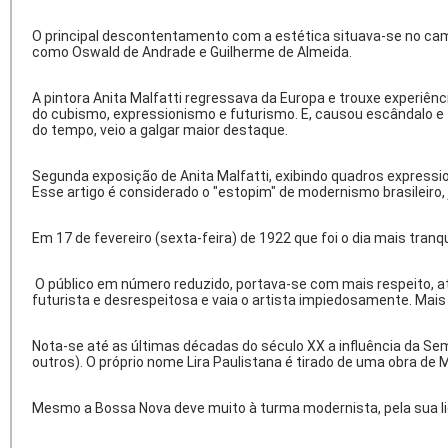
O principal descontentamento com a estética situava-se no campo
como Oswald de Andrade e Guilherme de Almeida.
A pintora Anita Malfatti regressava da Europa e trouxe experiênc
do cubismo, expressionismo e futurismo. E, causou escândalo e f
do tempo, veio a galgar maior destaque.
Segunda exposição de Anita Malfatti, exibindo quadros expressio
Esse artigo é considerado o "estopim" de modernismo brasileiro,
Em 17 de fevereiro (sexta-feira) de 1922 que foi o dia mais tra
O público em número reduzido, portava-se com mais respeito, at
futurista e desrespeitosa e vaia o artista impiedosamente. Mais
Nota-se até as últimas décadas do século XX a influência da Se
outros). O próprio nome Lira Paulistana é tirado de uma obra de 
Mesmo a Bossa Nova deve muito à turma modernista, pela sua liçã