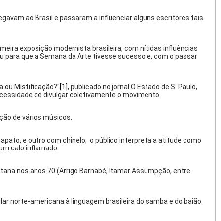
egavam ao Brasil e passaram a influenciar alguns escritores tais
meira exposição modernista brasileira, com nítidas influências
viu para que a Semana da Arte tivesse sucesso e, com o passar
a ou Mistificação?"
[1]
, publicado no jornal O Estado de S. Paulo,
 necessidade de divulgar coletivamente o movimento.
ação de vários músicos.
ato, e outro com chinelo; o público interpreta a atitude como
 um calo inflamado.
istana nos anos 70 (Arrigo Barnabé, Itamar Assumpção, entre
lar norte-americana à linguagem brasileira do samba e do baião.