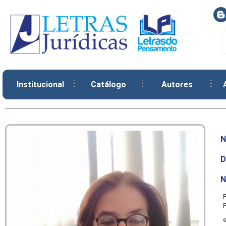
Institucional
Catálogo
Autores
N
D
N
P
P
e