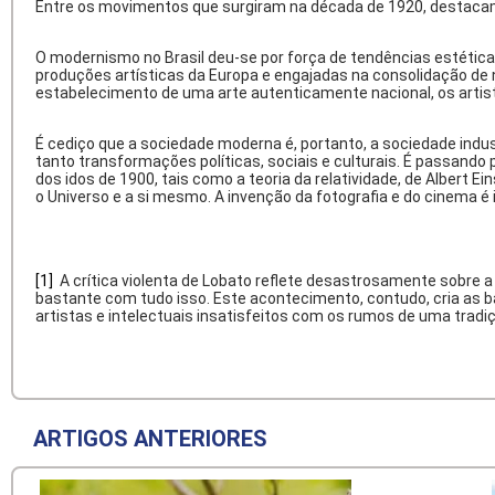
Entre os movimentos que surgiram na década de 1920, destaca
O modernismo no Brasil deu-se por força de tendências estétic
produções artísticas da Europa e engajadas na consolidação de n
estabelecimento de uma arte autenticamente nacional, os artis
É cediço que a sociedade moderna é, portanto, a sociedade indus
tanto transformações políticas, sociais e culturais. É passand
dos idos de 1900, tais como a teoria da relatividade, de Alber
o Universo e a si mesmo. A invenção da fotografia e do cinema é 
[1]
A crítica violenta de Lobato reflete desastrosamente sobre a 
bastante com tudo isso. Este acontecimento, contudo, cria as b
artistas e intelectuais insatisfeitos com os rumos de uma tradi
ARTIGOS ANTERIORES