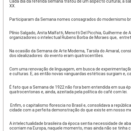
Cada dia da referida semana tratou de um aspecto cultural, a sabe
XX.
Participaram da Semana nomes consagrados do modernismo brasi
Plínio Salgado, Anita Malfatti, Menotti Del Picchia, Guilherme de
organizadores o intelectual Rubens Borba de Moraes que, entreta
Na ocasião da Semana de Arte Moderna, Tarsila do Amaral, consi
dos idealizadores do evento eram quatrocentões.
Com uma renovação de linguagem, em busca de experimentação, 
e culturas. E, as então novas vanguardas estéticas surgiam e,
É fato que a Semana de 1922 não fora bem entendida em sua époc
quatrocentonas e, ainda, azeitada pela política do café com lei.
Enfim, o capitalismo florescia no Brasil e, consolidava a repúblic
cidade com a perfeita demonstração do que existe em nosso meio
A intelectualidade brasileira da época sentia necessidade de ab
ocorriam na Europa, naquele momento, mas ainda não se tinha 