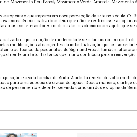
m-se: Movimento Pau-Brasil; Movimento Verde-Amarelo; Movimento A
as europeias e que imprimiram nova percepção da arte no século XX. 
ova consciência criativa brasileira que não se restringisse a copiar
tas, músicos e escritores modernistas revolucionaram aquilo que se 
trializada e, que a noção de modernidade se relaciona ao conjunto de
o pelas modificações abrangentes da industrialização que as socieda
t Einstein e as teorias da psicanálise de Sigmund Freud, também alte
igualmente um fator histórico que muito contribuiu para a reinvenção 
exposição e a vida familiar de Anita. A artista recebe de volta muito
ases para uma espécie de divisor de águas. Dessa maneira, o artigo 
ção de pensamento e de arte, servindo como um dos estopins da Semana