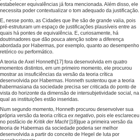
estabelecer equivalências já fora mencionada. Além disso, ele
necessita poder contextualizar o tom adequado da justificação.
E, nesse ponto, as Cidades que lhe são de grande valia, pois
pré-estruturam um espaço de justificações plausíveis entre as
quais há pontes de equivalência. E, curiosamente, há
doutrinadores que dão pouca atenção sobre a diferença
abordada por Habermas, por exemplo, quanto ao desempenho
retórico ou performático.
A teoria de Axel Honneth
[17]
fora desenvolvida em quatro
momentos distintos, em um primeiro momento, ele procurou
mostrar as insuficiências da versão da teoria crítica
desenvolvida por Habermas. Honneth sustentou que a teoria
habermasiana da sociedade precisa ser criticada do ponto de
vista do horizonte da dimensão de intersubjetividade social, na
qual as instituições estão inseridas.
Num segundo momento, Honneth procurou desenvolver sua
própria versão da teoria crítica
ex negativo
, pois ele esclareceu
no posfácio de
Kritik der Macht
[18]
que a primeira versão da
teoria de Habermas da sociedade poderia ser melhor
desenvolvida a partir do conceito de Hegel de luta por