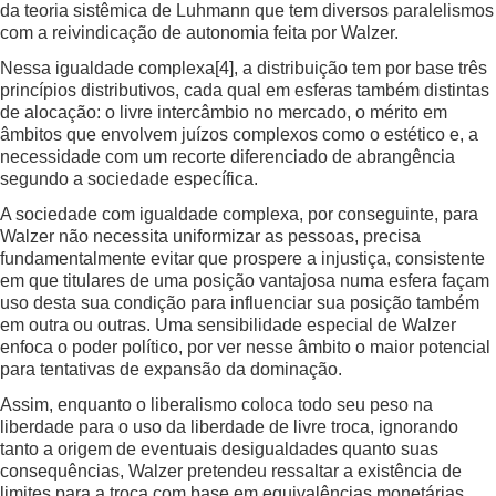
da teoria sistêmica de Luhmann que tem diversos paralelismos
com a reivindicação de autonomia feita por Walzer.
Nessa igualdade complexa
[4]
, a distribuição tem por base três
princípios distributivos, cada qual em esferas também distintas
de alocação: o livre intercâmbio no mercado, o mérito em
âmbitos que envolvem juízos complexos como o estético e, a
necessidade com um recorte diferenciado de abrangência
segundo a sociedade específica.
A sociedade com igualdade complexa, por conseguinte, para
Walzer não necessita uniformizar as pessoas, precisa
fundamentalmente evitar que prospere a injustiça, consistente
em que titulares de uma posição vantajosa numa esfera façam
uso desta sua condição para influenciar sua posição também
em outra ou outras. Uma sensibilidade especial de Walzer
enfoca o poder político, por ver nesse âmbito o maior potencial
para tentativas de expansão da dominação.
Assim, enquanto o liberalismo coloca todo seu peso na
liberdade para o uso da liberdade de livre troca, ignorando
tanto a origem de eventuais desigualdades quanto suas
consequências, Walzer pretendeu ressaltar a existência de
limites para a troca com base em equivalências monetárias.