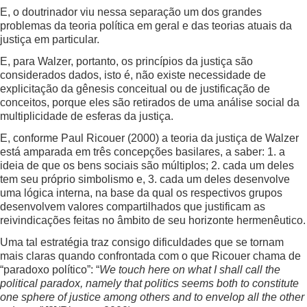
E, o doutrinador viu nessa separação um dos grandes
problemas da teoria política em geral e das teorias atuais da
justiça em particular.
E, para Walzer, portanto, os princípios da justiça são
considerados dados, isto é, não existe necessidade de
explicitação da gênesis conceitual ou de justificação de
conceitos, porque eles são retirados de uma análise social da
multiplicidade de esferas da justiça.
E, conforme Paul Ricouer (2000) a teoria da justiça de Walzer
está amparada em três concepções basilares, a saber: 1. a
ideia de que os bens sociais são múltiplos; 2. cada um deles
tem seu próprio simbolismo e, 3. cada um deles desenvolve
uma lógica interna, na base da qual os respectivos grupos
desenvolvem valores compartilhados que justificam as
reivindicações feitas no âmbito de seu horizonte hermenêutico.
Uma tal estratégia traz consigo dificuldades que se tornam
mais claras quando confrontada com o que Ricouer chama de
“paradoxo político”: “
We touch here on what I shall call the
political paradox, namely that politics seems both to constitute
one sphere of justice among others and to envelop all the other