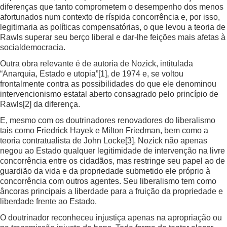
diferenças que tanto comprometem o desempenho dos menos
afortunados num contexto de ríspida concorrência e, por isso,
legitimaria as políticas compensatórias, o que levou a teoria de
Rawls superar seu berço liberal e dar-lhe feições mais afetas à
socialdemocracia.
Outra obra relevante é de autoria de Nozick, intitulada
“Anarquia, Estado e utopia”
[1]
, de 1974 e, se voltou
frontalmente contra as possibilidades do que ele denominou
intervencionismo estatal aberto consagrado pelo princípio de
Rawls
[2]
da diferença.
E, mesmo com os doutrinadores renovadores do liberalismo
tais como Friedrick Hayek e Milton Friedman, bem como a
teoria contratualista de John Locke
[3]
, Nozick não apenas
negou ao Estado qualquer legitimidade de intervenção na livre
concorrência entre os cidadãos, mas restringe seu papel ao de
guardião da vida e da propriedade submetido ele próprio à
concorrência com outros agentes. Seu liberalismo tem como
âncoras principais a liberdade para a fruição da propriedade e
liberdade frente ao Estado.
O doutrinador reconheceu injustiça apenas na apropriação ou