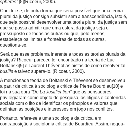
spheres”
[8]
(Ricoeur, 2000).
Conclui-se, de outra forma que seria possível que uma teoria
plural da justiça consiga subsistir sem a transcendência, isto é,
que seja possível desenvolver uma teoria plural da justiça sem
que se possa admitir que uma esfera da justiça seja o
pressuposto de todas as outras ou que, pelo menos,
estabeleça os limites e fronteiras de todas as outras,
questiona-se.
Será que esse problema inerente a todas as teorias plurais da
justiça? Ricoeur pareceu ter encontrado na teoria de Luc
Boltanski
[9]
e Laurent Thévenot as pistas de como resolver tal
busilis
e talvez superá-lo. (Ricoeur, 2000).
A mencionada teoria de Boltanski e Thévenot se desenvolveu
a partir de crítica à sociologia crítica de Pierre Bourdieu
[10]
e
foi na sua obra
“De La Justification”
que os pensadores
privilegiaram como objeto de pesquisa, os litígios e contendas
sociais com o fito de identificar os princípios e valores que
definiam as posições e interesses em jogo nos conflitos.
Portanto, refere-se a uma sociologia da crítica, em
contraposição à sociologia crítica de Bourdieu. Assim, negou-