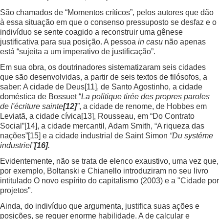
São chamados de “Momentos críticos”, pelos autores que dão
à essa situação em que o consenso pressuposto se desfaz e o
indivíduo se sente coagido a reconstruir uma gênese
justificativa para sua posição. A pessoa
in casu
não apenas
está “sujeita a um imperativo de justificação”.
Em sua obra, os doutrinadores sistematizaram seis cidades
que são desenvolvidas, a partir de seis textos de filósofos, a
saber: A cidade de Deus
[11]
, de Santo Agostinho, a cidade
doméstica de Bossuet “
La politique tirée des propres paroles
de l'écriture sainte
[12]
”
, a cidade de renome, de Hobbes em
Leviatã, a cidade cívica
[13]
, Rousseau, em “Do Contrato
Social”
[14]
, a cidade mercantil, Adam Smith, “A riqueza das
nações”
[15]
e a cidade industrial de Saint Simon
“Du systéme
industriel”
[16]
.
Evidentemente, não se trata de elenco exaustivo, uma vez que,
por exemplo, Boltanski e Chianello introduziram no seu livro
intitulado O novo espírito do capitalismo (2003) e a "Cidade por
projetos".
Ainda, do indivíduo que argumenta, justifica suas ações e
posições, se requer enorme habilidade. A de calcular e