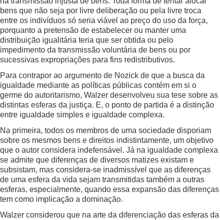
na transmissão injusta de bens. Toda forma de tentar alocar
bens que não seja por livre deliberação ou pela livre troca
entre os indivíduos só seria viável ao preço do uso da força,
porquanto a pretensão de estabelecer ou manter uma
distribuição igualitária teria que ser obtida ou pelo
impedimento da transmissão voluntária de bens ou por
sucessivas expropriações para fins redistributivos.
Para contrapor ao argumento de Nozick de que a busca da
igualdade mediante as políticas públicas contém em si o
germe do autoritarismo, Walzer desenvolveu sua tese sobre as
distintas esferas da justiça. E, o ponto de partida é a distinção
entre igualdade simples e igualdade complexa.
Na primeira, todos os membros de uma sociedade disporiam
sobre os mesmos bens e direitos indistintamente, um objetivo
que o autor considera indefensável. Já na igualdade complexa
se admite que diferenças de diversos matizes existam e
subsistam, mas considera-se inadmissível que as diferenças
de uma esfera da vida sejam transmitidas também a outras
esferas, especialmente, quando essa expansão das diferenças
tem como implicação a dominação.
Walzer considerou que na arte da diferenciação das esferas da