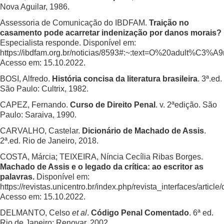
Nova Aguilar, 1986.
Assessoria de Comunicação do IBDFAM.
Traição no
casamento pode acarretar indenização por danos morais?
Especialista responde. Disponível em:
https://ibdfam.org.br/noticias/8593#:~:text=O%20adult
Acesso em: 15.10.2022.
BOSI, Alfredo.
História concisa da literatura brasileira
. 3ª.ed.
São Paulo: Cultrix, 1982.
CAPEZ, Fernando.
Curso de Direito Penal
. v. 2ªedição. São
Paulo: Saraiva, 1990.
CARVALHO, Castelar.
Dicionário de Machado de Assis
.
2ª.ed. Rio de Janeiro, 2018.
COSTA, Márcia; TEIXEIRA, Níncia Cecília Ribas Borges.
Machado de Assis e o legado da crítica: ao escritor as
palavras.
Disponível em:
https://revistas.unicentro.br/index.php/revista_interfaces/artic
Acesso em: 15.10.2022.
DELMANTO, Celso
et al
.
Código Penal Comentado
. 6ª ed.
Rio de Janeiro: Renovar, 2002.