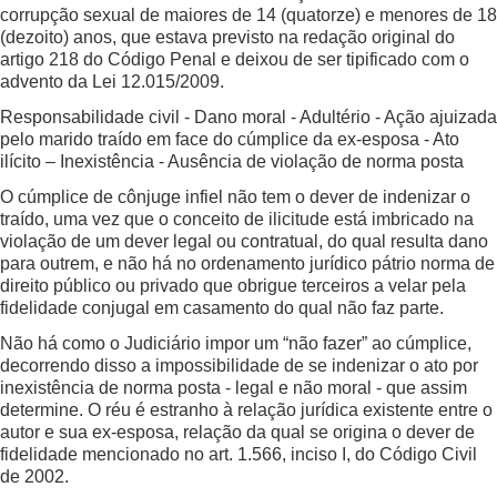
corrupção sexual de maiores de 14 (quatorze) e menores de 18
(dezoito) anos, que estava previsto na redação original do
artigo 218 do Código Penal e deixou de ser tipificado com o
advento da Lei 12.015/2009.
Responsabilidade civil - Dano moral - Adultério - Ação ajuizada
pelo marido traído em face do cúmplice da ex-esposa - Ato
ilícito – Inexistência - Ausência de violação de norma posta
O cúmplice de cônjuge infiel não tem o dever de indenizar o
traído, uma vez que o conceito de ilicitude está imbricado na
violação de um dever legal ou contratual, do qual resulta dano
para outrem, e não há no ordenamento jurídico pátrio norma de
direito público ou privado que obrigue terceiros a velar pela
fidelidade conjugal em casamento do qual não faz parte.
Não há como o Judiciário impor um “não fazer” ao cúmplice,
decorrendo disso a impossibilidade de se indenizar o ato por
inexistência de norma posta - legal e não moral - que assim
determine. O réu é estranho à relação jurídica existente entre o
autor e sua ex-esposa, relação da qual se origina o dever de
fidelidade mencionado no art. 1.566, inciso I, do Código Civil
de 2002.