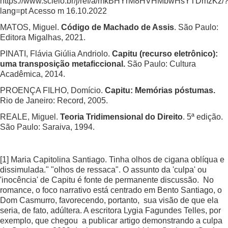
https://www.scielo.br/j/ref/a/mkBHYrM8HVHMbwHsYTDmzKz/
lang=pt
Acesso m 16.10.2022
MATOS, Miguel.
Código de Machado de Assis
. São Paulo:
Editora Migalhas, 2021.
PINATI, Flávia Giúlia Andriolo.
Capitu (recurso eletrônico):
uma transposição metaficcional.
São Paulo: Cultura
Acadêmica, 2014.
PROENÇA FILHO, Domício.
Capitu: Memórias póstumas.
Rio de Janeiro: Record, 2005.
REALE, Miguel.
Teoria Tridimensional do Direito
. 5ª edição.
São Paulo: Saraiva, 1994.
[1]
Maria Capitolina Santiago. Tinha olhos de cigana oblíqua e
dissimulada." "olhos de ressaca". O assunto da 'culpa' ou
'inocência' de Capitu é fonte de permanente discussão. No
romance, o foco narrativo está centrado em Bento Santiago, o
Dom Casmurro, favorecendo, portanto, sua visão de que ela
seria, de fato, adúltera. A escritora Lygia Fagundes Telles, por
exemplo, que chegou a publicar artigo demonstrando a culpa