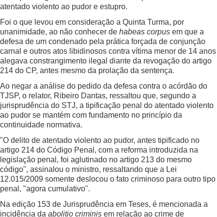
atentado violento ao pudor e estupro.
Foi o que levou em consideração a Quinta Turma, por
unanimidade, ao não conhecer de
habeas corpus
em que a
defesa de um condenado pela prática forçada de conjunção
carnal e outros atos libidinosos contra vítima menor de 14 anos
alegava constrangimento ilegal diante da revogação do artigo
214 do CP, antes mesmo da prolação da sentença.
Ao negar a análise do pedido da defesa contra o acórdão do
TJSP, o relator, Ribeiro Dantas, ressaltou que, segundo a
jurisprudência do STJ, a tipificação penal do atentado violento
ao pudor se mantém com fundamento no princípio da
continuidade normativa.
"O delito de atentado violento ao pudor, antes tipificado no
artigo 214 do Código Penal, com a reforma introduzida na
legislação penal, foi aglutinado no artigo 213 do mesmo
código", assinalou o ministro, ressaltando que a Lei
12.015/2009 somente deslocou o fato criminoso para outro tipo
penal, "agora cumulativo".
Na edição 153 de Jurisprudência em Teses, é mencionada a
incidência da
abolitio criminis
em relação ao crime de