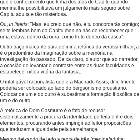
que o conhecimento que tinha dos atos de Capitu quando
menina lhe possibilitava um julgamento mais seguro sobre
Capitu adulta e tão misteriosa.
Ou,
in litteris
: "Mas, eu creio que não, e tu concordarás comigo;
se te lembras bem da Capitu menina hás de reconhecer que
uma estava dentro da oura, como fruto dentro da casca".
Outro traço marcante para definir a retórica da verossimilhança
é o predomínio da imaginação sobre a memória na
investigação do passado. Deixa claro, o autor que ao narrador
a ocasião de levantar o contraste entre as duas faculdades e
estabelecer nítida vitória da fantasia.
O infatigável racionalista que era Machado Assis, dificilmente
poderia ser colocado ao lado do bergsonismo proustiano.
Colocar de um e do outro é subestimar a formação filosófica de
um e do outro.
A retórica de Dom Casmurro é o fato de recusar
sistematizamente a procura da identidade perfeita entre dois
elementos, procurando antes impingir ao leitor proposições
que traduzem a igualdade pela semelhança.
Mesmo deixando de lado a regra de três (menina/adulta: