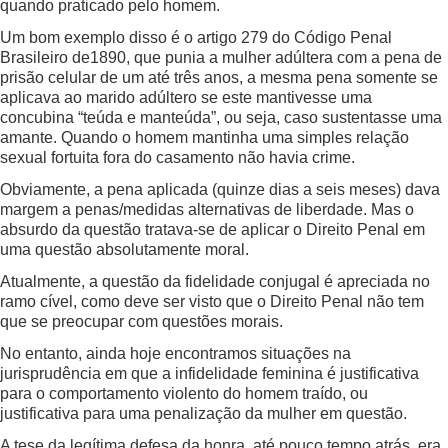
quando praticado pelo homem.
Um bom exemplo disso é o artigo 279 do Código Penal
Brasileiro de1890, que punia a mulher adúltera com a pena de
prisão celular de um até três anos, a mesma pena somente se
aplicava ao marido adúltero se este mantivesse uma
concubina “teúda e manteúda”, ou seja, caso sustentasse uma
amante. Quando o homem mantinha uma simples relação
sexual fortuita fora do casamento não havia crime.
Obviamente, a pena aplicada (quinze dias a seis meses) dava
margem a penas/medidas alternativas de liberdade. Mas o
absurdo da questão tratava-se de aplicar o Direito Penal em
uma questão absolutamente moral.
Atualmente, a questão da fidelidade conjugal é apreciada no
ramo cível, como deve ser visto que o Direito Penal não tem
que se preocupar com questões morais.
No entanto, ainda hoje encontramos situações na
jurisprudência em que a infidelidade feminina é justificativa
para o comportamento violento do homem traído, ou
justificativa para uma penalização da mulher em questão.
A tese da legítima defesa da honra, até pouco tempo atrás, era