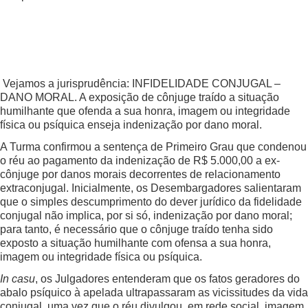
Vejamos a jurisprudência: INFIDELIDADE CONJUGAL –
DANO MORAL. A exposição de cônjuge traído a situação
humilhante que ofenda a sua honra, imagem ou integridade
física ou psíquica enseja indenização por dano moral.
A Turma confirmou a sentença de Primeiro Grau que condenou
o réu ao pagamento da indenização de R$ 5.000,00 a ex-
cônjuge por danos morais decorrentes de relacionamento
extraconjugal. Inicialmente, os Desembargadores salientaram
que o simples descumprimento do dever jurídico da fidelidade
conjugal não implica, por si só, indenização por dano moral;
para tanto, é necessário que o cônjuge traído tenha sido
exposto a situação humilhante com ofensa a sua honra,
imagem ou integridade física ou psíquica.
In casu
, os Julgadores entenderam que os fatos geradores do
abalo psíquico à apelada ultrapassaram as vicissitudes da vida
conjugal, uma vez que o réu divulgou, em rede social, imagem