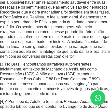
seria possível haver um relacionamento saudável entre duas
pessoas se os sentimentos que as envolve são tão nebulosos.
Recorde-se que a obra machadiana foi dividida em duas fases,
a Romântica e a Realista. A ideia, num geral, é demonstrar o
espírito perturbado de Félix a partir da dualidade entre o amor
e o ódio. Os sentimentos dos personagens são meio
exagerados, como era comum nesse período literário, então
quando eles sofrem, sofrem muito, é mais um lance de se jogar
no chão e esperar a morte por tristeza. A história é contada de
forma linear e sem grandes novidades na narração, que não
conta com aquela ironia inteligente que tanto da fase realista e
nem com as conversas diretas com o leitor..
[3]
No Brasil, encontramos narrativas autorreferentes,
inicialmente, em textos de Machado de Assis, tais como
Ressureição (1872), A Mão e a Luva (1874), Memórias
Póstumas de Brás Cubas (1881) e Dom Casmurro (1899),
onde o autor nesses romances usou sua imaginação para
brincar com o conceito de mimesis através de jogos paródicos,
mistura de gêneros e forte ironia.
[4]
A Perícope da Adúltera (em latim:
Perícope Adulterae
) é um
episódio bíblico que se encontra no Evangelho de João (João