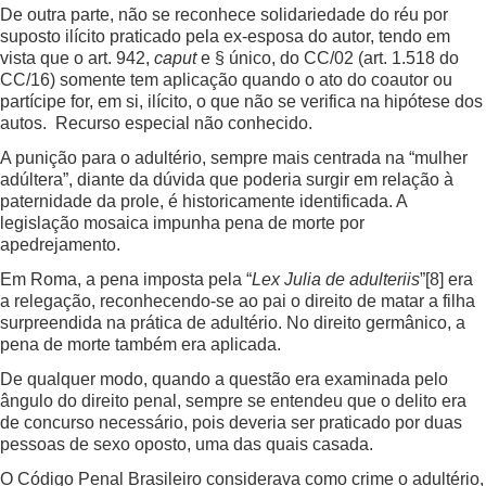
De outra parte, não se reconhece solidariedade do réu por
suposto ilícito praticado pela ex-esposa do autor, tendo em
vista que o art. 942,
caput
e § único, do CC/02 (art. 1.518 do
CC/16) somente tem aplicação quando o ato do coautor ou
partícipe for, em si, ilícito, o que não se verifica na hipótese dos
autos. Recurso especial não conhecido.
A punição para o adultério, sempre mais centrada na “mulher
adúltera”, diante da dúvida que poderia surgir em relação à
paternidade da prole, é historicamente identificada. A
legislação mosaica impunha pena de morte por
apedrejamento.
Em Roma, a pena imposta pela “
Lex Julia
de adulteriis
”
[8]
era
a relegação, reconhecendo-se ao pai o direito de matar a filha
surpreendida na prática de adultério. No direito germânico, a
pena de morte também era aplicada.
De qualquer modo, quando a questão era examinada pelo
ângulo do direito penal, sempre se entendeu que o delito era
de concurso necessário, pois deveria ser praticado por duas
pessoas de sexo oposto, uma das quais casada.
O Código Penal Brasileiro considerava como crime o adultério,