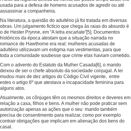
usada para a defesa de homens acusados de agredir ou até
assassinar a companheira.
Na literatura, a questão do adultério já foi tratada em diversas
obras. Um julgamento fictício que chega às raias do absurdo é
o de Hester Prynne, em “A letra escarlate”
[5]
. Documentos
históricos da época atestam que a situação narrada no
romance de Hawthorne era real: mulheres acusadas de
adultério utilizavam um estigma nas vestimentas, para que
toda a comunidade soubesse que crime elas haviam cometido.
Com o advento do Estatuto da Mulher Casada
[6]
, o marido
deixou de ser o chefe absoluto da sociedade conjugal. A lei
mudou mais de dez artigos do Código Civil vigente, entre
estes o artigo 6º que atestava a incapacidade feminina para
alguns atos.
Atualmente, os cônjuges têm os mesmos direitos e deveres em
relação a casa, filhos e bens. A mulher não pode praticar sem
autorização apenas as ações que o seu marido também
precisa de consentimento para realizar, como por exemplo
contrair obrigações que implicam em alienação dos bens do
casal.