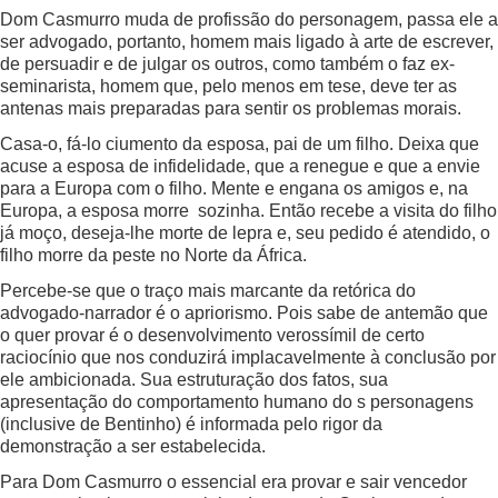
Dom Casmurro muda de profissão do personagem, passa ele a
ser advogado, portanto, homem mais ligado à arte de escrever,
de persuadir e de julgar os outros, como também o faz ex-
seminarista, homem que, pelo menos em tese, deve ter as
antenas mais preparadas para sentir os problemas morais.
Casa-o, fá-lo ciumento da esposa, pai de um filho. Deixa que
acuse a esposa de infidelidade, que a renegue e que a envie
para a Europa com o filho. Mente e engana os amigos e, na
Europa, a esposa morre sozinha. Então recebe a visita do filho
já moço, deseja-lhe morte de lepra e, seu pedido é atendido, o
filho morre da peste no Norte da África.
Percebe-se que o traço mais marcante da retórica do
advogado-narrador é o apriorismo. Pois sabe de antemão que
o quer provar é o desenvolvimento verossímil de certo
raciocínio que nos conduzirá implacavelmente à conclusão por
ele ambicionada. Sua estruturação dos fatos, sua
apresentação do comportamento humano do s personagens
(inclusive de Bentinho) é informada pelo rigor da
demonstração a ser estabelecida.
Para Dom Casmurro o essencial era provar e sair vencedor