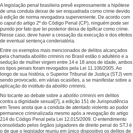
A legislação penal brasileira prevê expressamente a hipótese
de uma conduta deixar de ser enquadrada como crime devido
à edição de norma revogadora superveniente. De acordo com
o
caput
do artigo 2º do Código Penal (CP), ninguém pode ser
punido por fato que lei posterior deixa de tipificar como crime.
Nesse caso, deve haver a cessação da execução e dos efeitos
de eventual sentença condenatória.
Entre os exemplos mais mencionados de delitos alcançados
pela chamada
abolitio criminis
no Brasil estão o adultério e a
sedução de mulher virgem entre 14 e 18 anos de idade, ambos
os tipos penais foram revogados pela Lei 11.106/2005. Ao
longo de sua história, o Superior Tribunal de Justiça (STJ) vem
sendo provocado, em várias ocasiões, a se manifestar sobre a
aplicação do instituto da
abolitio
criminis.
No tocante ao debate sobre a
abolitio criminis
em delitos
contra a dignidade sexual
[7]
, a edição 151 de Jurisprudência
em Teses anota que a conduta de atentado violento ao pudor
permanece criminalizada mesmo após a revogação do artigo
214 do Código Penal pela Lei 12.015/2009. O entendimento
consolidado pelos órgãos julgadores de direito penal do STJ é
o de que o legislador reuniu em único dispositivo os delitos de