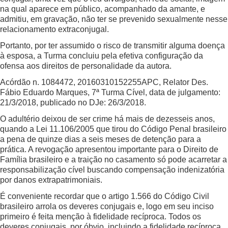
na qual aparece em público, acompanhado da amante, e
admitiu, em gravação, não ter se prevenido sexualmente nesse
relacionamento extraconjugal.
Portanto, por ter assumido o risco de transmitir alguma doença
à esposa, a Turma concluiu pela efetiva configuração da
ofensa aos direitos de personalidade da autora.
Acórdão n. 1084472, 20160310152255APC, Relator Des.
Fábio Eduardo Marques, 7ª Turma Cível, data de julgamento:
21/3/2018, publicado no DJe: 26/3/2018.
O adultério deixou de ser crime há mais de dezesseis anos,
quando a Lei 11.106/2005 que tirou do Código Penal brasileiro
a pena de quinze dias a seis meses de detenção para a
prática. A revogação apresentou importante para o Direito de
Família brasileiro e a traição no casamento só pode acarretar a
responsabilização cível buscando compensação indenizatória
por danos extrapatrimoniais.
É conveniente recordar que o artigo 1.566 do Código Civil
brasileiro arrola os deveres conjugais e, logo em seu inciso
primeiro é feita menção à fidelidade recíproca. Todos os
deveres conjugais, por óbvio, incluindo a fidelidade recíproca,