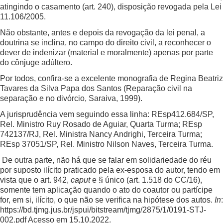
atingindo o casamento (art. 240), disposição revogada pela Lei
11.106/2005.
Não obstante, antes e depois da revogação da lei penal, a
doutrina se inclina, no campo do direito civil, a reconhecer o
dever de indenizar (material e moralmente) apenas por parte
do cônjuge adúltero.
Por todos, confira-se a excelente monografia de Regina Beatriz
Tavares da Silva Papa dos Santos (Reparação civil na
separação e no divórcio, Saraiva, 1999).
A jurisprudência vem seguindo essa linha: REsp412.684/SP,
Rel. Ministro Ruy Rosado de Aguiar, Quarta Turma; REsp
742137/RJ, Rel. Ministra Nancy Andrighi, Terceira Turma;
REsp 37051/SP, Rel. Ministro Nilson Naves, Terceira Turma.
De outra parte, não há que se falar em solidariedade do réu
por suposto ilícito praticado pela ex-esposa do autor, tendo em
vista que o art. 942,
caput
e § único (art. 1.518 do CC/16),
somente tem aplicação quando o ato do coautor ou partícipe
for, em si, ilícito, o que não se verifica na hipótese dos autos.
In
:
https://bd.tjmg.jus.br/jspui/bitstream/tjmg/2875/1/0191-STJ-
002.pdf
Acesso em 15.10.2022.