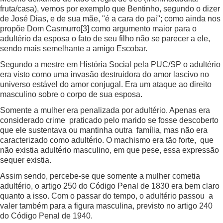
fruta/casa), vemos por exemplo que Bentinho, segundo o dizer
de José Dias, e de sua mãe, "é a cara do pai"; como ainda nos
propõe Dom Casmurro
[3]
como argumento maior para o
adultério da esposa o fato de seu filho não se parecer a ele,
sendo mais semelhante a amigo Escobar.
Segundo a mestre em História Social pela PUC/SP o adultério
era visto como uma invasão destruidora do amor lascivo no
universo estável do amor conjugal. Era um ataque ao direito
masculino sobre o corpo de sua esposa.
Somente a mulher era penalizada por adultério. Apenas era
considerado crime praticado pelo marido se fosse descoberto
que ele sustentava ou mantinha outra família, mas não era
caracterizado como adultério. O machismo era tão forte, que
não existia adultério masculino, em que pese, essa expressão
sequer existia.
Assim sendo, percebe-se que somente a mulher cometia
adultério, o artigo 250 do Código Penal de 1830 era bem claro
quanto a isso. Com o passar do tempo, o adultério passou a
valer também para a figura masculina, previsto no artigo 240
do Código Penal de 1940.