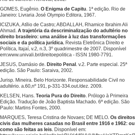
GOMES, Eugênio.
O Enigma de Capitu
. 1ª edição. Rio de
Janeiro: Livraria José Olympio Editora, 1967.
ICIZUKA, Atílio de Castro; ABDALLAH, Rhamice Ibrahim Ali
Ahmad.
A trajetória da descriminalização do adultério no
direito brasileiro: uma análise à luz das transformações
sociais e da política jurídica.
Revista Eletrônica Direito e
Política, Itajaí, v.2, n.3, 3º quadrimestre de 2007. Disponível
em:www.univali.br/direitoepolitica - ISSN 1980-7791.
JESUS, Damásio de.
Direito Penal
. v.2. Parte especial. 25ª
edição. São Paulo: Saraiva, 2002.
Jurisp. Mineira. Belo Horizonte. Responsabilidade Civil no
adultério. a.60,nº 191, p-331-334.out./dez. 2009.
KELSEN, Hans.
Teoria Pura do Direito
. Prólogo à Primeira
Edição. Tradução de João Baptista Machado. 6ª edição. São
Paulo: Martins Fontes, 2000.
MARQUES, Teresa Cristina de Novaes; DE MELO.
Os direitos
civis das mulheres casadas no Brasil entre 1916 e 1962: ou
como são feitas as leis
. Disponível em: