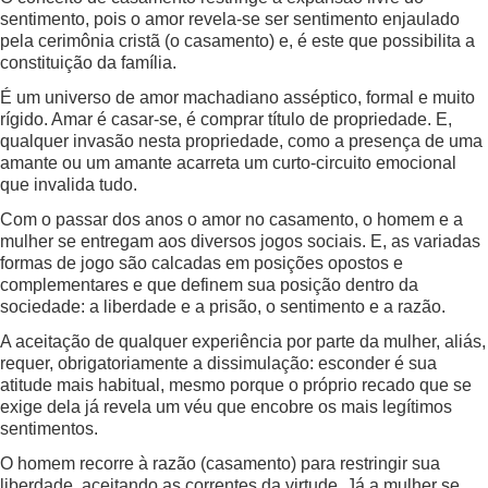
sentimento, pois o amor revela-se ser sentimento enjaulado
pela cerimônia cristã (o casamento) e, é este que possibilita a
constituição da família.
É um universo de amor machadiano asséptico, formal e muito
rígido. Amar é casar-se, é comprar título de propriedade. E,
qualquer invasão nesta propriedade, como a presença de uma
amante ou um amante acarreta um curto-circuito emocional
que invalida tudo.
Com o passar dos anos o amor no casamento, o homem e a
mulher se entregam aos diversos jogos sociais. E, as variadas
formas de jogo são calcadas em posições opostos e
complementares e que definem sua posição dentro da
sociedade: a liberdade e a prisão, o sentimento e a razão.
A aceitação de qualquer experiência por parte da mulher, aliás,
requer, obrigatoriamente a dissimulação: esconder é sua
atitude mais habitual, mesmo porque o próprio recado que se
exige dela já revela um véu que encobre os mais legítimos
sentimentos.
O homem recorre à razão (casamento) para restringir sua
liberdade, aceitando as correntes da virtude. Já a mulher se