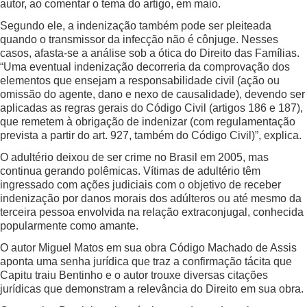
autor, ao comentar o tema do artigo, em maio.
Segundo ele, a indenização também pode ser pleiteada
quando o transmissor da infecção não é cônjuge. Nesses
casos, afasta-se a análise sob a ótica do Direito das Famílias.
“Uma eventual indenização decorreria da comprovação dos
elementos que ensejam a responsabilidade civil (ação ou
omissão do agente, dano e nexo de causalidade), devendo ser
aplicadas as regras gerais do Código Civil (artigos 186 e 187),
que remetem à obrigação de indenizar (com regulamentação
prevista a partir do art. 927, também do Código Civil)”, explica.
O adultério deixou de ser crime no Brasil em 2005, mas
continua gerando polêmicas. Vítimas de adultério têm
ingressado com ações judiciais com o objetivo de receber
indenização por danos morais dos adúlteros ou até mesmo da
terceira pessoa envolvida na relação extraconjugal, conhecida
popularmente como amante.
O autor Miguel Matos em sua obra Código Machado de Assis
aponta uma senha jurídica que traz a confirmação tácita que
Capitu traiu Bentinho e o autor trouxe diversas citações
jurídicas que demonstram a relevância do Direito em sua obra.