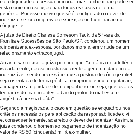
e da dignidade da pessoa humana, mas também não pode ser
vista como uma solução para todos os casos de forma
genérica. Por esse motivo que só é configurado o dever de
indenizar se for comprovado exposição ou humilhação do
cônjuge fiel.
A juíza de Direito Clarissa Somesom Tauk, da 5ª vara da
Família e Sucessões de São Paulo/SP, condenou um homem
a indenizar a ex-esposa, por danos morais, em virtude de um
relacionamento extraconjugal.
Ao analisar o caso, a juíza pontuou que: “a prática de adultério,
isoladamente, não se mostra suficiente a gerar um dano moral
indenizável, sendo necessário que a postura do cônjuge infiel
seja ostentada de forma pública, comprometendo a reputação,
a imagem e a dignidade do companheiro, ou seja, que os atos
tenham sido martirizantes, advindo profundo mal-estar e
angústia à pessoa traída”.
Segundo a magistrada, o caso em questão se enquadrou nos
critérios necessários para aplicação da responsabilidade civil
e, consequentemente, acarretou o dever de indenizar. Assim, a
juíza condenou o homem ao pagamento de indenização no
valor de R$ 50 (cinquenta) mil à ex-mulher.