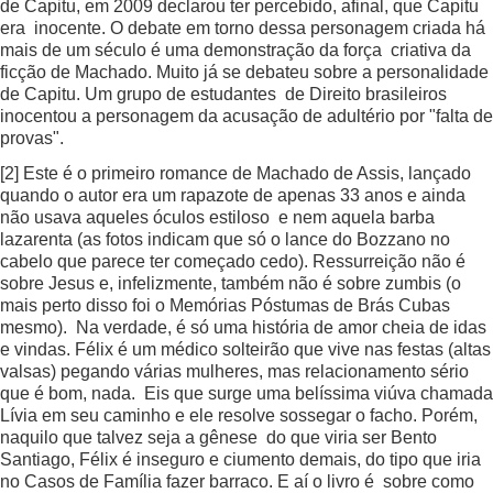
de Capitu, em 2009 declarou ter percebido, afinal, que Capitu
era inocente. O debate em torno dessa personagem criada há
mais de um século é uma demonstração da força criativa da
ficção de Machado. Muito já se debateu sobre a personalidade
de Capitu. Um grupo de estudantes de Direito brasileiros
inocentou a personagem da acusação de adultério por "falta de
provas".
[2]
Este é o primeiro romance de Machado de Assis, lançado
quando o autor era um rapazote de apenas 33 anos e ainda
não usava aqueles óculos estiloso e nem aquela barba
lazarenta (as fotos indicam que só o lance do Bozzano no
cabelo que parece ter começado cedo). Ressurreição não é
sobre Jesus e, infelizmente, também não é sobre zumbis (o
mais perto disso foi o Memórias Póstumas de Brás Cubas
mesmo). Na verdade, é só uma história de amor cheia de idas
e vindas. Félix é um médico solteirão que vive nas festas (altas
valsas) pegando várias mulheres, mas relacionamento sério
que é bom, nada. Eis que surge uma belíssima viúva chamada
Lívia em seu caminho e ele resolve sossegar o facho. Porém,
naquilo que talvez seja a gênese do que viria ser Bento
Santiago, Félix é inseguro e ciumento demais, do tipo que iria
no Casos de Família fazer barraco. E aí o livro é sobre como