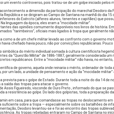
um evento controverso, pois tratou-se de um golpe iniciado pelos milit
acontecimento a dimensão da participação do marechal Deodoro da Fo
la República e se dirigiram ao Campo de Santana na manhã do dia 15 
nferiores do Exército (alferes-alunos, tenentes e capitães) que possu
o. Na linguagem da época, eles eram a “mocidade militar”.
antes das opiniões comumente disponíveis nos livros de história. E
mados “tarimbeiros”, oficiais mais ligados à tropa que geralmente n
 como a de um chefe militar levado ao confronto com o governo motiv
que havia chefiado havia pouco; não por convicções republicanas. Pouc
 simbólica do mérito individual somada à cultura cientificista hegemôni
tes da “Questão Militar” de 1886-1887, geralmente considerada um marc
cretos republicanos. Entre a “mocidade militar” não havia, no entanto,
entífica de governo, aquela onde reinaria o mérito, ordenador de toda a
ou, por um lado, a unidade de pensamento e ação da “mocidade militar” 
revista para o golpe de Estado. Durante toda a noite do dia 14 de novem
 a saída das tropas para atacar o governo.
de Assis Figueiredo, visconde de Ouro Preto , informado do que se pa
zada a resistência ao golpe. Do lado dos golpistas, toda a preparação
njamin em casa, para que comandasse as tropas no deslocamento em 
a suficiente sobre a tropa — especialmente sobre os batalhões de inf
vimentação, Deodoro levantou-se e foi ao encontro das tropas sublev
resistência. As tropas rebeladas entraram no Campo de Santana no iní