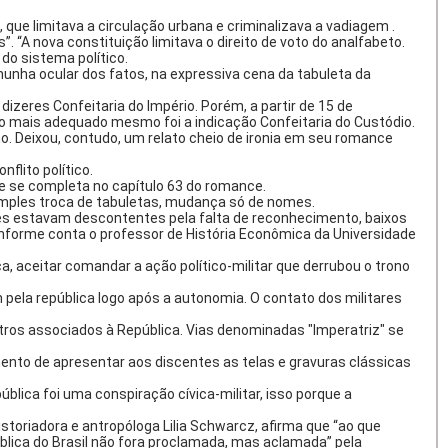
 que limitava a circulação urbana e criminalizava a vadiagem .
“A nova constituição limitava o direito de voto do analfabeto.
do sistema político.
unha ocular dos fatos, na expressiva cena da tabuleta da
zeres Confeitaria do Império. Porém, a partir de 15 de
 o mais adequado mesmo foi a indicação Confeitaria do Custódio.
. Deixou, contudo, um relato cheio de ironia em seu romance
flito político.
 e se completa no capítulo 63 do romance.
simples troca de tabuletas, mudança só de nomes.
ares estavam descontentes pela falta de reconhecimento, baixos
onforme conta o professor de História Econômica da Universidade
 aceitar comandar a ação político-militar que derrubou o trono
pela república logo após a autonomia. O contato dos militares
tros associados à República. Vias denominadas "Imperatriz" se
nto de apresentar aos discentes as telas e gravuras clássicas
ica foi uma conspiração cívica-militar, isso porque a
istoriadora e antropóloga Lilia Schwarcz, afirma que “ao que
blica do Brasil não fora proclamada, mas aclamada” pela