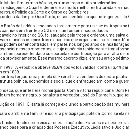
a Militar. Em termos bélicos, era uma tropa muito problemática.
s imediações do Quartel General era muito melhor estruturada e armad
heiros, a Polícia da Corte e o Corpo de Bombeiros.
ordens dadas por Ouro Preto, nesse sentido ao ajudante-general do Ex
 o Barão de Ladário , chegando tardiamente para unir-se às tropas no i
 os canhões em frente ao QG sem que fossem incomodados.
cavalo no interior do QG, foi saudado pela tropa e ordenou uma salva d
m reunidos os ministros e anunciou que organizaria outro ministério 
o podem ser encontrados, em parte, nos longos anos de insatisfação pr
 essencial nesses momentos, e cuja ausência rapidamente transforma 
também parece ter dado sua parcela de contribuição para a falta de re
ada provisoriamente. Esse mesmo decreto dizia, em seu artigo sétimo,
em 1993 . A República obteve 86,6% dos votos válidos, contra 13,4% pa
m em 1889.
por três forças: uma parcela do Exército, fazendeiros do oeste pauli
utura política, econômica e social que o enfraqueciam, como a guerr
nseca, que antes era monarquista. Com a vitória republicana, Dom Pedro
um homem negro, o jornalista e vereador José do Patrocínio, que tom
ção de 1891 . E, esta já começa excluindo a participação das mulhere
a o ambiente familiar e isolar a participação política. Como se ela 
 Unidos, tendo como eixo a federalização dos Estados e a descentraliz
ndo base para a criação dos Poderes Executivo, Legislativo e Judiciár