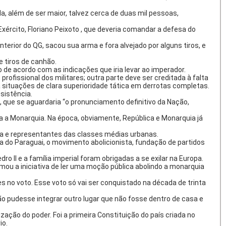
a, além de ser maior, talvez cerca de duas mil pessoas,
ército, Floriano Peixoto , que deveria comandar a defesa do
nterior do QG, sacou sua arma e fora alvejado por alguns tiros, e
e tiros de canhão.
de acordo com as indicações que iria levar ao imperador.
ofissional dos militares; outra parte deve ser creditada à falta
situações de clara superioridade tática em derrotas completas.
sistência.
 que se aguardaria “o pronunciamento definitivo da Nação,
ra a Monarquia. Na época, obviamente, República e Monarquia já
sta e representantes das classes médias urbanas.
a do Paraguai, o movimento abolicionista, fundação de partidos
 II e a família imperial foram obrigadas a se exilar na Europa.
ou a iniciativa de ler uma moção pública abolindo a monarquia
s no voto. Esse voto só vai ser conquistado na década de trinta
não pudesse integrar outro lugar que não fosse dentro de casa e
ação do poder. Foi a primeira Constituição do país criada no
io.