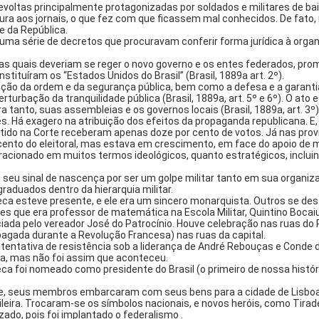
oltas principalmente protagonizadas por soldados e militares de baix
a aos jornais, o que fez com que ficassem mal conhecidos. De fato, 
e da República.
 uma série de decretos que procuravam conferir forma jurídica à org
las quais deveriam se reger o novo governo e os entes federados, pro
stituíram os “Estados Unidos do Brasil” (Brasil, 1889a art. 2º).
o da ordem e da segurança pública, bem como a defesa e a garantia d
rturbação da tranquilidade pública (Brasil, 1889a, art. 5º e 6º). O ato
a tanto, suas assembleias e os governos locais (Brasil, 1889a, art. 3º) 
. Há exagero na atribuição dos efeitos da propaganda republicana. E, o
ido na Corte receberam apenas doze por cento de votos. Já nas provín
cento do eleitoral, mas estava em crescimento, em face do apoio de 
fracionado em muitos termos ideológicos, quanto estratégicos, inclui
 seu sinal de nascença por ser um golpe militar tanto em sua organi
raduados dentro da hierarquia militar.
eca esteve presente, e ele era um sincero monarquista. Outros se d
 que era professor de matemática na Escola Militar, Quintino Bocaiuv
da pelo vereador José do Patrocínio. Houve celebração nas ruas do 
pagada durante a Revolução Francesa) nas ruas da capital.
ntativa de resistência sob a liderança de André Rebouças e Conde d’E
da, mas não foi assim que aconteceu.
ca foi nomeado como presidente do Brasil (o primeiro de nossa histó
uinte, seus membros embarcaram com seus bens para a cidade de Lisboa
ileira. Trocaram-se os símbolos nacionais, e novos heróis, como Tir
ado, pois foi implantado o federalismo .