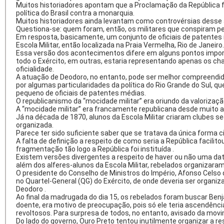
Muitos historiadores apontam que a Proclamação da República foi 
política do Brasil contra a monarquia.
Muitos historiadores ainda levantam como controvérsias desse 
Questiona-se: quem foram, então, os militares que conspiram pe
Em resposta, basicamente, um conjunto de oficiais de patentes i
Escola Militar, então localizada na Praia Vermelha, Rio de Janeir
Essa versão dos acontecimentos difere em alguns pontos import
todo o Exército, em outras, estaria representando apenas os cha
oficialidade.
A atuação de Deodoro, no entanto, pode ser melhor compreendida
por algumas particularidades da política do Rio Grande do Sul, 
pequeno de oficiais de patentes médias.
O republicanismo da “mocidade militar” era oriundo da valorização
A “mocidade militar” era francamente republicana desde muito an
Já na década de 1870, alunos da Escola Militar criaram clubes se
organizada.
Parece ter sido suficiente saber que se tratava da única forma ci
A falta de definição a respeito de como seria a República facilit
fragmentação tão logo a República foi instituída .
Existem versões divergentes a respeito de haver ou não uma data p
além dos alferes-alunos da Escola Militar, rebelados organizaram
O presidente do Conselho de Ministros do Império, Afonso Celso 
no Quartel-General (QG) do Exército, de onde deveria ser organi
Deodoro .
Ao final da madrugada do dia 15, os rebelados foram buscar Be
doente, era motivo de preocupação, pois só ele teria ascendênci
revoltosos. Para surpresa de todos, no entanto, avisado da mo
Do lado do governo, Ouro Preto tentou inutilmente organizar a 