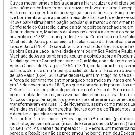
Outros mecanismos e leis ajudaram a hierarquizar os direitos pol
Uma série de instrumentos restritivos estava em curso. Exemplo é
Há também a questão da perseguição aos capoeiras . São processo
E, é bom lembrar que a parcela maior de analfabetos é de ex-esc
Houve baixíssima participação popular que marcou o movimento,
Confeitaria do Custódio, cume da sátira política machadiana em
Resumidamente, Machado de Assis nos conta a estória do dono de 
novembro de 1889, o mais prudente seria Confeitaria da Repúbli
Machado de Assis presenciou a Proclamação da República, porém
Esaú e Jacó (1904). Dessa obra foram extraídos trechos que faz
Na obra Esaú e Jacó , a rivalidade entre os irmãos Pedro e Paulo,
Machado de Assis também deixou uma opinião sobre a Proclamação
No diálogo entre Conselheiro Aires e Custódio, dono de uma con
Após a Guerra do Paraguai (1864 a 1870), ainda durante o gover
salários, além de uma “incompatibilidade da instituição relati
de São Paulo (USP), Guillaume de Saes, em um artigo no site da F
A força do sentimento antimonárquico nos meios militares era f
em 15 de novembro de 1889, no que é considerado por muitos aca
O Brasil era o único país independente na América do Sul a mant
com a realidade das nações vizinhas disseminou a ideia de um n
No caso da proclamação, os governantes alteraram o nome de div
transformaram em ruas 15 de Novembro, assim como muitos Lar
Além das estátuas do marechal, figuras como a de Tiradentes, 
e debater o que elas representam.
Para outras fontes, como a Encyclopaedia Britannica (plataform
insatisfação dos militares (mais do Exército que da Marinha) foi
No seu livro “As Barbas do Imperador – D. Pedro II, um monarca no
parece, a República não se proclamou ‘no berro’, nem deu Deodor