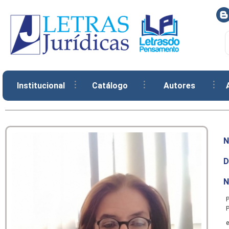
Institucional
Catálogo
Autores
N
D
N
P
P
e