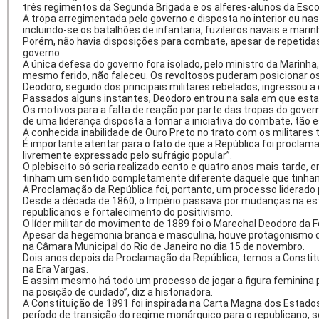
três regimentos da Segunda Brigada e os alferes-alunos da Escol
A tropa arregimentada pelo governo e disposta no interior ou na
incluindo-se os batalhões de infantaria, fuzileiros navais e marin
Porém, não havia disposições para combate, apesar de repetidas 
governo.
A única defesa do governo fora isolado, pelo ministro da Marinha,
mesmo ferido, não faleceu. Os revoltosos puderam posicionar
Deodoro, seguido dos principais militares rebelados, ingressou a 
Passados alguns instantes, Deodoro entrou na sala em que estava
Os motivos para a falta de reação por parte das tropas do govern
de uma liderança disposta a tomar a iniciativa do combate, tão
A conhecida inabilidade de Ouro Preto no trato com os militares 
É importante atentar para o fato de que a República foi proclam
livremente expressado pelo sufrágio popular”.
O plebiscito só seria realizado cento e quatro anos mais tarde, 
tinham um sentido completamente diferente daquele que tinha
A Proclamação da República foi, portanto, um processo liderado 
Desde a década de 1860, o Império passava por mudanças na estr
republicanos e fortalecimento do positivismo.
O líder militar do movimento de 1889 foi o Marechal Deodoro da Fo
Apesar da hegemonia branca e masculina, houve protagonismo de 
na Câmara Municipal do Rio de Janeiro no dia 15 de novembro.
Dois anos depois da Proclamação da República, temos a Constitui
na Era Vargas.
E assim mesmo há todo um processo de jogar a figura feminina par
na posição de cuidado”, diz a historiadora.
A Constituição de 1891 foi inspirada na Carta Magna dos Estados
período de transição do regime monárquico para o republicano, se