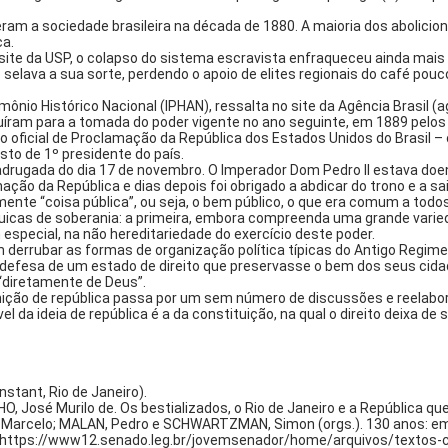
ram a sociedade brasileira na década de 1880. A maioria dos abolicion
ca.
 site da USP, o colapso do sistema escravista enfraqueceu ainda mai
o selava a sua sorte, perdendo o apoio de elites regionais do café p
mônio Histórico Nacional (IPHAN), ressalta no site da Agência Brasil (
buíram para a tomada do poder vigente no ano seguinte, em 1889 pelos 
o ato oficial de Proclamação da República dos Estados Unidos do Brasil
sto de 1º presidente do país.
 madrugada do dia 17 de novembro. O Imperador Dom Pedro II estava do
ação da República e dias depois foi obrigado a abdicar do trono e a sai
ralmente “coisa pública”, ou seja, o bem público, o que era comum a to
icas de soberania: a primeira, embora compreenda uma grande varie
 especial, na não hereditariedade do exercício deste poder.
errubar as formas de organização política típicas do Antigo Regime.
à defesa de um estado de direito que preservasse o bem dos seus cid
 “diretamente de Deus”.
efinição de república passa por um sem número de discussões e reela
 da ideia de república é a da constituição, na qual o direito deixa de
tant, Rio de Janeiro).
, José Murilo de. Os bestializados, o Rio de Janeiro e a República que
arcelo; MALAN, Pedro e SCHWARTZMAN, Simon (orgs.). 130 anos: em bu
m: https://www12.senado.leg.br/jovemsenador/home/arquivos/textos-co