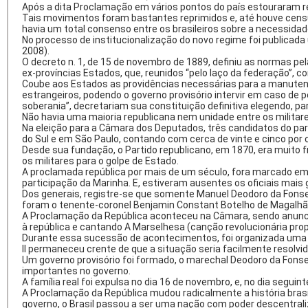
Após a dita Proclamação em vários pontos do país estouraram rev
Tais movimentos foram bastantes reprimidos e, até houve censur
havia um total consenso entre os brasileiros sobre a necessidad
No processo de institucionalização do novo regime foi publicada
2008).
O decreto n. 1, de 15 de novembro de 1889, definiu as normas pe
ex-províncias Estados, que, reunidos “pelo laço da federação”, con
Coube aos Estados as providências necessárias para a manutençã
estrangeiros, podendo o governo provisório intervir em caso de pe
soberania”, decretariam sua constituição definitiva elegendo, par
Não havia uma maioria republicana nem unidade entre os militares
Na eleição para a Câmara dos Deputados, três candidatos do part
do Sul e em São Paulo, contando com cerca de vinte e cinco por 
Desde sua fundação, o Partido republicano, em 1870, era muito 
os militares para o golpe de Estado.
A proclamada república por mais de um século, fora marcado em
participação da Marinha. E, estiveram ausentes os oficiais mais g
Dos generais, registre-se que somente Manuel Deodoro da Fons
foram o tenente-coronel Benjamin Constant Botelho de Magalhães
A Proclamação da República aconteceu na Câmara, sendo anuncia
à república e cantando A Marselhesa (canção revolucionária pro
Durante essa sucessão de acontecimentos, foi organizada uma te
II permaneceu crente de que a situação seria facilmente resolvi
Um governo provisório foi formado, o marechal Deodoro da Fonse
importantes no governo.
A família real foi expulsa no dia 16 de novembro, e, no dia seg
A Proclamação da República mudou radicalmente a história bras
governo, o Brasil passou a ser uma nação com poder descentraliz