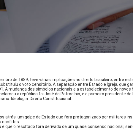
ro de 1889, teve várias implicações no direito brasileiro, entre est
ubstituiu o voto censitário. A separação entre Estado e Igreja, que ga
1. A mudança dos símbolos nacionais e a estabelecimento de novos he
roclamou a república foi José do Patrocínio, e o primeiro presidente 
smo. Ideologia. Direito Constitucional.
os atrás, um golpe de Estado que fora protagonizado por militares in
 conflitos.
o e que o resultado fora derivado de um quase consenso nacional, se