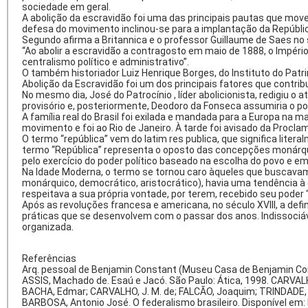
sociedade em geral.
A abolição da escravidão foi uma das principais pautas que move
defesa do movimento inclinou-se para a implantação da Repúbli
Segundo afirma a Britannica e o professor Guillaume de Saes no
“Ao abolir a escravidão a contragosto em maio de 1888, o Impéri
centralismo político e administrativo”.
O também historiador Luiz Henrique Borges, do Instituto do Patri
Abolição da Escravidão foi um dos principais fatores que contri
No mesmo dia, José do Patrocínio , líder abolicionista, redigiu 
provisório e, posteriormente, Deodoro da Fonseca assumiria o po
A família real do Brasil foi exilada e mandada para a Europa na
movimento e foi ao Rio de Janeiro. À tarde foi avisado da Proclam
O termo “república” vem do latim res publica, que significa lite
termo “República” representa o oposto das concepções monárqu
pelo exercício do poder político baseado na escolha do povo e em
Na Idade Moderna, o termo se tornou caro àqueles que buscavam d
monárquico, democrático, aristocrático), havia uma tendência 
respeitava a sua própria vontade, por terem, recebido seu poder
Após as revoluções francesa e americana, no século XVIII, a d
práticas que se desenvolvem com o passar dos anos. Indissociável
organizada.
Referências
Arq. pessoal de Benjamin Constant (Museu Casa de Benjamin Cons
ASSIS, Machado de. Esaú e Jacó. São Paulo: Ática, 1998. CARVALHO
BACHA, Edmar; CARVALHO, J. M. de; FALCÃO, Joaquim; TRINDADE, M
BARBOSA, Antonio José. O federalismo brasileiro. Disponível e