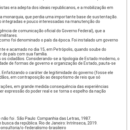
istas era adepta dos ideais republicanos, e a mobilização em
s a monarquia, que perdia uma importante base de sustentação.
ouco integradas e pouco interessadas na manutenção do
agência de comunicação oficial do Governo Federal), que a
militares.
 – como foi denominado o país da época. Foi instalado um governo
ente e acamado no dia 15, em Petrópolis, quando soube do
r do país com sua família.
dos os cidadãos. Considerando-se a tipologia de Estado moderno, o
dade de formas de governo e organização de Estado, pauta-se
 Enfatizando o caráter de legitimidade do governo (fosse ele
adãos, em contraposição ao despotismo de reis que só
borações, em grande medida consequência das experiências
 ser expressão do poder real e se torna o espelho da nação
 não foi . São Paulo: Companhia das Letras, 1987.
sca da república. Rio de Janeiro: Intrínseca, 2019.
nsultoria/o-federalismo-brasileiro