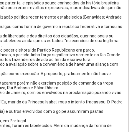
a patente, e episódios pouco conhecidos da história brasileira.
não ocorreram revoltas expressivas, mas indicativas de que não
anização política recentemente estabelecida (Bonavides; Andrade,
mulgou como forma de governo a república federativa e tornou as
a liberdade e dos direitos dos cidadãos, quer nacionais ou
 estabeleceu ainda que os estados, “no exercício de sua legítima
.
 poder eleitoral do Partido Republicano era parco.
cias, o partido tinha força significativa somente no Rio Grande
muitos fazendeiros devido ao fim da escravatura.
ndo a avaliação sobre a conveniência de haver uma aliança com
zação como execução. A propósito, praticamente não houve
estacaram porém não exerciam posição de comando da tropa
a, Rui Barbosa e Sólon Ribeiro
Rio de Janeiro, com os envolvidos na proclamação puxando vivas
u, marido da Princesa Isabel, mas o intento fracassou. D. Pedro
ria) e outros envolvidos com o golpe assumiram pastas
, em Portugal.
adentes, foram estabelecidos. Além da mudança da forma de