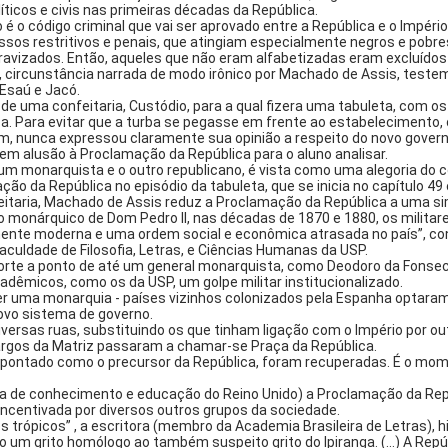
íticos e civis nas primeiras décadas da República.
 o código criminal que vai ser aprovado entre a República e o Império,
s restritivos e penais, que atingiam especialmente negros e pobres”. 
ravizados. Então, aqueles que não eram alfabetizadas eram excluídos 
 circunstância narrada de modo irônico por Machado de Assis, testem
 Esaú e Jacó.
uma confeitaria, Custódio, para a qual fizera uma tabuleta, com os di
ca. Para evitar que a turba se pegasse em frente ao estabelecimento,
, nunca expressou claramente sua opinião a respeito do novo governo
em alusão à Proclamação da República para o aluno analisar.
 um monarquista e o outro republicano, é vista como uma alegoria do con
 da República no episódio da tabuleta, que se inicia no capítulo 49
feitaria, Machado de Assis reduz a Proclamação da República a uma 
no monárquico de Dom Pedro II, nas décadas de 1870 e 1880, os milit
vamente moderna e uma ordem social e econômica atrasada no país”, c
aculdade de Filosofia, Letras, e Ciências Humanas da USP.
orte a ponto de até um general monarquista, como Deodoro da Fonseca,
dêmicos, como os da USP, um golpe militar institucionalizado.
er uma monarquia - países vizinhos colonizados pela Espanha optaram 
ovo sistema de governo.
ersas ruas, substituindo os que tinham ligação com o Império por ou
gos da Matriz passaram a chamar-se Praça da República.
apontado como o precursor da República, foram recuperadas. É o mome
a de conhecimento e educação do Reino Unido) a Proclamação da Repúbl
 incentivada por diversos outros grupos da sociedade.
s trópicos” , a escritora (membro da Academia Brasileira de Letras), h
o um grito homólogo ao também suspeito grito do Ipiranga. (…) A Repú