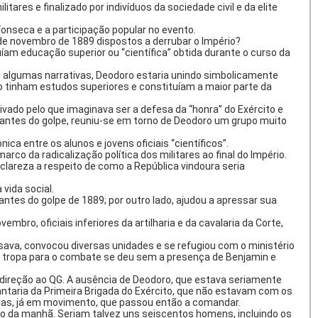
ares e finalizado por indivíduos da sociedade civil e da elite
nseca e a participação popular no evento.
de novembro de 1889 dispostos a derrubar o Império?
íam educação superior ou “científica” obtida durante o curso da
m algumas narrativas, Deodoro estaria unindo simbolicamente
ão tinham estudos superiores e constituíam a maior parte da
ado pelo que imaginava ser a defesa da “honra” do Exército e
o antes do golpe, reuniu-se em torno de Deodoro um grupo muito
ca entre os alunos e jovens oficiais “científicos”.
o da radicalização política dos militares ao final do Império.
 clareza a respeito de como a República vindoura seria
 vida social.
antes do golpe de 1889; por outro lado, ajudou a apressar sua
bro, oficiais inferiores da artilharia e da cavalaria da Corte,
ssava, convocou diversas unidades e se refugiou com o ministério
 da tropa para o combate se deu sem a presença de Benjamin e
direção ao QG. A ausência de Deodoro, que estava seriamente
antaria da Primeira Brigada do Exército, que não estavam com os
adas, já em movimento, que passou então a comandar.
cio da manhã. Seriam talvez uns seiscentos homens, incluindo os