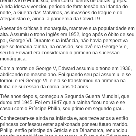
Bento XVI e Francisco, bem como líderes de outras igrejas.
Ainda idosa vivenciou período de forte tensão na Irlanda do
norte, a Guerra das Malvinas, as invasões do Iraque e do
Afeganistão e, ainda, a pandemia da Covid-19.
Apesar de críticas à monarquia, manteve sua popularidade em
alta. Assumiu o trono inglês em 1952, logo após o óbito de seu
pai, George VI. Durante sua infância, não havia perspectiva
que se tornaria rainha, na ocasião, seu avô era George V e,
seu tio Edward era considerado o primeiro na sucessão
monárquica.
Com a morte de George V, Edward assumiu o trono em 1936,
abdicando no mesmo ano. Foi quando seu pai assumiu e se
tornou o rei George VI, e ela se transformou na primeira na
linha de sucessão da coroa, aos 10 anos.
Três anos depois, começou a Segunda Guerra Mundial, que
durou até 1945. Foi em 1947 que a rainha ficou noiva e se
casou com o Príncipe Philip, seu primo em segundo grau.
Conheceram-se ainda na infância e, aos treze anos a então
princesa confessou estar apaixonada por seu futuro marido.
Philip, então príncipe da Grécia e da Dinamarca, renunciou