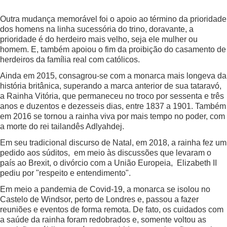
Outra mudança memorável foi o apoio ao término da prioridade
dos homens na linha sucessória do trino, doravante, a
prioridade é do herdeiro mais velho, seja ele mulher ou
homem. E, também apoiou o fim da proibição do casamento de
herdeiros da família real com católicos.
Ainda em 2015, consagrou-se com a monarca mais longeva da
história britânica, superando a marca anterior de sua tataravó,
a Rainha Vitória, que permaneceu no troco por sessenta e três
anos e duzentos e dezesseis dias, entre 1837 a 1901. Também
em 2016 se tornou a rainha viva por mais tempo no poder, com
a morte do rei tailandês Adlyahdej.
Em seu tradicional discurso de Natal, em 2018, a rainha fez um
pedido aos súditos, em meio às discussões que levaram o
país ao Brexit, o divórcio com a União Europeia, Elizabeth II
pediu por "respeito e entendimento".
Em meio a pandemia de Covid-19, a monarca se isolou no
Castelo de Windsor, perto de Londres e, passou a fazer
reuniões e eventos de forma remota. De fato, os cuidados com
a saúde da rainha foram redobrados e, somente voltou as