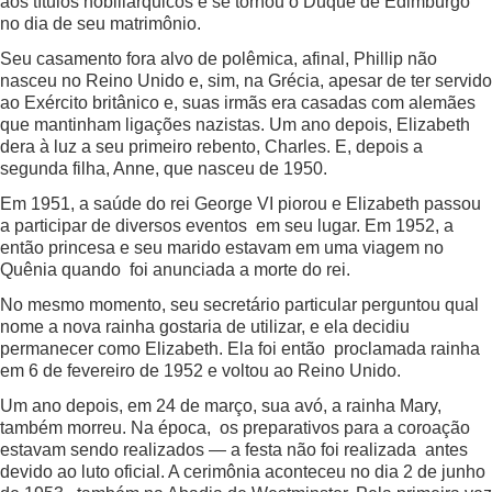
aos títulos nobiliárquicos e se tornou o Duque de Edimburgo
no dia de seu matrimônio.
Seu casamento fora alvo de polêmica, afinal, Phillip não
nasceu no Reino Unido e, sim, na Grécia, apesar de ter servido
ao Exército britânico e, suas irmãs era casadas com alemães
que mantinham ligações nazistas. Um ano depois, Elizabeth
dera à luz a seu primeiro rebento, Charles. E, depois a
segunda filha, Anne, que nasceu de 1950.
Em 1951, a saúde do rei George VI piorou e Elizabeth passou
a participar de diversos eventos em seu lugar. Em 1952, a
então princesa e seu marido estavam em uma viagem no
Quênia quando foi anunciada a morte do rei.
No mesmo momento, seu secretário particular perguntou qual
nome a nova rainha gostaria de utilizar, e ela decidiu
permanecer como Elizabeth. Ela foi então proclamada rainha
em 6 de fevereiro de 1952 e voltou ao Reino Unido.
Um ano depois, em 24 de março, sua avó, a rainha Mary,
também morreu. Na época, os preparativos para a coroação
estavam sendo realizados — a festa não foi realizada antes
devido ao luto oficial. A cerimônia aconteceu no dia 2 de junho