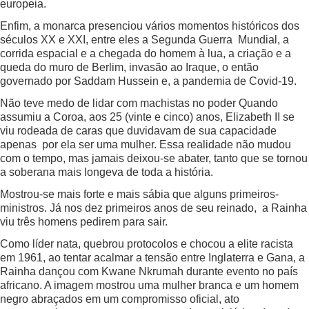
europeia.
Enfim, a monarca presenciou vários momentos históricos dos
séculos XX e XXI, entre eles a Segunda Guerra Mundial, a
corrida espacial e a chegada do homem à lua, a criação e a
queda do muro de Berlim, invasão ao Iraque, o então
governado por Saddam Hussein e, a pandemia de Covid-19.
Não teve medo de lidar com machistas no poder Quando
assumiu a Coroa, aos 25 (vinte e cinco) anos, Elizabeth II se
viu rodeada de caras que duvidavam de sua capacidade
apenas por ela ser uma mulher. Essa realidade não mudou
com o tempo, mas jamais deixou-se abater, tanto que se tornou
a soberana mais longeva de toda a história.
Mostrou-se mais forte e mais sábia que alguns primeiros-
ministros. Já nos dez primeiros anos de seu reinado, a Rainha
viu três homens pedirem para sair.
Como líder nata, quebrou protocolos e chocou a elite racista
em 1961, ao tentar acalmar a tensão entre Inglaterra e Gana, a
Rainha dançou com Kwane Nkrumah durante evento no país
africano. A imagem mostrou uma mulher branca e um homem
negro abraçados em um compromisso oficial, ato