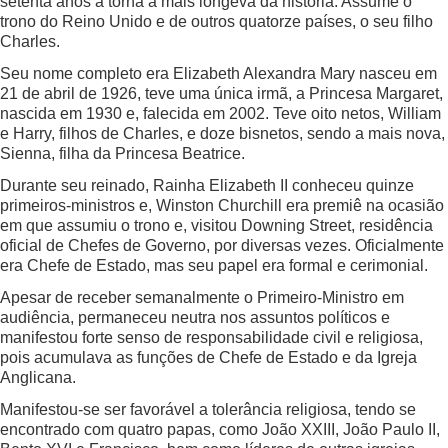
setenta anos a torna a mais longeva da história. Assume o
trono do Reino Unido e de outros quatorze países, o seu filho
Charles.
Seu nome completo era Elizabeth Alexandra Mary nasceu em
21 de abril de 1926, teve uma única irmã, a Princesa Margaret,
nascida em 1930 e, falecida em 2002. Teve oito netos, William
e Harry, filhos de Charles, e doze bisnetos, sendo a mais nova,
Sienna, filha da Princesa Beatrice.
Durante seu reinado, Rainha Elizabeth II conheceu quinze
primeiros-ministros e, Winston Churchill era premiê na ocasião
em que assumiu o trono e, visitou Downing Street, residência
oficial de Chefes de Governo, por diversas vezes. Oficialmente
era Chefe de Estado, mas seu papel era formal e cerimonial.
Apesar de receber semanalmente o Primeiro-Ministro em
audiência, permaneceu neutra nos assuntos políticos e
manifestou forte senso de responsabilidade civil e religiosa,
pois acumulava as funções de Chefe de Estado e da Igreja
Anglicana.
Manifestou-se ser favorável a tolerância religiosa, tendo se
encontrado com quatro papas, como João XXIII, João Paulo II,