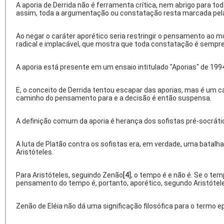
A aporia de Derrida não é ferramenta crítica, nem abrigo para to
assim, toda a argumentação ou constatação resta marcada pela i
Ao negar o caráter aporético seria restringir o pensamento ao model
radical e implacável, que mostra que toda constatação é sempre
A aporia está presente em um ensaio intitulado "Aporias" de 199
E, o conceito de Derrida tentou escapar das aporias, mas é um ca
caminho do pensamento para e a decisão é então suspensa.
A definição comum da aporia é herança dos sofistas pré-socrático
A luta de Platão contra os sofistas era, em verdade, uma batalha 
Aristóteles.
Para Aristóteles, seguindo Zenão
[4]
, o tempo é e não é. Se o t
pensamento do tempo é, portanto, aporético, segundo Aristót
Zenão de Eléia não dá uma significação filosófica para o termo
e