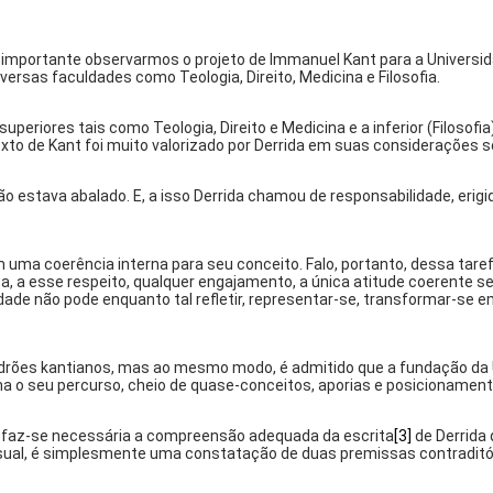
é importante observarmos o projeto de Immanuel Kant para a Universi
ersas faculdades como Teologia, Direito, Medicina e Filosofia.
periores tais como Teologia, Direito e Medicina e a inferior (Filosofia
exto de Kant foi muito valorizado por Derrida em suas considerações s
 não estava abalado. E, a isso Derrida chamou de responsabilidade, eri
nem uma coerência interna para seu conceito. Falo, portanto, dessa t
 a esse respeito, qualquer engajamento, a única atitude coerente ser
idade não pode enquanto tal refletir, representar-se, transformar-s
adrões kantianos, mas ao mesmo modo, é admitido que a fundação da U
ma o seu percurso, cheio de quase-conceitos, aporias e posicionament
im faz-se necessária a compreensão adequada da escrita
[3]
de Derrida 
o usual, é simplesmente uma constatação de duas premissas contraditó