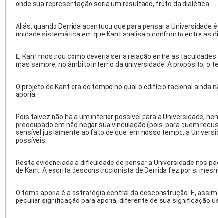
onde sua representação seria um resultado, fruto da dialética.
Aliás, quando Derrida acentuou que para pensar a Universidade 
unidade sistemática em que Kant analisa o confronto entre as div
E, Kant mostrou como deveria ser a relação entre as faculdades su
mas sempre, no âmbito interno da universidade. A propósito, o t
O projeto de Kant era do tempo no qual o edifício racional ainda
aporia.
Pois talvez não haja um interior possível para a Universidade, 
preocupado em não negar sua vinculação (pois, para quem recusa,
sensível justamente ao fato de que, em nosso tempo, a Univers
possíveis.
Resta evidenciada a dificuldade de pensar a Universidade nos p
de Kant. A escrita desconstrucionista de Derrida fez por si mes
O tema aporia é a estratégia central da desconstrução. E, ass
peculiar significação para aporia, diferente de sua significaçã