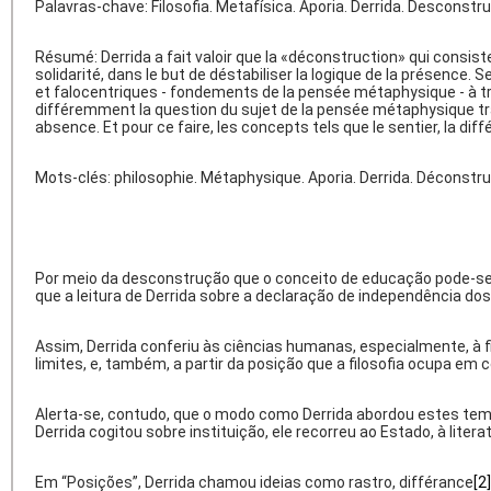
Palavras-chave: Filosofia. Metafísica. Aporia. Derrida. Desconstr
Résumé: Derrida a fait valoir que la «déconstruction» qui consi
solidarité, dans le but de déstabiliser la logique de la présenc
et falocentriques - fondements de la pensée métaphysique - à trav
différemment la question du sujet de la pensée métaphysique tra
absence. Et pour ce faire, les concepts tels que le sentier, la di
Mots-clés: philosophie. Métaphysique. Aporia. Derrida. Déconstru
Por meio da desconstrução que o conceito de educação pode-se c
que a leitura de Derrida sobre a declaração de independência do
Assim, Derrida conferiu às ciências humanas, especialmente, à f
limites, e, também, a partir da posição que a filosofia ocupa em c
Alerta-se, contudo, que o modo como Derrida abordou estes te
Derrida cogitou sobre instituição, ele recorreu ao Estado, à lit
Em “Posições”, Derrida chamou ideias como rastro, différance
[2]