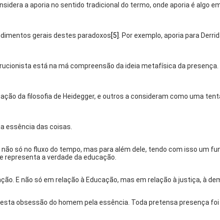
sidera a aporia no sentido tradicional do termo, onde aporia é algo 
ndimentos gerais destes paradoxos
[5]
. Por exemplo, aporia para Derr
onista está na má compreensão da ideia metafísica da presença. Toda
ão da filosofia de Heidegger, e outros a consideram como uma tentati
a essência das coisas.
te, não só no fluxo do tempo, mas para além dele, tendo com isso um
ue representa a verdade da educação.
. E não só em relação à Educação, mas em relação à justiça, à democra
por esta obsessão do homem pela essência. Toda pretensa presença fo