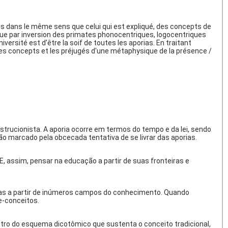
is dans le même sens que celui qui est expliqué, des concepts de
que
par inversion des primates phonocentriques, logocentriques
ersité est d'être la soif de toutes les aporias. En traitant
les concepts et les préjugés d'une métaphysique de la présence /
rucionista. A aporia ocorre em termos do tempo e da lei, sendo
ão marcado pela obcecada tentativa de se livrar das aporias.
E, assim, pensar na educação a partir de suas fronteiras e
ias a partir de inúmeros campos do conhecimento. Quando
se-conceitos.
ntro do esquema dicotômico que sustenta o conceito tradicional,