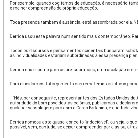
Por exemplo, quando cogitamos de educação, é necessário tamb
e melhor compreensão da própria educação.
Toda presença também é ausência, está assombrada por ela. Não d
Derrida usou esta palavra num sentido mais contemporâneo. Pa
Todos os discursos e pensamentos ocidentais buscaram substanci
as individualidades estariam subordinadas a essa presença plena
Derrida não é, como para os pré-socráticos, uma oscilação entre 
Para elucidarmos tal argumento nos remetemos ao último parág
“Nós, por conseguinte, representantes dos Estados Unidos da A
autoridade do bom povo destas colônias, publicamos e declaramo
qualquer vassalagem para com a Coroa Britânica, e que todo víncul
Derrida nomeou este quase-conceito “indecidível”, ou seja, o qu
possível, sem, contudo, se deixar compreender por elas ou, atravé