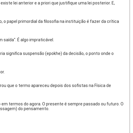
xiste lei anterior e
a priori
que justifique uma lei posterior. E,
o papel primordial da filosofia na instituição é fazer da crítica
 saída". É algo impraticável.
ria significa suspensão (
epokhe
) da decisão, o ponto onde o
or.
ostrou que o termo apareceu depois dos sofistas na Física de
do em termos do agora. O presente é sempre passado ou futuro. O
passagem) do pensamento.