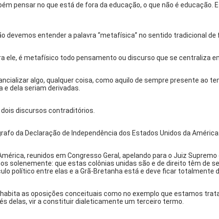
ém pensar no que está de fora da educação, o que não é educação. E
evemos entender a palavra “metafísica” no sentido tradicional de filo
ra ele, é metafísico todo pensamento ou discurso que se centraliza
alizar algo, qualquer coisa, como aquilo de sempre presente ao tempo
 e dela seriam derivadas.
dois discursos contraditórios.
rafo da Declaração de Independência dos Estados Unidos da América
mérica, reunidos em Congresso Geral, apelando para o Juiz Supremo
s solenemente: que estas colônias unidas são e de direito têm de s
o político entre elas e a Grã-Bretanha está e deve ficar totalmente di
e habita as oposições conceituais como no exemplo que estamos tratand
s delas, vir a constituir dialeticamente um terceiro termo.