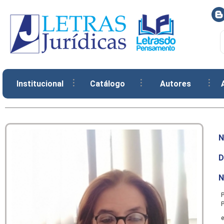
Institucional
Catálogo
Autores
N
D
N
P
P
e