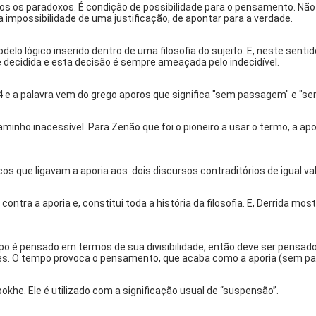
dos os paradoxos. É condição de possibilidade para o pensamento. Não e
mpossibilidade de uma justificação, de apontar para a verdade.
o lógico inserido dentro de uma filosofia do sujeito. E, neste sentido, 
 decidida e esta decisão é sempre ameaçada pelo indecidível.
4 e a palavra vem do grego
aporos
que significa "sem passagem" e "sem
minho inacessível. Para Zenão que foi o pioneiro a usar o termo, a apo
s que ligavam a aporia aos dois discursos contraditórios de igual val
contra a aporia e, constitui toda a história da filosofia. E, Derrida m
empo é pensado em termos de sua divisibilidade, então deve ser pensa
eles. O tempo provoca o pensamento, que acaba como a aporia (sem 
pokhe.
Ele é utilizado com a significação usual de “suspensão”.