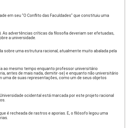
dade em seu "O Conflito das Faculdades" que constituiu uma
). As advertências críticas da filosofia deveriam ser efetuadas,
obre a universidade.
gida sobre uma estrutura racional, atualmente muito abalada pela
arefa ao mesmo tempo enquanto professor universitário
ia, antes de mais nada, demitir-se) e enquanto não universitário
e em uma de suas representações, como um de seus objetos
niversidade ocidental está marcada por este projeto racional
os.
que é recheada de rastros e aporias. E, o filósofo legou uma
rias.