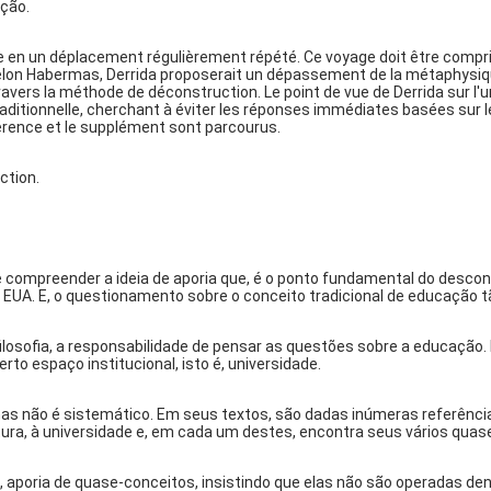
ução.
ste en un déplacement régulièrement répété. Ce voyage doit être compr
e. Selon Habermas, Derrida proposerait un dépassement de la métaphysi
ers la méthode de déconstruction. Le point de vue de Derrida sur l'univ
ditionnelle, cherchant à éviter les réponses immédiates basées sur 
fférence et le supplément sont parcourus.
ction.
ompreender a ideia de aporia que, é o ponto fundamental do desconst
s EUA. E, o questionamento sobre o conceito tradicional de educação t
ilosofia, a responsabilidade de pensar as questões sobre a educação. 
erto espaço institucional, isto é, universidade.
mas não é sistemático. Em seus textos, são dadas inúmeras referênc
eratura, à universidade e, em cada um destes, encontra seus vários qua
, aporia de quase-conceitos, insistindo que elas não são operadas de