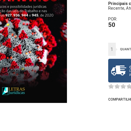
Principais 
Recente, Atu
POR:
50
1
QUANT
D
p
COMPARTILH