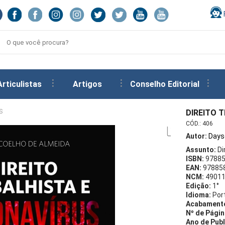
Articulistas
Artigos
Conselho Editorial
S
DIREITO 
CÓD.:
406
Autor:
Days
Assunto:
Di
ISBN:
9788
EAN:
97885
NCM:
4901
Edição:
1°
Idioma:
Por
Acabament
Nº de Págin
Ano de Publ