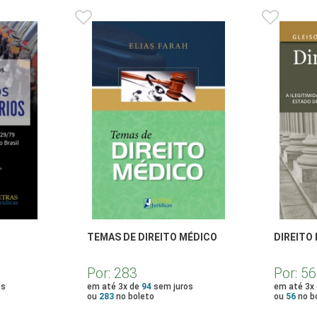
TEMAS DE DIREITO MÉDICO
DIREITO
Por:
283
Por:
56
os
em até 3x de
94
sem juros
em até 3x
ou
283
no boleto
ou
56
no b