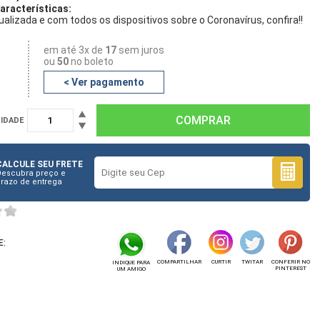
características:
alizada e com todos os dispositivos sobre o Coronavírus, confira!!
em até 3x de
17
sem juros
ou
50
no boleto
< Ver pagamento
IDADE
CALCULE SEU FRETE
escubra preço e
razo de entrega
E:
COMPARTILHAR
CURTIR
TWITAR
CONFERIR NO
INDIQUE PARA
PINTEREST
UM AMIGO