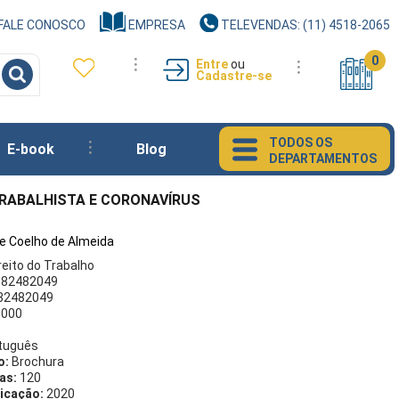
FALE CONOSCO
EMPRESA
TELEVENDAS: (11) 4518-2065
0
Entre
ou
Cadastre-se
TODOS OS
E-book
Blog
DEPARTAMENTOS
TRABALHISTA E CORONAVÍRUS
e Coelho de Almeida
reito do Trabalho
582482049
82482049
1000
tuguês
o:
Brochura
as:
120
icação:
2020