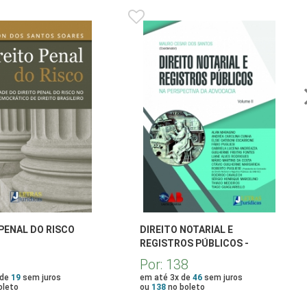
 PENAL DO RISCO
DIREITO NOTARIAL E
REGISTROS PÚBLICOS -
VOLUME II
Por:
138
 de
19
sem juros
em até 3x de
46
sem juros
oleto
ou
138
no boleto