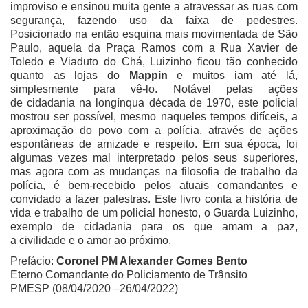
improviso e ensinou muita gente a atravessar as ruas com
segurança, fazendo uso da faixa de pedestres.
Posicionado na então esquina mais movimentada de São
Paulo, aquela da Praça Ramos com a Rua Xavier de
Toledo e Viaduto do Chá, Luizinho ficou tão conhecido
quanto as lojas do
Mappin
e muitos iam até lá,
simplesmente para vê-lo. Notável pelas ações
de cidadania na longínqua década de 1970, este policial
mostrou ser possível, mesmo naqueles tempos difíceis, a
aproximação do povo com a polícia, através de ações
espontâneas de amizade e respeito. Em sua época, foi
algumas vezes mal interpretado pelos seus superiores,
mas agora com as mudanças na filosofia de trabalho da
polícia, é bem-recebido pelos atuais comandantes e
convidado a fazer palestras. Este livro conta a história de
vida e trabalho de um policial honesto, o Guarda Luizinho,
exemplo de cidadania para os que amam a paz,
a civilidade e o amor ao próximo.
Prefácio:
Coronel PM Alexander Gomes Bento
Eterno Comandante do Policiamento de Trânsito
PMESP (08/04/2020 –26/04/2022)