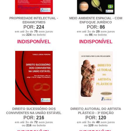
PROPRIEDADE INTELECTUAL -
MEIO AMBIENTE ESPACIAL - COM
EEHAMCFMDS
ENFOQUE JURÍDICO
POR:
224
POR:
86
em até 3x de
75
sem juros
em até 3x de
29
sem juros
ou
224
no boleto
ou
86
no boleto
INDISPONÍVEL
INDISPONÍVEL
DIREITO SUCESSÓRIO DOS
DIREITO AUTORAL DO ARTISTA
CONVIVENTES NA UNIÃO ESTÁVEL
PLÁSTICO - 3º EDIÇÃO
POR:
216
POR:
120
em até 3x de
72
sem juros
em até 3x de
40
sem juros
ou
216
no boleto
ou
120
no boleto