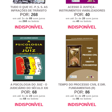
TUDO O QUE VC. P. S. S. AS
ACESSO À JUSTIÇA -
INFRAÇÕES DE TRÂNSITO
INSTRUMENTOS VIABILIZADORES
POR:
268
POR:
40
em até 3x de
89
sem juros
em até 2x de
20
sem juros
ou
268
no boleto
ou
40
no boleto
INDISPONÍVEL
INDISPONÍVEL
A PSICOLOGIA DO JUIZ - O
TEMPO DO PROCESSO CIVIL E DIR.
JUDICIÁRIO DO SÉCULO XXI
FUNDAMENTAIS (R)
POR:
68
POR:
86
em até 3x de
23
sem juros
em até 3x de
29
sem juros
ou
68
no boleto
ou
86
no boleto
INDISPONÍVEL
INDISPONÍVEL