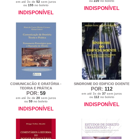
ou
220
no boleto
em até 3x de
52
sem juros
ou
155
no boleto
INDISPONÍVEL
INDISPONÍVEL
COMUNICACÃO E ORATÓRIA -
SINDROME DO EDIFICIO DOENTE
TEORIA E PRÁTICA
POR:
112
POR:
59
em até 3x de
37
sem juros
ou
112
no boleto
em até 3x de
20
sem juros
ou
59
no boleto
INDISPONÍVEL
INDISPONÍVEL