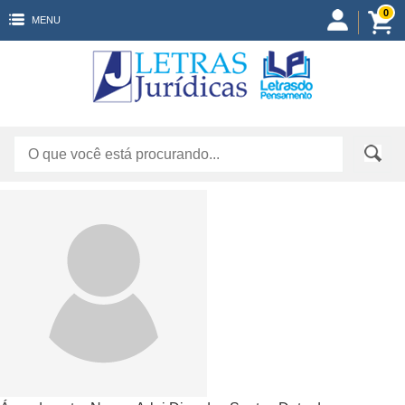
0
MENU