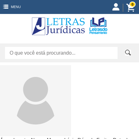
0
MENU