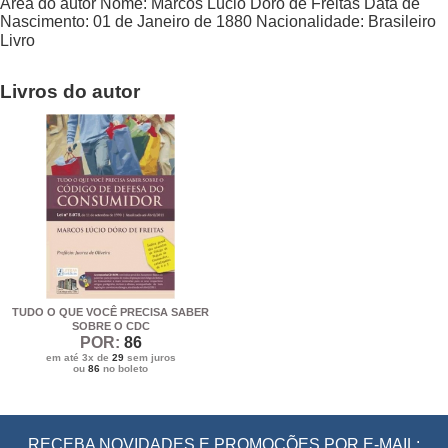
Área do autor
Nome:
Marcos Lúcio Dóro de Freitas
Data de
Nascimento:
01 de Janeiro de 1880
Nacionalidade:
Brasileiro
Livro
Livros do autor
TUDO O QUE VOCÊ PRECISA SABER
SOBRE O CDC
POR:
86
em até 3x de
29
sem juros
ou
86
no boleto
RECEBA NOVIDADES E PROMOÇÕES POR E-MAIL: