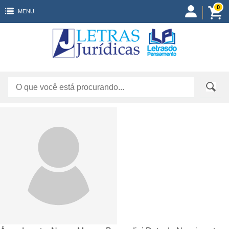
0
MENU