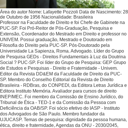
Área do autor
Nome:
Lafayette Pozzoli
Data de Nascimento:
28
de Outubro de 1956
Nacionalidade:
Brasileira
Professor na Faculdade de Direito e foi Chefe de Gabinete na
PUC-SP. Foi Pró-Reitor de Pós-Graduação, Pesquisa e
Extensão, Coordenador do Mestrado em Direito e professor no
UNIVEM. Possui graduação, Mestrado e Doutorado em
Filosofia do Direito pela PUC-SP. Pós-Doutorado pela
Universidade La Sapienza, Roma. Advogado. Líder do Grupo
de Pesquisa GEDs - Direitos Fundamentais à Luz da Doutrina
Social ? PUC-SP. Foi líder do Grupo de Pesquisa: GEP Grupo
de Estudos e Pesquisas - Direito e Fraternidade - Univem.
Editor da Revista DD&EM da Faculdade de Direito da PUC-
SP. Membro do Conselho Editorial da Revista de Direito
Brasileira - RDBras, do CONPEDI, da Editora Letras Jurídica e
Editora Instituto Memória. Avaliador para cursos de direito
INEP/MEC. Foi membro da Comissão de Ensino Jurídico, do
Tribunal de Ética - TED-1 e da Comissão da Pessoa com
Deficiência da OAB/SP. Foi sócio efetivo do IASP - Instituto
dos Advogados de São Paulo. Membro fundador da
UJUCASP. Temas de pesquisa: dignidade da pessoa humana,
ética, direito e fraternidade, Agendas da ONU - 2030/2045,