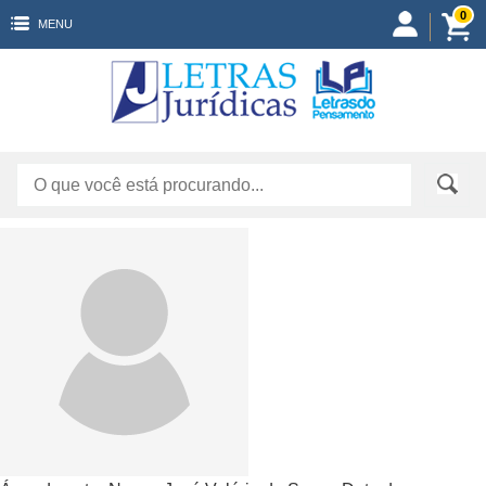
0
MENU